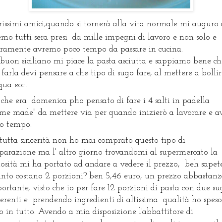
rissimi amici,
quando si tornerà alla vita normale mi auguro c
emo tutti sera presi  da mille impegni di lavoro e non solo e 
uramente avremo poco tempo da passare in cucina.
buon siciliano mi piace la pasta asciutta e sappiamo bene che
 farla devi pensare a che tipo di sugo fare, al mettere a bollir
qua ecc..
i che era  domenica pho pensato di fare i 4 salti in padella 
me made" da mettere via per quando inizierò a lavorare e av
o tempo.
parazione ma l' altro giorno trovandomi al supermercato la 
iosità mi ha portato ad andare a vedere il prezzo,  beh sapete
nto costano 2 porzioni? ben 5,46 euro, un prezzo abbastanz
ortante, visto che io per fare 12 porzioni di pasta con due sug
ferenti e  prendendo ingredienti di altissima  qualità ho speso 
o in tutto. Avendo a mia disposizione l'abbattitore di 