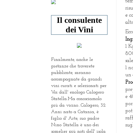
tem
ris
e c
Il consulente
alt
dei Vini
Ecc
I
ng
1 K
800
Finalmente, anche le
sal
pietanze che troverete
1 n
pubblicate, saranno
un 
accompagnate da grandi
P
ro
vini curati e selezionati per
pre
Voi dall' enologo Calogero
e 4
Statella.Ma conosciamolo
por
più da vicino...Calogero, 32
pot
Anni nato a Catania, è
raf
figlio d' Arte, suo padre
Nino Statella è uno dei
sug
somelier più noti dell' isola