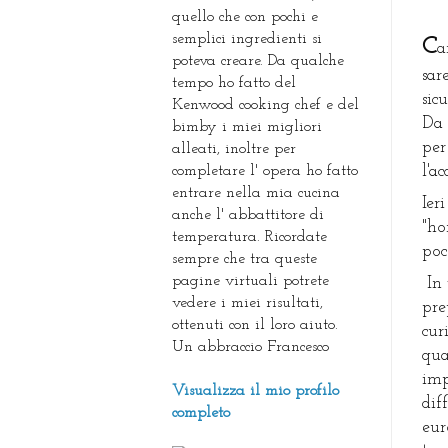
quello che con pochi e
semplici ingredienti si
C
a
poteva creare. Da qualche
sar
tempo ho fatto del
sic
Kenwood cooking chef e del
Da 
bimby i miei migliori
per
alleati, inoltre per
completare l' opera ho fatto
l'ac
entrare nella mia cucina
Ier
anche l' abbattitore di
"ho
temperatura. Ricordate
poc
sempre che tra queste
pagine virtuali potrete
 In tutta sincerità non ho mai comprato questo tipo di 
vedere i miei risultati,
pre
ottenuti con il loro aiuto.
cur
Un abbraccio Francesco
qua
imp
Visualizza il mio profilo
dif
completo
eur