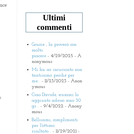
ace
Ultimi
commenti
Grazie , la proverò con
molto
piacere
- 4/29/2025
- A
nonymous
Mi ha sei incuriosito non
tantissimo perché per
me...
- 11/23/2023
- Anon
ymous
Ciao Davide, scusami lo
.
aggiunto adesso sono 30
gr...
- 9/4/2022
- Anony
mous
Bellissimi, complimenti
per l'ottimo
risultato...
- 11/29/2021
-