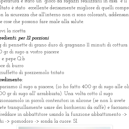
peratura è stato un  gioco da ragazzi realizzarli in casa  e il 
ultato è stato  eccellente decisamente migliore di quelli compra
on la sicurezza che all'interno non ci sono coloranti, addensant
re cose che possono fare male alla salute.
ovi la ricetta
redienti:
per 12 porzioni
g di pennette di grano duro di gragnano 11 minuti di cottura
 gr di sugo a vostro piacere
e e pepe Q.b
oce di burro
ciuffetto di prezzemolo tritato
cedimento:
pariamo il sugo a piacere, (io ho fatto 400 gr di sugo alle ol
00 gr di sugo all' arrabbiata). Una volta cotto il sugo
zioniamolo in piccoli contenitori in silicone (se non li avete
ete tranquillamente usare dei bicchierini da caffè) e facciam
freddare in abbattitore usando la funzione abbattimento ->
hi -> pomodoro -> sonda la cuore: SI.