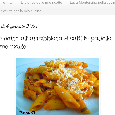
e-mail
L' elenco delle mie ricette
Luca Montersino nella cucin
 evoluta per la mia cucina
edì 4 gennaio 2021
nnette all' arrabbiata 4 salti in padella
ome made