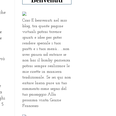
he 
Ciao E benvenuti nel mio
blog, tra queste pagine
virtuali potrai trovare
 
spunti e idee per poter
e 
rendere speciale i tuoi
piatti e i tuoi menù... ...non
aver paura ad entrare se
rò 
non hai il bimby pazienza
potrai sempre realizzare le
mie ricette in maniera
tradizionale.. Se sei qui non
esitare lascia pure un tuo
 
commento come segno del
a 
tuo passaggio Alla
hi 
prossima visita Grazie
5 
Francesco