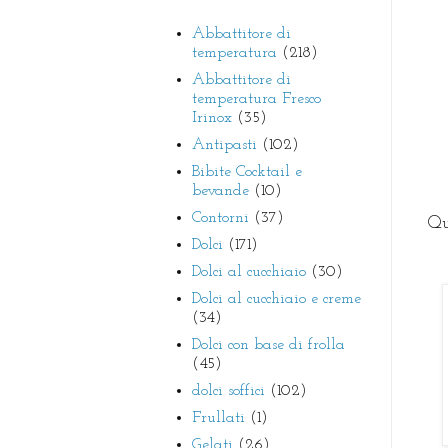
Abbattitore di
temperatura
(218)
Abbattitore di
temperatura Fresco
Irinox
(35)
Antipasti
(102)
Bibite Cocktail e
bevande
(10)
Contorni
(37)
Qu
Dolci
(171)
Dolci al cucchiaio
(30)
Dolci al cucchiaio e creme
(34)
Dolci con base di frolla
(45)
dolci soffici
(102)
Frullati
(1)
Gelati
(26)