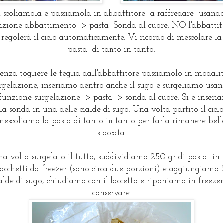
i scoliamola e passiamola in abbattitore a raffredare usando
nzione abbattimento -> pasta Sonda al cuore: NO l'abbattit
regolerà il ciclo automaticamente. Vi ricordo di mescolare la
pasta di tanto in tanto.
enza togliere le teglia dall'abbattitore passiamolo in modali
rgelazione, inseriamo dentro anche il sugo e surgeliamo usa
 funzione surgelazione -> pasta -> sonda al cuore: Si e inseri
la sonda in una delle cialde di sugo. Una volta partito il cicl
mescoliamo la pasta di tanto in tanto per farla rimanere bell
staccata.
a volta surgelato il tutto, suddividiamo 250 gr di pasta in 
sacchetti da freezer (sono circa due porzioni) e aggiungiamo 
ialde di sugo, chiudiamo con il laccetto e riponiamo in freezer
conservare.