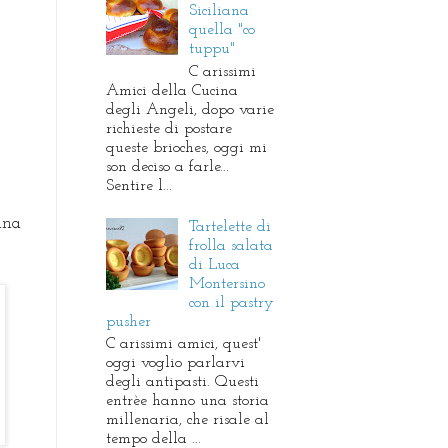
Siciliana
quella "co
tuppu"
C arissimi
Amici della Cucina
degli Angeli, dopo varie
richieste di postare
queste brioches, oggi mi
son deciso a farle...
Sentire l...
una
Tartelette di
frolla salata
di Luca
Montersino
con il pastry
pusher
C arissimi amici, quest'
oggi voglio parlarvi
degli antipasti. Questi
entrèe hanno una storia
millenaria, che risale al
tempo della ...