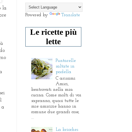
 la
Powered by
Translate
ore
Le ricette più
lette
tà
ndo
amo
Puntarelle
o
saltate in
a
padella
C arissimi
Amici,
bentrovati nella mia
sei
cucina. Come molti di voi
2
sapranno, quasi tutte le
mie amicizie hanno in
 a
comune due grandi cose,
...
La brioches