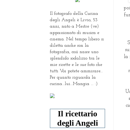
po
Il fotografo della Cucina
fu
degli Angeli è Livio, 53
anni, nato a Mestre (ve)
appassionato di musica e
cinema. Nel tempo libero si
S
diletta anche con la
su
fotografia, così nasce uno
la
splendido sodalizio tra le
mie ricette e le sue foto che
tutti Voi potete ammirare...
Per quanto riguarda la
cucina...lui...Mangia ... :)
Un
c
Il ricettario
degli Angeli