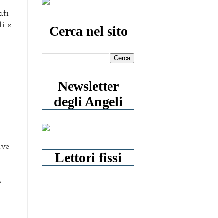
ti 
i e 
Cerca nel sito
Newsletter
degli Angeli
ive
Lettori fissi
o