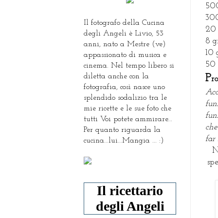
500
300
Il fotografo della Cucina
20 
degli Angeli è Livio, 53
8 g
anni, nato a Mestre (ve)
10 
appassionato di musica e
50 
cinema. Nel tempo libero si
diletta anche con la
P
r
fotografia, così nasce uno
Acc
splendido sodalizio tra le
fun
mie ricette e le sue foto che
fun
tutti Voi potete ammirare...
che
Per quanto riguarda la
far
cucina...lui...Mangia ... :)
N
spe
Il ricettario
degli Angeli