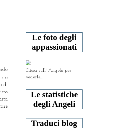
Le foto degli
appassionati
endo
Clicca sull' Angelo per
vederle...
isto
a di
isto
Le statistiche
asta
degli Angeli
rare
Traduci blog