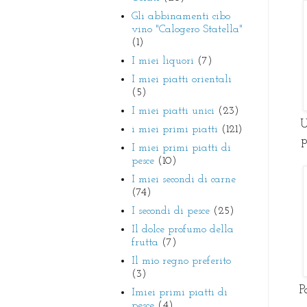
Gli abbinamenti cibo
vino "Calogero Statella"
(1)
I miei liquori
(7)
I miei piatti orientali
(5)
I miei piatti unici
(23)
U
i miei primi piatti
(121)
p
I miei primi piatti di
pesce
(10)
I miei secondi di carne
(74)
I secondi di pesce
(25)
Il dolce profumo della
frutta
(7)
Il mio regno preferito
(3)
P
Imiei primi piatti di
pesce
(4)