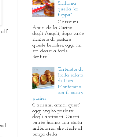
Siciliana
quella "co
tuppu"
C arissimi
Amici della Cucina
all'
degli Angeli, dopo varie
richieste di postare
queste brioches, oggi mi
son deciso a farle...
Sentire l...
Tartelette di
frolla salata
di Luca
Montersino
con il pastry
pusher
C arissimi amici, quest'
oggi voglio parlarvi
degli antipasti. Questi
entrèe hanno una storia
sul
millenaria, che risale al
tempo della ...