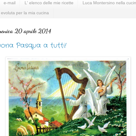
e-mail
L' elenco delle mie ricette
Luca Montersino nella cucin
 evoluta per la mia cucina
enica 20 aprile 2014
ona Pasqua a tutti!