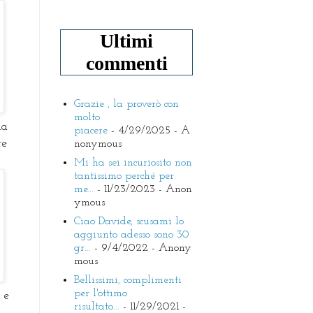
Ultimi
commenti
Grazie , la proverò con
molto
la
piacere
- 4/29/2025
- A
re
nonymous
Mi ha sei incuriosito non
tantissimo perché per
me...
- 11/23/2023
- Anon
ymous
Ciao Davide, scusami lo
aggiunto adesso sono 30
gr...
- 9/4/2022
- Anony
mous
Bellissimi, complimenti
per l'ottimo
 e
risultato...
- 11/29/2021
-