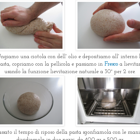
ngiamo una ciotola con dell' olio e depositiamo all' interno 
asta, copriamo con la pellicola e passiamo in
Fresco
a lievita
usando la funzione lievitazione naturale a 30° per 2 ore.
assato il tempo di riposo della pasta sgonfiamola con le mani
dividiamola in due pezzi, da 400 gr e 500 gr