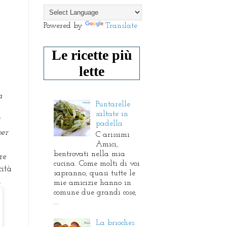
Powered by
Translate
Le ricette più
lette
a
Puntarelle
saltate in
i
padella
per
C arissimi
Amici,
bentrovati nella mia
re
cucina. Come molti di voi
cità
sapranno, quasi tutte le
.
mie amicizie hanno in
comune due grandi cose,
...
La brioches