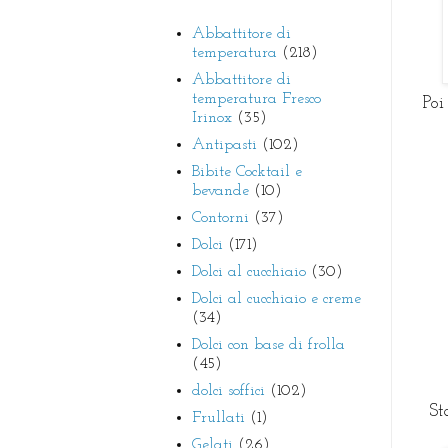
Abbattitore di
temperatura
(218)
Abbattitore di
temperatura Fresco
Poi
Irinox
(35)
Antipasti
(102)
Bibite Cocktail e
bevande
(10)
Contorni
(37)
Dolci
(171)
Dolci al cucchiaio
(30)
Dolci al cucchiaio e creme
(34)
Dolci con base di frolla
(45)
dolci soffici
(102)
St
Frullati
(1)
Gelati
(26)