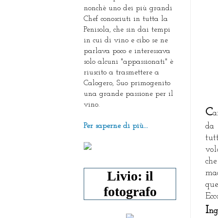
nonchè uno dei più grandi
Chef conosciuti in tutta la
Penisola, che sin dai tempi
in cui di vino e cibo se ne
parlava poco e interessava
solo alcuni "appassionati" è
riuscito a trasmettere a
Calogero, Suo primogenito
una grande passione per il
vino.
C
a
Per saperne di più...
da 
tut
vol
che
Livio: il
mad
que
fotografo
Ecc
I
ng