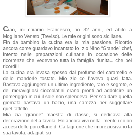
C
iao, mi chiamo Francesco, ho 32 anni, ed abito a
Mogliano Veneto (Treviso). Le mie origini sono siciliane.
Fin da bambino la cucina era la mia passione. Ricordo
ancora come guardavo incantato lo zio Nino “Grande” chef,
intento nelle preparazioni culinarie in occasione delle
ricorrenze che vedevano tutta la famiglia riunita... che bei
ricordi!!
La cucina era invasa spesso dal profumo del caramello e
delle mandorle tostate. Mio zio ce l’aveva quasi fatta.
Bastava aggiungere un ultimo ingrediente, raro e segreto, e
dei meravigliosi cioccolatini erano pronti ad addolcire un
pomeriggio in cui il sole non splendeva. Per scaldare quella
giornata bastava un bacio, una carezza per suggellare
quell’affetto.
Mia zia “grande” maestra di classe, si dedicava alla
decorazione della tavola. Ho ancora vivi nella mente i colori
accesi delle porcellane di Caltagirone che impreziosivano la
sua tavola, adagiati su