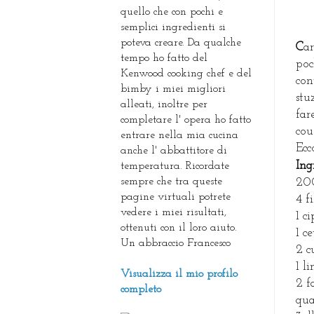
quello che con pochi e
semplici ingredienti si
poteva creare. Da qualche
C
a
tempo ho fatto del
poc
Kenwood cooking chef e del
con
bimby i miei migliori
stu
alleati, inoltre per
far
completare l' opera ho fatto
cou
entrare nella mia cucina
Ecc
anche l' abbattitore di
I
ng
temperatura. Ricordate
sempre che tra queste
200
pagine virtuali potrete
4 f
vedere i miei risultati,
1 c
ottenuti con il loro aiuto.
1 ce
Un abbraccio Francesco
2 c
1 l
Visualizza il mio profilo
2 f
completo
qua