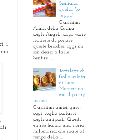
Siciliana
quella "co
tuppu"
C arissimi
Amici della Cucina
degli Angeli, dopo varie
richieste di postare
i, i
queste brioches, oggi mi
iamo
son deciso a farle...
Sentire l...
Tartelette di
frolla salata
di Luca
Montersino
con il pastry
pusher
C arissimi amici, quest'
oggi voglio parlarvi
degli antipasti. Questi
,
entrèe hanno una storia
ati
millenaria, che risale al
tempo della ...