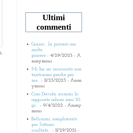
Ultimi
commenti
Grazie , la proverò con
molto
i,
piacere
- 4/29/2025
- A
nonymous
Mi ha sei incuriosito non
tantissimo perché per
me...
- 11/23/2023
- Anon
ymous
Ciao Davide, scusami lo
aggiunto adesso sono 30
gr...
- 9/4/2022
- Anony
mous
Bellissimi, complimenti
per l'ottimo
risultato...
- 11/29/2021
-