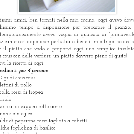
rissimi amici, ben tornati nella mia cucina, oggi avevo dav
hissimo tempo a disposizione per preparare il pranzo
temporaneamente avevo voglia di qualcosa di "primaveril
zzicante così dopo aver perlustrato bene il mio frigo ho decis
e il piatto che vado a proporvi oggi una semplice insalat
s cous con delle verdure, un piatto davvero pieno di gusto!
ovi la ricetta di oggi.
redienti:
per 4 persone
 gr di cous cous
ilettini di pollo
ipolla rossa di tropea
triolo
ucchiai di capperi sotto aceto
imone biologico
alde di peperone rosso tagliato a cubetti
lche fogliolina di basilico