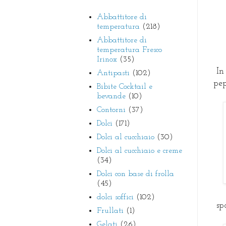
Abbattitore di
temperatura
(218)
Abbattitore di
temperatura Fresco
Irinox
(35)
In 
Antipasti
(102)
pep
Bibite Cocktail e
bevande
(10)
Contorni
(37)
Dolci
(171)
Dolci al cucchiaio
(30)
Dolci al cucchiaio e creme
(34)
Dolci con base di frolla
(45)
dolci soffici
(102)
sp
Frullati
(1)
Gelati
(26)