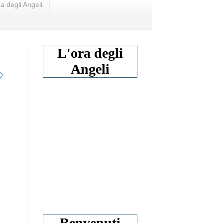
a degli Angeli
L'ora degli
Angeli
o
Benvenuti