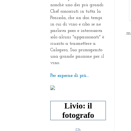
nonchè uno dei più grandi
Chef conosciuti in tutta la
Penisola, che sin dai tempi
in cui di vino e cibo se ne
parlava poco e interessava
me
solo alcuni "appassionati" è
riuscito a trasmettere a
Calogero, Suo primogenito
una grande passione per il
vino.
Per saperne di più...
Livio: il
fotografo