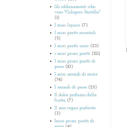
Gli abbinamenti cibo
vino "Calogero Statella"
(1)
I miei liquori
(7)
I miei piatti orientali
(5)
I miei piatti unici
(23)
D
i miei primi piatti
(121)
I miei primi piatti di
pesce
(10)
I miei secondi di carne
(74)
I secondi di pesce
(25)
Il dolce profumo della
frutta
(7)
Il mio regno preferito
(3)
Imiei primi piatti di
pesce
(4)