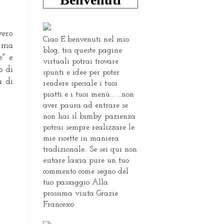
vero
Ciao E benvenuti nel mio
, ma
blog, tra queste pagine
e" e
virtuali potrai trovare
o di
spunti e idee per poter
a di
rendere speciale i tuoi
piatti e i tuoi menù... ...non
aver paura ad entrare se
non hai il bimby pazienza
potrai sempre realizzare le
mie ricette in maniera
tradizionale.. Se sei qui non
esitare lascia pure un tuo
commento come segno del
tuo passaggio Alla
prossima visita Grazie
Francesco