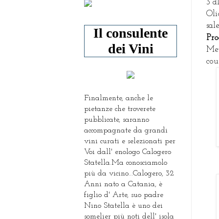
3 d
Oli
sal
Il consulente
P
ro
dei Vini
Met
cou
Finalmente, anche le
pietanze che troverete
pubblicate, saranno
accompagnate da grandi
vini curati e selezionati per
Voi dall' enologo Calogero
Statella.Ma conosciamolo
più da vicino...Calogero, 32
Anni nato a Catania, è
figlio d' Arte, suo padre
Nino Statella è uno dei
somelier più noti dell' isola