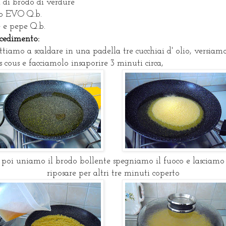
l di brodo di verdure
o EVO Q.b.
e e pepe Q.b.
cedimento:
tiamo a scaldare in una padella tre cucchiai d' olio, versiamo
s cous e facciamolo insaporire 3 minuti circa,
poi uniamo il brodo bollente spegniamo il fuoco e lasciamo
riposare per altri tre minuti coperto