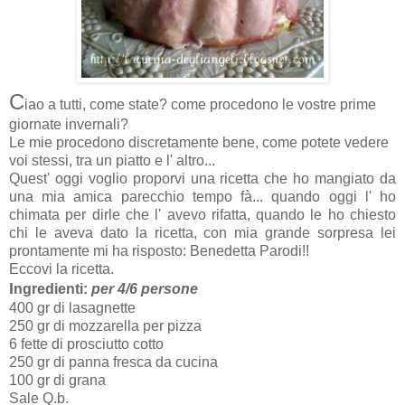
C
iao a tutti, come state? come procedono le vostre prime
giornate invernali?
Le mie procedono discretamente bene, come potete vedere
voi stessi, tra un piatto e l' altro...
Quest' oggi voglio proporvi una ricetta che ho mangiato da
una mia amica parecchio tempo fà... quando oggi l' ho
chimata per dirle che l' avevo rifatta, quando le ho chiesto
chi le aveva dato la ricetta, con mia grande sorpresa lei
prontamente mi ha risposto: Benedetta Parodi!!
Eccovi la ricetta.
I
ngredienti:
per 4/6 persone
400 gr di lasagnette
250 gr di mozzarella per pizza
6 fette di prosciutto cotto
250 gr di panna fresca da cucina
100 gr di grana
Sale Q.b.