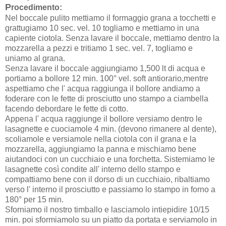
P
rocedimento:
Nel boccale pulito mettiamo il formaggio grana a tocchetti e
grattugiamo 10 sec. vel. 10 togliamo e mettiamo in una
capiente ciotola. Senza lavare il boccale, mettiamo dentro la
mozzarella a pezzi e tritiamo 1 sec. vel. 7, togliamo e
uniamo al grana.
Senza lavare il boccale aggiungiamo 1,500 lt di acqua e
portiamo a bollore 12 min. 100° vel. soft antiorario,mentre
aspettiamo che l' acqua raggiunga il bollore andiamo a
foderare con le fette di prosciutto uno stampo a ciambella
facendo debordare le fette di cotto.
Appena l' acqua raggiunge il bollore versiamo dentro le
lasagnette e cuociamole 4 min. (devono rimanere al dente),
scoliamole e versiamole nella ciotola con il grana e la
mozzarella, aggiungiamo la panna e mischiamo bene
aiutandoci con un cucchiaio e una forchetta. Sistemiamo le
lasagnette così condite all' interno dello stampo e
compattiamo bene con il dorso di un cucchiaio, ribaltiamo
verso l' interno il prosciutto e passiamo lo stampo in forno a
180° per 15 min.
Sforniamo il nostro timballo e lasciamolo intiepidire 10/15
min. poi sformiamolo su un piatto da portata e serviamolo in