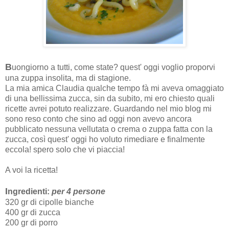
B
uongiorno a tutti, come state? quest' oggi voglio proporvi
una zuppa insolita, ma di stagione.
La mia amica Claudia qualche tempo fà mi aveva omaggiato
di una bellissima zucca, sin da subito, mi ero chiesto quali
ricette avrei potuto realizzare. Guardando nel mio blog mi
sono reso conto che sino ad oggi non avevo ancora
pubblicato nessuna vellutata o crema o zuppa fatta con la
zucca, così quest' oggi ho voluto rimediare e finalmente
eccola! spero solo che vi piaccia!
A voi la ricetta!
I
ngredienti:
per 4 persone
320 gr di cipolle bianche
400 gr di zucca
200 gr di porro