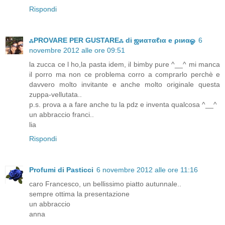
Rispondi
ஃPROVARE PER GUSTAREஃ di ஜиαтαℓια e ριиαஓ
6
novembre 2012 alle ore 09:51
la zucca ce l ho,la pasta idem, il bimby pure ^__^ mi manca
il porro ma non ce problema corro a comprarlo perchè e
davvero molto invitante e anche molto originale questa
zuppa-vellutata..
p.s. prova a a fare anche tu la pdz e inventa qualcosa ^__^
un abbraccio franci..
lia
Rispondi
Profumi di Pasticci
6 novembre 2012 alle ore 11:16
caro Francesco, un bellissimo piatto autunnale..
sempre ottima la presentazione
un abbraccio
anna