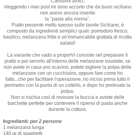
Carissimi amici,
rileggendo i miei post mi sono accorto che da buon siciliano
non avevo ancora inserito
la "pasta alla norma".
Piatto presente molto spesso sulle tavole Siciliane, è
composto da ingredienti semplici quali: pomodoro fresco,
basilico, melanzana fritta e un'immancabile grattata di ricotta
salata!!
La variante che vado a proporVi consiste nel preparare il
piatto e poi servirlo all'interno delle melanzane svuotate, se
non avete in casa uno scavino, potete togliere la polpa delle
melanzane con un cucchiaino, oppure fare come ho
fatto...che per facilitare l'operazione, ho inciso prima tutto il
perimetro con la punta di un coltello, e dopo ho prelevato la
polpa.
Non si rischia così di rovinare la buccia e avrete delle
barchette perfette per contenere il ripieno di pasta anche
durante la cottura.
Ingredienti:
per 2 persone
1 melanzana lunga
140 gr di spaghetti