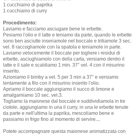
1 cucchiaino di paprika
1 cucchiaino di curry
Procedimento:
Laviamo e facciamo asciugare bene le erbette.
Pesiamo l'olio e il latte e teniamo da parte, quando le erbette
sono ben asciutte inseriamole nel boccale e tritiamole 3 sec.
vel. 8 raccogliamole con la spatola e teniamole in parte.
Laviamo velocemente il boccale per togliere i residui di
erbette, asciughiamolo con della carta, versiamo dentro il
latte e il sale e scaldiamo 1 min. 37° vel. 4 con il misurino
inserito.
Azioniamo il bimby a vel. 5 per 3 min a 37° e versiamo
lentamente a filo con il misurino inserito l'olio.
Apriamo il boccale aggiungiamo il succo di limone e
amalgamiamo 10 sec. vel.3.
Togliamo la maionese dal boccale e suddividiamola in tre
ciotole, aggiungiamo in una il curry, in una le erbette tenute
da parte e nell'ultima la paprika, mescoliamo bene e
passiamo in frigo fino al momento di servire....
Potete accompagnare questa maionese aromatizzata con