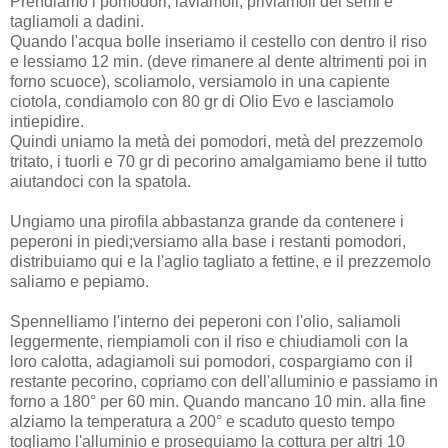
Prendiamo i pomodori, laviamoli, priviamoli dei semi e
tagliamoli a dadini.
Quando l'acqua bolle inseriamo il cestello con dentro il riso
e lessiamo 12 min. (deve rimanere al dente altrimenti poi in
forno scuoce), scoliamolo, versiamolo in una capiente
ciotola, condiamolo con 80 gr di Olio Evo e lasciamolo
intiepidire.
Quindi uniamo la metà dei pomodori, metà del prezzemolo
tritato, i tuorli e 70 gr di pecorino amalgamiamo bene il tutto
aiutandoci con la spatola.
Ungiamo una pirofila abbastanza grande da contenere i
peperoni in piedi;versiamo alla base i restanti pomodori,
distribuiamo qui e la l'aglio tagliato a fettine, e il prezzemolo
saliamo e pepiamo.
Spennelliamo l'interno dei peperoni con l'olio, saliamoli
leggermente, riempiamoli con il riso e chiudiamoli con la
loro calotta, adagiamoli sui pomodori, cospargiamo con il
restante pecorino, copriamo con dell'alluminio e passiamo in
forno a 180° per 60 min. Quando mancano 10 min. alla fine
alziamo la temperatura a 200° e scaduto questo tempo
togliamo l'alluminio e proseguiamo la cottura per altri 10