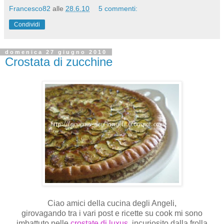
Francesco82
alle
28.6.10
5 commenti:
Condividi
domenica 27 giugno 2010
Crostata di zucchine
Ciao amici della cucina degli Angeli,
girovagando tra i vari post e ricette su cook mi sono
imbattuto nelle
crostate di luxus
, incuriosito dalla frolla