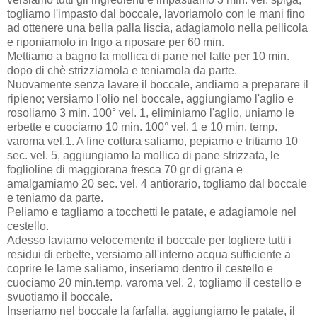
togliamo l'impasto dal boccale, lavoriamolo con le mani fino
ad ottenere una bella palla liscia, adagiamolo nella pellicola
e riponiamolo in frigo a riposare per 60 min.
Mettiamo a bagno la mollica di pane nel latte per 10 min.
dopo di chè strizziamola e teniamola da parte.
Nuovamente senza lavare il boccale, andiamo a preparare il
ripieno; versiamo l'olio nel boccale, aggiungiamo l'aglio e
rosoliamo 3 min. 100° vel. 1, eliminiamo l'aglio, uniamo le
erbette e cuociamo 10 min. 100° vel. 1 e 10 min. temp.
varoma vel.1. A fine cottura saliamo, pepiamo e tritiamo 10
sec. vel. 5, aggiungiamo la mollica di pane strizzata, le
foglioline di maggiorana fresca 70 gr di grana e
amalgamiamo 20 sec. vel. 4 antiorario, togliamo dal boccale
e teniamo da parte.
Peliamo e tagliamo a tocchetti le patate, e adagiamole nel
cestello.
Adesso laviamo velocemente il boccale per togliere tutti i
residui di erbette, versiamo all'interno acqua sufficiente a
coprire le lame saliamo, inseriamo dentro il cestello e
cuociamo 20 min.temp. varoma vel. 2, togliamo il cestello e
svuotiamo il boccale.
Inseriamo nel boccale la farfalla, aggiungiamo le patate, il