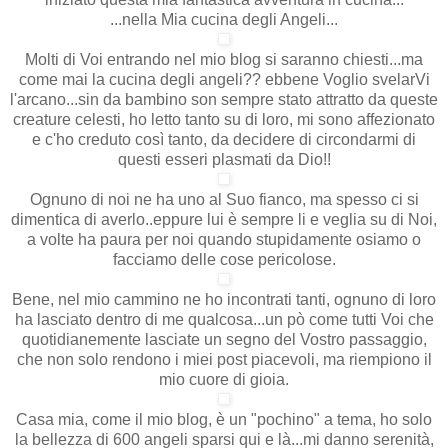
...nella Mia cucina degli Angeli...
Molti di Voi entrando nel mio blog si saranno chiesti...ma
come mai la cucina degli angeli?? ebbene Voglio svelarVi
l'arcano...sin da bambino son sempre stato attratto da queste
creature celesti, ho letto tanto su di loro, mi sono affezionato
e c'ho creduto così tanto, da decidere di circondarmi di
questi esseri plasmati da Dio!!
Ognuno di noi ne ha uno al Suo fianco, ma spesso ci si
dimentica di averlo..eppure lui è sempre li e veglia su di Noi,
a volte ha paura per noi quando stupidamente osiamo o
facciamo delle cose pericolose.
Bene, nel mio cammino ne ho incontrati tanti, ognuno di loro
ha lasciato dentro di me qualcosa...un pò come tutti Voi che
quotidianemente lasciate un segno del Vostro passaggio,
che non solo rendono i miei post piacevoli, ma riempiono il
mio cuore di gioia.
Casa mia, come il mio blog, è un "pochino" a tema, ho solo
la bellezza di 600 angeli sparsi qui e là...mi danno serenità,