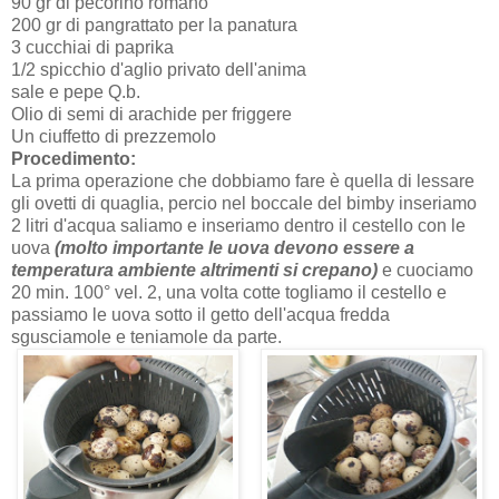
90 gr di pecorino romano
200 gr di pangrattato per la panatura
3 cucchiai di paprika
1/2 spicchio d'aglio privato dell'anima
sale e pepe Q.b.
Olio di semi di arachide per friggere
Un ciuffetto di prezzemolo
Procedimento:
La prima operazione che dobbiamo fare è quella di lessare
gli ovetti di quaglia, percio nel boccale del bimby inseriamo
2 litri d'acqua saliamo e inseriamo dentro il cestello con le
uova
(molto importante le uova devono essere a
temperatura ambiente altrimenti si crepano)
e cuociamo
20 min. 100° vel. 2, una volta cotte togliamo il cestello e
passiamo le uova sotto il getto dell'acqua fredda
sgusciamole e teniamole da parte.