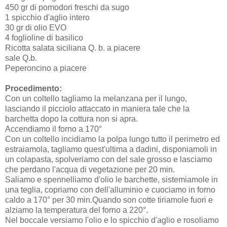
450 gr di pomodori freschi da sugo
1 spicchio d'aglio intero
30 gr di olio EVO
4 foglioline di basilico
Ricotta salata siciliana Q. b. a piacere
sale Q.b.
Peperoncino a piacere
Procedimento:
Con un coltello tagliamo la melanzana per il lungo,
lasciando il picciolo attaccato in maniera tale che la
barchetta dopo la cottura non si apra.
Accendiamo il forno a 170°
Con un coltello incidiamo la polpa lungo tutto il perimetro ed
estraiamola, tagliamo quest'ultima a dadini, disponiamoli in
un colapasta, spolveriamo con del sale grosso e lasciamo
che perdano l'acqua di vegetazione per 20 min.
Saliamo e spennelliamo d'olio le barchette, sistemiamole in
una teglia, copriamo con dell'alluminio e cuociamo in forno
caldo a 170° per 30 min.Quando son cotte tiriamole fuori e
alziamo la temperatura del forno a 220°.
Nel boccale versiamo l'olio e lo spicchio d'aglio e rosoliamo