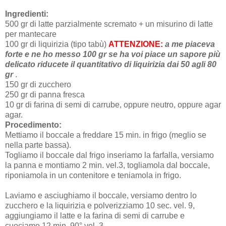
Ingredienti:
500 gr di latte parzialmente scremato + un misurino di latte
per mantecare
100 gr di liquirizia (tipo tabù)
ATTENZIONE:
a me piaceva
forte e ne ho messo 100 gr se ha voi piace un sapore più
delicato riducete il quantitativo di liquirizia dai 50 agli 80
gr
.
150 gr di zucchero
250 gr di panna fresca
10 gr di farina di semi di carrube, oppure neutro, oppure agar
agar.
Procedimento:
Mettiamo il boccale a freddare 15 min. in frigo (meglio se
nella parte bassa).
Togliamo il boccale dal frigo inseriamo la farfalla, versiamo
la panna e montiamo 2 min. vel.3, togliamola dal boccale,
riponiamola in un contenitore e teniamola in frigo.
Laviamo e asciughiamo il boccale, versiamo dentro lo
zucchero e la liquirizia e polverizziamo 10 sec. vel. 9,
aggiungiamo il latte e la farina di semi di carrube e
cuociamo 12 min. 90° vel. 3.