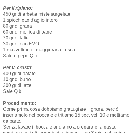
Per il ripieno:
450 gr di erbette miste surgelate
1 spicchietto d'aglio intero
80 gr di grana
60 gr di mollica di pane
70 gr di latte
30 gr di olio EVO
1 mazzettino di maggiorana fresca
Sale e pepe Q.b.
Per la crosta
:
400 gr di patate
10 gr di burro
200 gr di latte
Sale Q.b.
Procedimento:
Come prima cosa dobbiamo grattugiare il grana, perciò
inseriamolo nel boccale e tritiamo 15 sec. vel. 10 e mettiamo
da parte.
Senza lavare il boccale andiamo a preparare la pasta;
versiamo tutti gli ingredienti e impastiamo 3 min. vel. spiga,