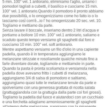
5 min. 100° vel. 1 antiorario, eliminiamo l'aglio, uniamo i
pomodori tagliati a cubetti, il basilico e cuociamo 15 min.
100° vel. 1 antiorario.Quando il pomodoro è pronto abbiamo
due possibilità, o lo omogenizziamo come ho fatto io o lo
lasciamo così com'è...io l' ho omogenizzato 20 sec. vel. 10.
Togliamo e mettiamo da parte.
Senza lavare il boccale, inseriamo dentro 2 litri d'acqua e
portiamo a bollore 10 min. 100° vel.1 antiorario, saliamo e
scaduto questo tempo versiamo gli spaghetti dal foro e
cuociamo 10 min. 100° vel. soft antiorario.
Mentre aspettiamo versiamo un filo d'olio in una capiente
padella, quando è in temperatura aggiungiamo le
melanzane strizzate e rosoliamole qualche minuto fino a
farle diventare dorate, togliamole e mettiamole in parte.
Quando la pasta è pronta scoliamola e versiamola nella
padella dove avevamo fritto i cubetti di melanzana,
aggiungiamo 3/4 di salsa di pomodoro e saltiamo,
aggiungiamo quasi tutte le melanzane tenute da parte e
spolveriamo con una generosa grattata di ricotta salata
(grattuggiandola con la grattugia dalla parte coi fori grossi).
Togliamo la padella dal fuoco e aiutandoci con un cucchiaio
e una forchetta adagiamo armoniosamente gli spaghetti
all'interno delle melanzane, nappiamo con la rimanente