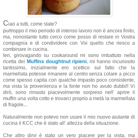
C
iao a tutti, come state?
purtroppo il mio periodo di intenso lavoro non è ancora finito,
ma, nonostante tutto cerco come posso di restare in Vostra
compagnia e di condividere con Voi quello che riesco a
combinare in cucina.
Ieri, girovagando su cookaround mi sono imbattuto nella
ricetta dei
Muffins doughtnut ripieni
, mi hanno incuriosito
tantissimo, inizialmente ero scettico sul fatto che la
marmellata potesse rimanere al centro senza colare a picco
come spesso capita con qualche impasto poco consistente,
ma vista la provenienza e la fonte non ho avuto dubbi!! Vi
dirò, sono rimasto piacevolmente sorpreso nell' aprire il
muffin una volta cotto e trovarci proprio a metà la marmellata
di fragole...
Naturalmente non potevo non usare il mio nuovo aiutante di
cucina il KCC che è stato all' altezza della situazione.
Che altro dirvi è stato un vero piacere per la vista, ma