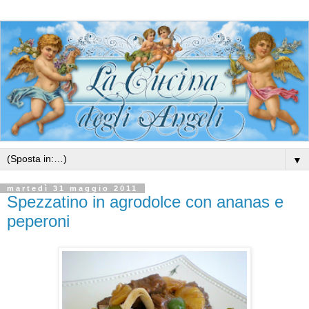
▼
martedì 31 maggio 2011
Spezzatino in agrodolce con ananas e
peperoni