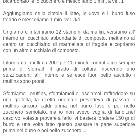
bicarbonato e lo zucchero e mescoliamo 1 min. a vel. 1
Aggiungiamo nella ciotola il latte, le uova e il burro fuso
freddo e mescoliamo 1 min. vel. 3/4.
Ungiamo e infariniamo 12 stampini da muffin, versiamo all'
interno un cucchiaio abbondante di composto, mettiamo al
centro un cucchiaino di marmellata di fragole e copriamo
con un altro cucchiaio di composto.
Inforniamo i muffin a 200° per 20 minuti, controlliamo sempre
prima di sfornarli il grado di cottura inserendo uno
stuzzicadenti all' interno e se esce fuori bello asciutto i
muffins sono pronti.
Sforniamo i muffins, sformiamoli e lasciamoli raffreddare su
una gratella, la ricetta originale prevedeva di passare i
muffins ancora caldi prima nel burro fuso e poi nello
zucchero semolato...ma io non avevo voglia di farlo...nel
caso voi voleste provare a farlo vi basterà fondere 150 gr di
burro e una volta fatto questo passare la parte superiore
prima nel burro e poi nello zucchero....