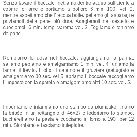
Senza lavare il boccale mettiamo dentro acqua sufficiente a
coprire le lame e portiamo a bollore 6 min. 100° vel. 2,
mentre aspettiamo che l' acqua bolle, peliamo gli asparagi e
priviamoli della parte più dura. Adagiamoli nel cestello e
cuociamoli 6 min. temp. varoma vel. 2; Togliamo e teniamo
da parte.
Rompiamo le uova nel boccale, aggiungiamo la panna,
saliamo pepiamo e amalgamiamo 1 min. vel. 4, uniamo la
farina, il lievito, l' olio, il caprino e il gruviera grattugiato e
amalgamiamo 30 sec. vel 5, apriamo il boccale raccogliamo
l' impasto con la spatola e amalgamiamo altri 10 sec. vel. 5.
Imburriamo e infariniamo uno stampo da plumcake; tiriamo
la brisèe in un rettangolo di 46x27 e foderiamo lo stampo,
bucherelliamo la pasta e cuociamo in forno a 190° per 12
min. Sforniamo e lasciamo intiepidire.