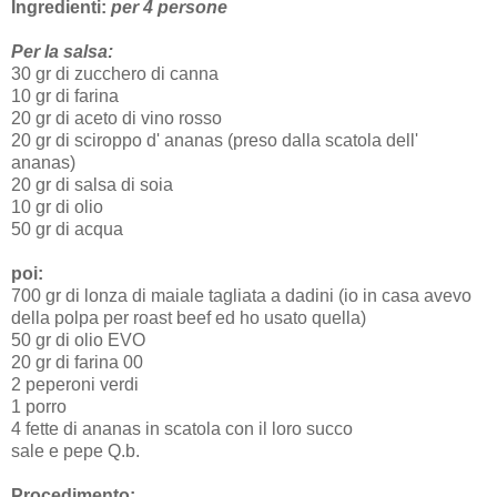
Ingredienti:
per 4 persone
Per la salsa:
30 gr di zucchero di canna
10 gr di farina
20 gr di aceto di vino rosso
20 gr di sciroppo d' ananas (preso dalla scatola dell'
ananas)
20 gr di salsa di soia
10 gr di olio
50 gr di acqua
poi:
700 gr di lonza di maiale tagliata a dadini (io in casa avevo
della polpa per roast beef ed ho usato quella)
50 gr di olio EVO
20 gr di farina 00
2 peperoni verdi
1 porro
4 fette di ananas in scatola con il loro succo
sale e pepe Q.b.
Procedimento: