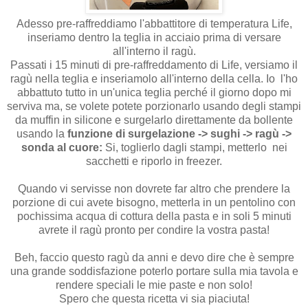
Adesso pre-raffreddiamo l'abbattitore di temperatura Life,
inseriamo dentro la teglia in acciaio prima di versare
all'interno il ragù.
Passati i 15 minuti di pre-raffreddamento di Life, versiamo il
ragù nella teglia e inseriamolo all'interno della cella. Io l'ho
abbattuto tutto in un'unica teglia perché il giorno dopo mi
serviva ma, se volete potete porzionarlo usando degli stampi
da muffin in silicone e surgelarlo direttamente da bollente
usando la
funzione di surgelazione -> sughi -> ragù ->
sonda al cuore:
Si, toglierlo dagli stampi, metterlo nei
sacchetti e riporlo in freezer.
Quando vi servisse non dovrete far altro che prendere la
porzione di cui avete bisogno, metterla in un pentolino con
pochissima acqua di cottura della pasta e in soli 5 minuti
avrete il ragù pronto per condire la vostra pasta!
Beh, faccio questo ragù da anni e devo dire che è sempre
una grande soddisfazione poterlo portare sulla mia tavola e
rendere speciali le mie paste e non solo!
Spero che questa ricetta vi sia piaciuta!