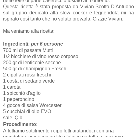
delle fette di pane casereccio tostato al momento.
Questa ricetta è stata proposta da Vivian Scotto D'Antuono
sul gruppo dedicato alla slow cocker e leggendola mi ha
ispirato così tanto che ho voluto provarla. Grazie Vivian.
Ma veniamo alla ricetta:
I
ngredienti:
per 6 persone
700 ml di passata Mutti
1/2 bicchiere di vino rosso corposo
200 gr di lenticchie secche
500 gr di champignon Freschi
2 cipollati rossi freschi
1 costa di sedano verde
1 carota
1 spicchiò d'aglio
1 peperoncino
4 gocce di salsa Worcester
5 cucchiai di olio EVO
sale Q.b.
P
rocedimento:
Affettiamo sottilmente i cipollotti aiutandoci con una
mandolina, versiamo un filo d'olio in padella e facciamo