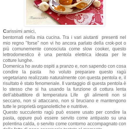
C
arissimi amici,
bentornati nella mia cucina. Tra i vari aiutanti presenti nel
mio regno "forse" non vi ho ancora parlato della crok-pot o
più comunemente conosciuta come slow cooker, questo
lettrodomestico è una pentola elettrica ideata per le
cotture
lunghe
.
Domenica ho avuto ospiti a pranzo e, non sapendo con cosa
condire la pasta ho voluto preparare questo ragù
vegetariano realizzato naturalmente con questa pentola e, il
risultato è stato fenomenale. Il vantaggio di questa pentola è
lo stesso che si ha usando la funzione di cottura lenta
dell'abbattitore di temperatura Life gli alimenti non si
seccano, non si attaccano, non si bruciano e mantengono
tutte le proprietà organolettiche e nutritive.
Questo succulento ragù può essere usato per condire la
pasta, oppure può essere servito come antipasto su una
polentina calda, o servito come contorno accompagnato con