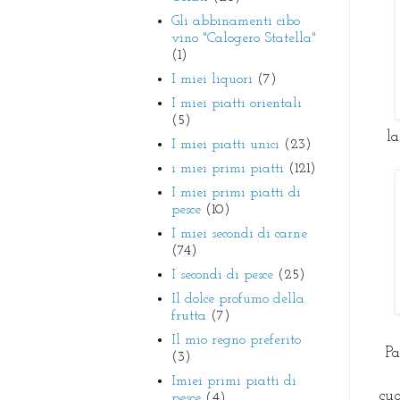
Gli abbinamenti cibo
vino "Calogero Statella"
(1)
I miei liquori
(7)
I miei piatti orientali
(5)
la
I miei piatti unici
(23)
i miei primi piatti
(121)
I miei primi piatti di
pesce
(10)
I miei secondi di carne
(74)
I secondi di pesce
(25)
Il dolce profumo della
frutta
(7)
Il mio regno preferito
Pa
(3)
Imiei primi piatti di
cu
pesce
(4)