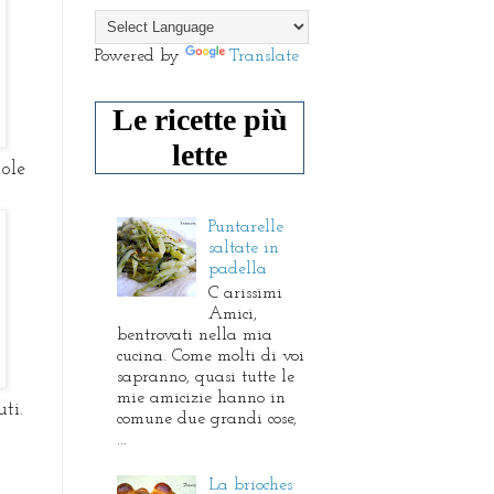
Powered by
Translate
Le ricette più
lette
ole
Puntarelle
saltate in
padella
C arissimi
Amici,
bentrovati nella mia
cucina. Come molti di voi
sapranno, quasi tutte le
mie amicizie hanno in
ti.
comune due grandi cose,
...
La brioches