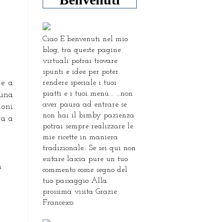
Ciao E benvenuti nel mio
blog, tra queste pagine
virtuali potrai trovare
spunti e idee per poter
rendere speciale i tuoi
 e a
piatti e i tuoi menù... ...non
 una
aver paura ad entrare se
ioni
non hai il bimby pazienza
ta a
potrai sempre realizzare le
mie ricette in maniera
tradizionale.. Se sei qui non
esitare lascia pure un tuo
n
commento come segno del
tuo passaggio Alla
prossima visita Grazie
Francesco