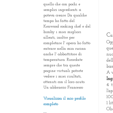
quello che con pochi e
semplici ingredienti si
poteva creare. Da qualche
tempo ho fatto del
Kenwood cooking chef e del
bimby i miei migliori
C
a
alleati, inoltre per
Ogg
completare l' opera ho fatto
que
entrare nella mia cucina
anche l' abbattitore di
nuo
temperatura. Ricordate
del
sempre che tra queste
bas
pagine virtuali potrete
A v
vedere i miei risultati,
I
ng
ottenuti con il loro aiuto.
4 t
Un abbraccio Francesco
l'a
100
Visualizza il mio profilo
1 l
completo
Oli