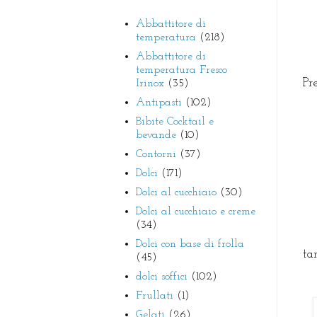
Abbattitore di
temperatura
(218)
Abbattitore di
temperatura Fresco
Pr
Irinox
(35)
Antipasti
(102)
Bibite Cocktail e
bevande
(10)
Contorni
(37)
Dolci
(171)
Dolci al cucchiaio
(30)
Dolci al cucchiaio e creme
(34)
Dolci con base di frolla
ta
(45)
dolci soffici
(102)
Frullati
(1)
Gelati
(26)