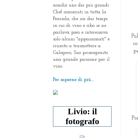
nonchè uno dei più grandi
Chef conosciuti in tutta la
Penisola, che sin dai tempi
in cui di vino e cibo se ne
parlava poco e interessava
Pu
solo alcuni "appassionati" è
co
riuscito a trasmettere a
pe
Calogero, Suo primogenito
una grande passione per il
vino.
Per saperne di più...
Livio: il
Pr
fotografo