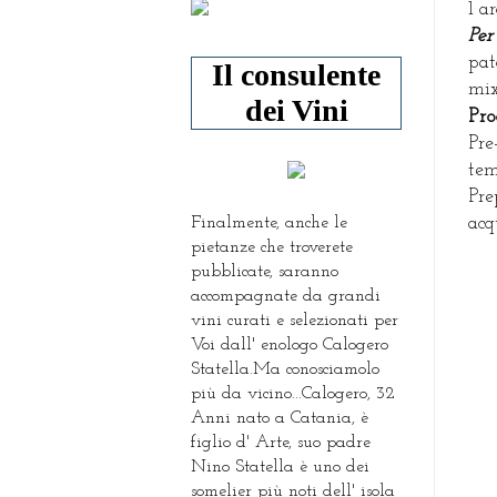
1 a
Per
pat
Il consulente
mix
dei Vini
P
ro
Pre
tem
Pre
Finalmente, anche le
acq
pietanze che troverete
pubblicate, saranno
accompagnate da grandi
vini curati e selezionati per
Voi dall' enologo Calogero
Statella.Ma conosciamolo
più da vicino...Calogero, 32
Anni nato a Catania, è
figlio d' Arte, suo padre
Nino Statella è uno dei
somelier più noti dell' isola