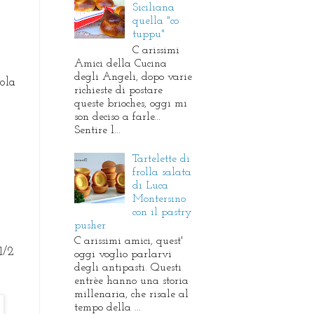
Siciliana
quella "co
tuppu"
C arissimi
Amici della Cucina
degli Angeli, dopo varie
ola
richieste di postare
queste brioches, oggi mi
son deciso a farle...
Sentire l...
Tartelette di
frolla salata
di Luca
Montersino
con il pastry
pusher
C arissimi amici, quest'
1/2
oggi voglio parlarvi
degli antipasti. Questi
entrèe hanno una storia
millenaria, che risale al
tempo della ...