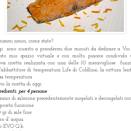
rissimi amici, come state?
i sono riuscito a prendermi due minuti da dedicare a Voi
sto mio spazio virtuale e con molto piacere condivido
va ricetta realizzata con una delle 10 meravigliose funz
l'abbattitore di temperatura Life di Coldline; la cottura len
sa temperatura.
oi la ricetta di oggi.
redienti:
per 4 persone
ranci di salmone precedentemente surgelati e decongelati co
pposita funzione.
 gr di sale fine
itro d' acqua
o EVO Q.b.