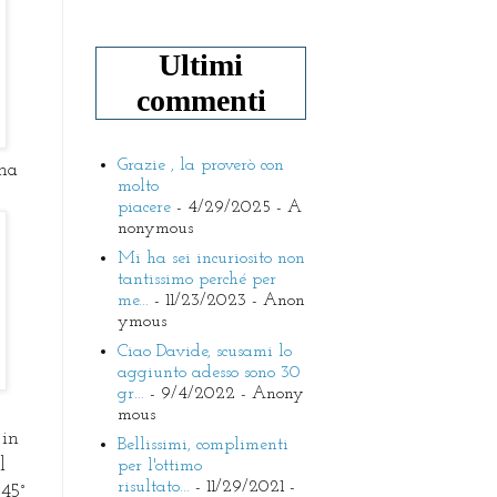
Ultimi
commenti
Grazie , la proverò con
una
molto
piacere
- 4/29/2025
- A
nonymous
Mi ha sei incuriosito non
tantissimo perché per
me...
- 11/23/2023
- Anon
ymous
Ciao Davide, scusami lo
aggiunto adesso sono 30
gr...
- 9/4/2022
- Anony
mous
 in
Bellissimi, complimenti
l
per l'ottimo
risultato...
- 11/29/2021
-
45°