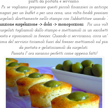
piatti da portata e serviamo.
Ps: se vogliamo preparare questi piccoli finanzieri in anticip
magari per un buffet o per una cena, una volta freddi possiam
urgelarli direttamente nello stampo con l'abbattitore usando
unzione surgelazione -> dolci -> monoporzioni
Poi una vol
surgelati togliamoli dallo stampo e mettiamoli in un sacchett
osta e riponiamoli in freezer. Quando ci serviranno, circa un'
ima del servizio tiriamoli fuori dal freezer mettiamoli sul pia
da portata e gelatiniamoli da surgelati.
Passata l' ora saranno perfetti come appena fatti!