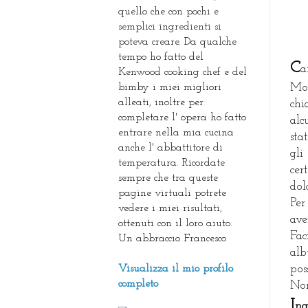
quello che con pochi e
semplici ingredienti si
poteva creare. Da qualche
tempo ho fatto del
C
a
Kenwood cooking chef e del
bimby i miei migliori
Mon
alleati, inoltre per
chi
completare l' opera ho fatto
alc
entrare nella mia cucina
sta
anche l' abbattitore di
gli
temperatura. Ricordate
cer
sempre che tra queste
dol
pagine virtuali potrete
Per
vedere i miei risultati,
ave
ottenuti con il loro aiuto.
Fac
Un abbraccio Francesco
alb
Visualizza il mio profilo
pos
completo
Non
I
ng