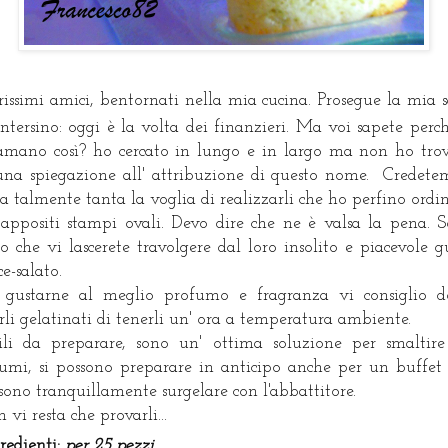
rissimi amici, bentornati nella mia cucina. Prosegue la mia 
tersino: oggi è la volta dei finanzieri. Ma voi sapete perch
amano così? ho cercato in lungo e in largo ma non ho tro
una spiegazione all' attribuzione di questo nome. Credete
ta talmente tanta la voglia di realizzarli che ho perfino ordi
 appositi stampi ovali. Devo dire che ne è valsa la pena. 
to che vi lascerete travolgere dal loro insolito e piacevole g
ce-salato.
 gustarne al meglio profumo e fragranza vi consiglio 
rli gelatinati di tenerli un' ora a temperatura ambiente.
ili da preparare, sono un' ottima soluzione per smaltire
umi, si possono preparare in anticipo anche per un buffet 
sono tranquillamente surgelare con l'abbattitore.
 vi resta che provarli...
redienti:
per 25 pezzi