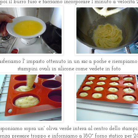
poi il burro fuso e facciamo incorporare 1 minuto a velocità 
asferiamo l' impasto ottenuto in un sac a poche e riempiamo 
stampini ovali in silicone come vedete in foto
sponiamo sopra un' oliva verde intera al centro dello stamp
senza pressare troppo e inforniamo a 180° forno statico per 2