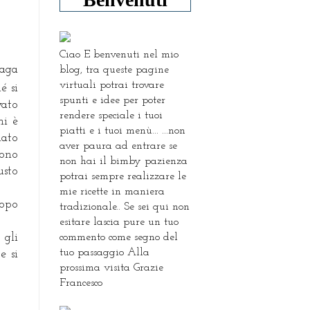
Ciao E benvenuti nel mio
saga
blog, tra queste pagine
virtuali potrai trovare
é si
spunti e idee per poter
vato
rendere speciale i tuoi
mi è
piatti e i tuoi menù... ...non
nato
aver paura ad entrare se
Sono
non hai il bimby pazienza
usto
potrai sempre realizzare le
mie ricette in maniera
dopo
tradizionale.. Se sei qui non
esitare lascia pure un tuo
commento come segno del
 gli
tuo passaggio Alla
e si
prossima visita Grazie
Francesco