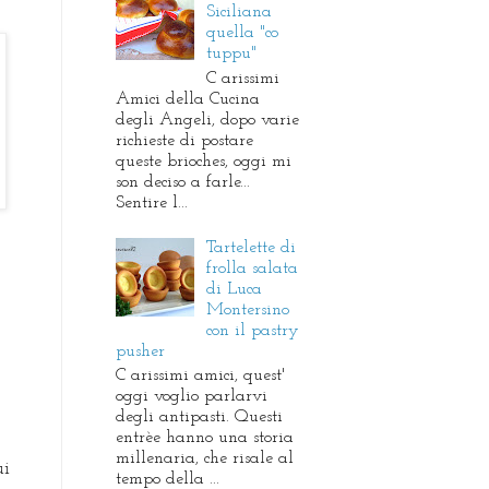
Siciliana
quella "co
tuppu"
C arissimi
Amici della Cucina
degli Angeli, dopo varie
richieste di postare
queste brioches, oggi mi
son deciso a farle...
Sentire l...
Tartelette di
frolla salata
di Luca
Montersino
con il pastry
pusher
C arissimi amici, quest'
oggi voglio parlarvi
degli antipasti. Questi
entrèe hanno una storia
millenaria, che risale al
ui
tempo della ...