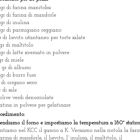
gr di farina manitoba
gr di farina di mandorle
gr di inulina
gr di parmigiano reggiano
r di lievito istantaneo per torte salate
gr di maltitolo
gr di latte scremato in polvere
gr di miele
 gr di albumi
gr di burro fuso
r di origano secco
r di sale
olive verdi denocciolate
atina in polvere per gelatinare
ocedimento:
endiamo il forno e impostiamo la temperatura a 180° statico
tiamo nel KCC il gancio a K. Versiamo nella ciotola la fari
farina di mandorle, il lievito, l' inulina, il maltitolo, il