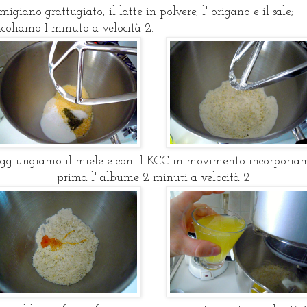
migiano grattugiato, il latte in polvere, l' origano e il sale;
coliamo 1 minuto a velocità 2.
ggiungiamo il miele e con il KCC in movimento incorporia
prima l' albume 2 minuti a velocità 2