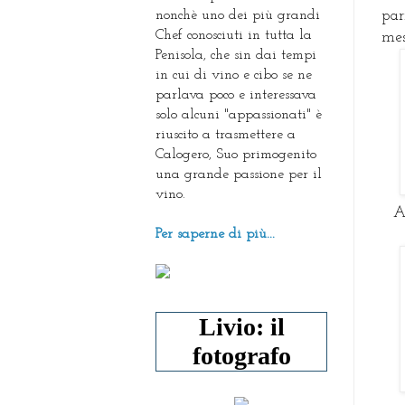
nonchè uno dei più grandi
par
Chef conosciuti in tutta la
mes
Penisola, che sin dai tempi
in cui di vino e cibo se ne
parlava poco e interessava
solo alcuni "appassionati" è
riuscito a trasmettere a
Calogero, Suo primogenito
una grande passione per il
vino.
A
Per saperne di più...
Livio: il
fotografo