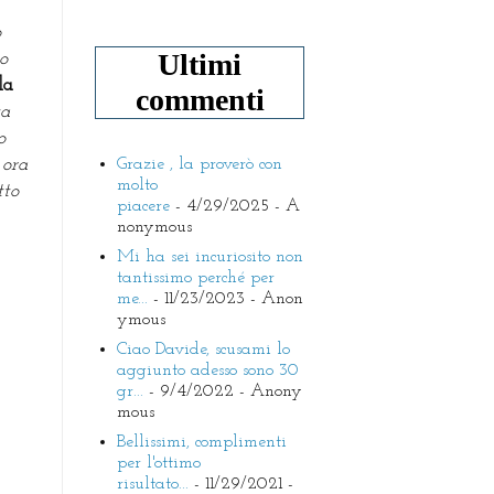
o
Ultimi
o
la
commenti
ta
o
 ora
Grazie , la proverò con
molto
tto
piacere
- 4/29/2025
- A
nonymous
Mi ha sei incuriosito non
tantissimo perché per
me...
- 11/23/2023
- Anon
ymous
Ciao Davide, scusami lo
aggiunto adesso sono 30
gr...
- 9/4/2022
- Anony
mous
Bellissimi, complimenti
per l'ottimo
risultato...
- 11/29/2021
-