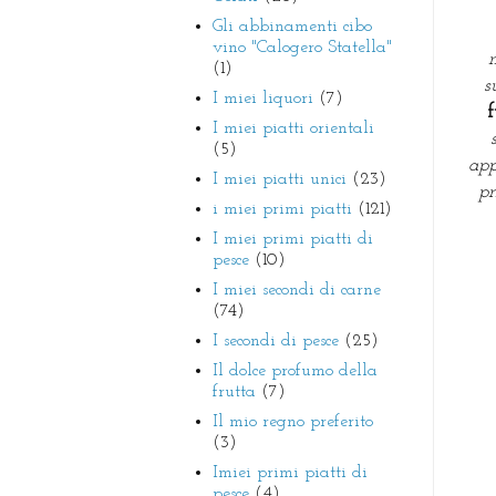
Gli abbinamenti cibo
vino "Calogero Statella"
(1)
s
I miei liquori
(7)
f
I miei piatti orientali
(5)
app
I miei piatti unici
(23)
pr
i miei primi piatti
(121)
I miei primi piatti di
pesce
(10)
I miei secondi di carne
(74)
I secondi di pesce
(25)
Il dolce profumo della
frutta
(7)
Il mio regno preferito
(3)
Imiei primi piatti di
pesce
(4)