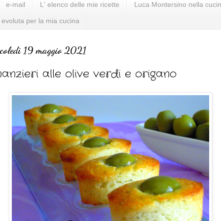
e-mail
L' elenco delle mie ricette
Luca Montersino nella cucin
 evoluta per la mia cucina
coledì 19 maggio 2021
nanzieri alle olive verdi e origano