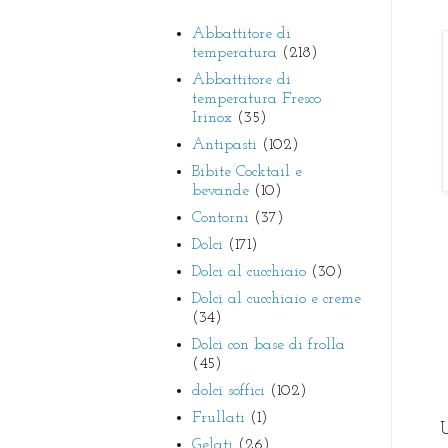
Abbattitore di
temperatura
(218)
Abbattitore di
temperatura Fresco
Irinox
(35)
Antipasti
(102)
Bibite Cocktail e
bevande
(10)
Contorni
(37)
Dolci
(171)
Dolci al cucchiaio
(30)
Dolci al cucchiaio e creme
(34)
Dolci con base di frolla
(45)
dolci soffici
(102)
Frullati
(1)
U
Gelati
(26)