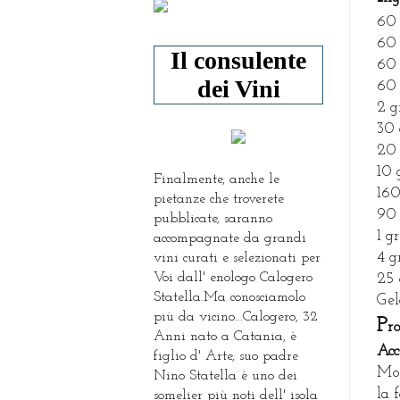
60 
60 
Il consulente
60 
dei Vini
60 
2 g
30 
20 
10 
Finalmente, anche le
160
pietanze che troverete
90 
pubblicate, saranno
1 g
accompagnate da grandi
4 g
vini curati e selezionati per
Voi dall' enologo Calogero
25 
Statella.Ma conosciamolo
Gel
più da vicino...Calogero, 32
P
r
Anni nato a Catania, è
Acc
figlio d' Arte, suo padre
Mon
Nino Statella è uno dei
la 
somelier più noti dell' isola