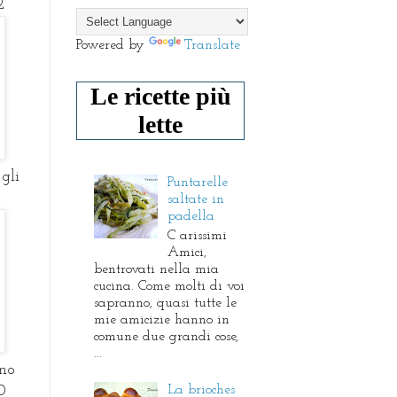
2
Powered by
Translate
Le ricette più
lette
gli
Puntarelle
saltate in
padella
C arissimi
Amici,
bentrovati nella mia
cucina. Come molti di voi
sapranno, quasi tutte le
mie amicizie hanno in
comune due grandi cose,
...
ino
La brioches
0