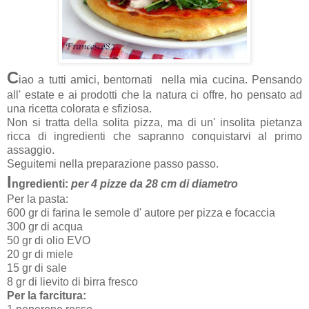
C
iao a tutti amici, bentornati nella mia cucina. Pensando
all' estate e ai prodotti che la natura ci offre, ho pensato ad
una ricetta colorata e sfiziosa.
Non si tratta della solita pizza, ma di un' insolita pietanza
ricca di ingredienti che sapranno conquistarvi al primo
assaggio.
Seguitemi nella preparazione passo passo.
I
ngredienti:
per 4 pizze da 28 cm di diametro
Per la pasta:
600 gr di farina le semole d' autore per pizza e focaccia
300 gr di acqua
50 gr di olio EVO
20 gr di miele
15 gr di sale
8 gr di lievito di birra fresco
Per la farcitura: