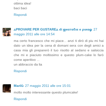
ottima idea!
baci baci
Rispondi
ஃPROVARE PER GUSTAREஃ di ஜиαтαℓια e ριиαஓ
27
maggio 2011 alle ore 14:54
ma certo francesco che mi piace... anzi ti dirò di piu mi hai
dato un idea per la cena di domani sera con degli amici a
casa mia gli preparerò il tuo risotto al sedano e salsiccia
che mi e piaciuto moltissimo e questo plum-cake lo farò
come aperitivo ...
un abbraccio da lia
Rispondi
Marilù
27 maggio 2011 alle ore 15:01
molto molto interessante questo plumcake!
Rispondi