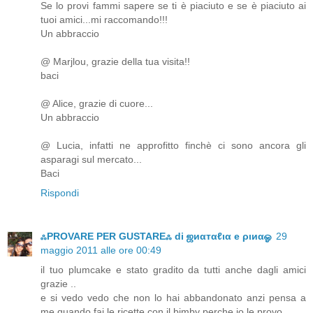
Se lo provi fammi sapere se ti è piaciuto e se è piaciuto ai
tuoi amici...mi raccomando!!!
Un abbraccio
@ Marjlou, grazie della tua visita!!
baci
@ Alice, grazie di cuore...
Un abbraccio
@ Lucia, infatti ne approfitto finchè ci sono ancora gli
asparagi sul mercato...
Baci
Rispondi
ஃPROVARE PER GUSTAREஃ di ஜиαтαℓια e ριиαஓ
29
maggio 2011 alle ore 00:49
il tuo plumcake e stato gradito da tutti anche dagli amici
grazie ..
e si vedo vedo che non lo hai abbandonato anzi pensa a
me quando fai le ricette con il bimby perche io le provo...