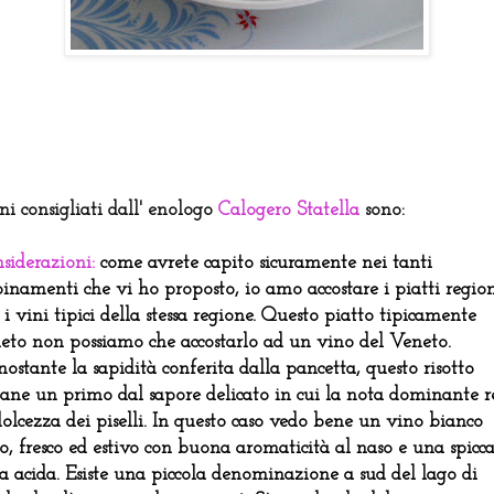
ini consigliati dall' enologo
Calogero Statella
sono:
siderazioni:
come avrete capito sicuramente nei tanti
inamenti che vi ho proposto, io amo accostare i piatti region
 i vini tipici della stessa regione. Questo piatto tipicamente
eto non possiamo che accostarlo ad un vino del Veneto.
ostante la sapidità conferita dalla pancetta, questo risotto
ane un primo dal sapore delicato in cui la nota dominante r
dolcezza dei piselli. In questo caso vedo bene un vino bianco
co, fresco ed estivo con buona aromaticità al naso e una spicc
a acida. Esiste una piccola denominazione a sud del lago di