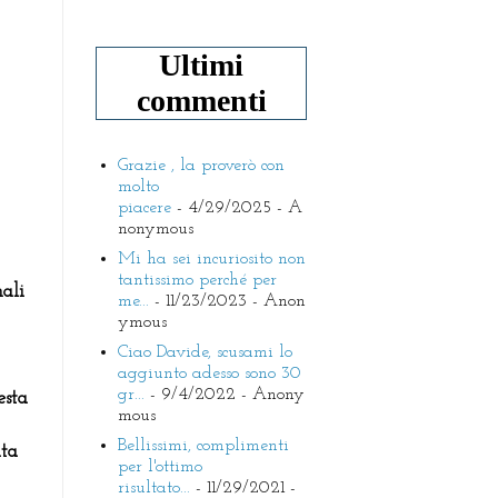
Ultimi
commenti
Grazie , la proverò con
molto
piacere
- 4/29/2025
- A
nonymous
Mi ha sei incuriosito non
tantissimo perché per
ali
me...
- 11/23/2023
- Anon
ymous
Ciao Davide, scusami lo
aggiunto adesso sono 30
gr...
- 9/4/2022
- Anony
esta
mous
Bellissimi, complimenti
ata
per l'ottimo
risultato...
- 11/29/2021
-