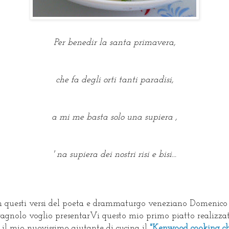
Per benedir la santa primavera,
che fa degli orti tanti paradisi,
a mi me basta solo una supiera ,
' na supiera dei nostri risi e bisi...
 questi versi del poeta e drammaturgo veneziano Domenico
agnolo voglio presentarVi questo mio primo piatto realizza
 il mio nuovissimo aiutante di cucina il
"Kenwood cooking ch