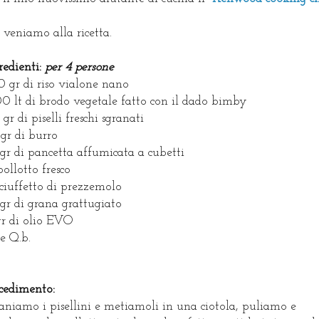
veniamo alla ricetta.
redienti:
per 4 persone
 gr di riso vialone nano
0 lt di brodo vegetale fatto con il dado bimby
 gr di piselli freschi sgranati
gr di burro
gr di pancetta affumicata a cubetti
ipollotto fresco
ciuffetto di prezzemolo
gr di grana grattugiato
gr di olio EVO
e Q.b.
cedimento:
aniamo i pisellini e metiamoli in una ciotola, puliamo e