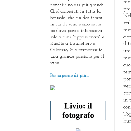
mon
nonchè uno dei più grandi
pre
Chef conosciuti in tutta la
Nel
Penisola, che sin dai tempi
sca
in cui di vino e cibo se ne
mes
parlava poco e interessava
cio
solo alcuni "appassionati" è
riuscito a trasmettere a
il 
Calogero, Suo primogenito
uni
una grande passione per il
mes
vino.
cuo
tem
Per saperne di più...
por
ver
Por
in 
Livio: il
con
fotografo
Tog
bur