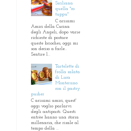
Siciliana
quella "co
tuppu"
C arissimi
Amici della Cucina
degli Angeli, dopo varie
richieste di postare
queste brioches, oggi mi
son deciso a farle...
Sentire l...
Tartelette di
frolla salata
di Luca
Montersino
con il pastry
pusher
C arissimi amici, quest'
oggi voglio parlarvi
degli antipasti. Questi
entrèe hanno una storia
millenaria, che risale al
tempo della ...