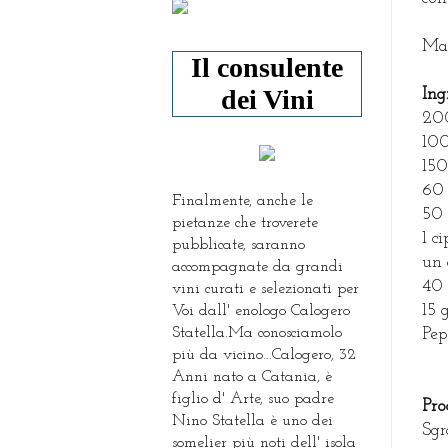
Ma 
Il consulente
dei Vini
Ing
200
100
150
60 
Finalmente, anche le
50 
pietanze che troverete
1 c
pubblicate, saranno
un 
accompagnate da grandi
40 
vini curati e selezionati per
15 
Voi dall' enologo Calogero
Statella.Ma conosciamolo
Pep
più da vicino...Calogero, 32
Anni nato a Catania, è
figlio d' Arte, suo padre
Pro
Nino Statella è uno dei
Sgr
somelier più noti dell' isola