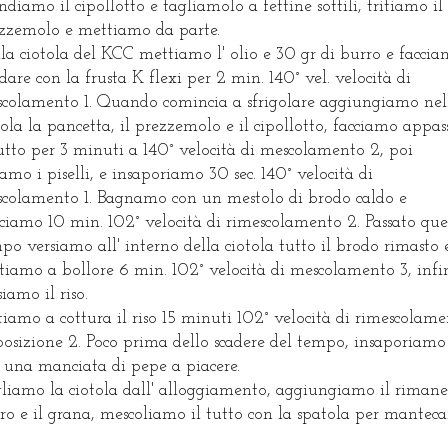
diamo il cipollotto e tagliamolo a fettine sottili, tritiamo il
zzemolo e mettiamo da parte.
la ciotola del KCC mettiamo l' olio e 30 gr di burro e facci
ldare con la frusta K flexi per 2 min. 140° vel. velocità di
colamento 1. Quando comincia a sfrigolare aggiungiamo nel
tola la pancetta, il prezzemolo e il cipollotto, facciamo appas
tutto per 3 minuti a 140° velocità di mescolamento 2, poi
amo i piselli, e insaporiamo 30 sec. 140° velocità di
colamento 1. Bagnamo con un mestolo di brodo caldo e
ciamo 10 min. 102° velocità di rimescolamento 2. Passato que
po versiamo all' interno della ciotola tutto il brodo rimasto 
tiamo a bollore 6 min. 102° velocità di mescolamento 3, infi
siamo il riso.
tiamo a cottura il riso 15 minuti 102° velocità di rimescolam
posizione 2. Poco prima dello scadere del tempo, insaporiamo
 una manciata di pepe a piacere.
liamo la ciotola dall' alloggiamento, aggiungiamo il riman
ro e il grana, mescoliamo il tutto con la spatola per manteca