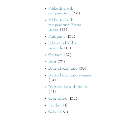
Abbattitore di
temperatura
(218)
Abbattitore di
temperatura Fresco
Irinox
(35)
Antipasti
(102)
Bibite Cocktail e
bevande
(10)
Contorni
(37)
Dolci
(171)
Dolci al cucchiaio
(30)
Dolci al cucchiaio e creme
(34)
Dolci con base di frolla
(45)
dolci soffici
(102)
Frullati
(1)
Gelati
(26)