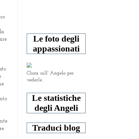
amo
la
Le foto degli
sire
appassionati
sto
Clicca sull' Angelo per
e
vederle...
ne
Le statistiche
ento
degli Angeli
ente
Traduci blog
re.