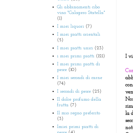
Gli abbinamenti cibo
vino "Calogero Statella"
(1)
I miei liquori
(7)
I miei piatti orientali
(5)
I miei piatti unici
(23)
i miei primi piatti
(121)
I v
I miei primi piatti di
pesce
(10)
Con
I miei secondi di carne
abb
(74)
con
I secondi di pesce
(25)
ven
Non
Il dolce profumo della
frutta
(7)
rim
Il mio regno preferito
la 
(3)
sec
Imiei primi piatti di
not
pesce
(4)