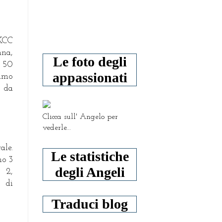
 KCC
nna,
Le foto degli
e 50
appassionati
iamo
a da
Clicca sull' Angelo per
vederle...
ale.
Le statistiche
mo 3
degli Angeli
 2,
. di
Traduci blog