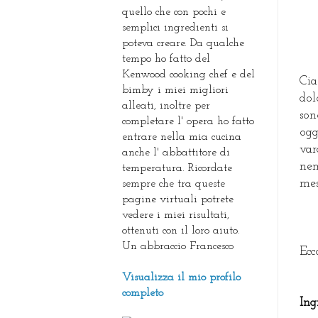
quello che con pochi e
semplici ingredienti si
poteva creare. Da qualche
tempo ho fatto del
Kenwood cooking chef e del
Cia
bimby i miei migliori
dol
alleati, inoltre per
son
completare l' opera ho fatto
ogg
entrare nella mia cucina
var
anche l' abbattitore di
nem
temperatura. Ricordate
mes
sempre che tra queste
pagine virtuali potrete
vedere i miei risultati,
ottenuti con il loro aiuto.
Un abbraccio Francesco
Ecc
Visualizza il mio profilo
completo
Ing