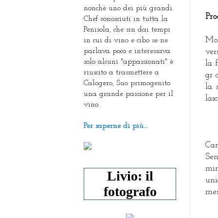
nonchè uno dei più grandi
Pro
Chef conosciuti in tutta la
Penisola, che sin dai tempi
Mon
in cui di vino e cibo se ne
parlava poco e interessava
ver
solo alcuni "appassionati" è
la 
riuscito a trasmettere a
gr 
Calogero, Suo primogenito
la 
una grande passione per il
las
vino.
Per saperne di più...
Cam
Sen
mi
Livio: il
uni
fotografo
mes