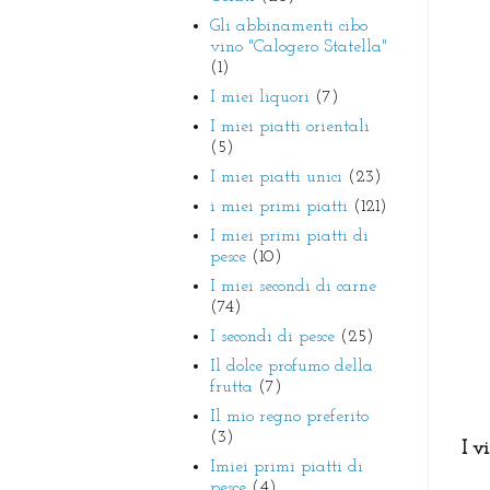
Gli abbinamenti cibo
vino "Calogero Statella"
(1)
I miei liquori
(7)
I miei piatti orientali
(5)
I miei piatti unici
(23)
i miei primi piatti
(121)
I miei primi piatti di
pesce
(10)
I miei secondi di carne
(74)
I secondi di pesce
(25)
Il dolce profumo della
frutta
(7)
Il mio regno preferito
(3)
I v
Imiei primi piatti di
pesce
(4)