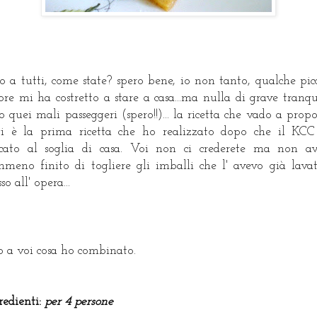
o a tutti, come state? spero bene, io non tanto, qualche pic
ore mi ha costretto a stare a casa...ma nulla di grave tranqui
o quei mali passeggeri (spero!!)... la ricetta che vado a prop
i è la prima ricetta che ho realizzato dopo che il KC
cato al soglia di casa. Voi non ci crederete ma non a
meno finito di togliere gli imballi che l' avevo già lava
so all' opera...
o a voi cosa ho combinato.
redienti:
per 4 persone