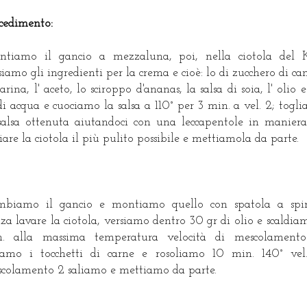
cedimento:
tiamo il gancio a mezzaluna, poi, nella ciotola del
siamo gli ingredienti per la crema e cioè: lo di zucchero di ca
farina, l' aceto, lo sciroppo d'ananas, la salsa di soia, l' olio 
di acqua e cuociamo la salsa a 110° per 3 min. a vel. 2; togl
salsa ottenuta aiutandoci con una leccapentole in manier
ciare la ciotola il più pulito possibile e mettiamola da parte.
biamo il gancio e montiamo quello con spatola a spir
za lavare la ciotola, versiamo dentro 30 gr di olio e scaldia
n. alla massima temperatura velocità di mescolamento
amo i tocchetti di carne e rosoliamo 10 min. 140° vel
colamento 2 saliamo e mettiamo da parte.