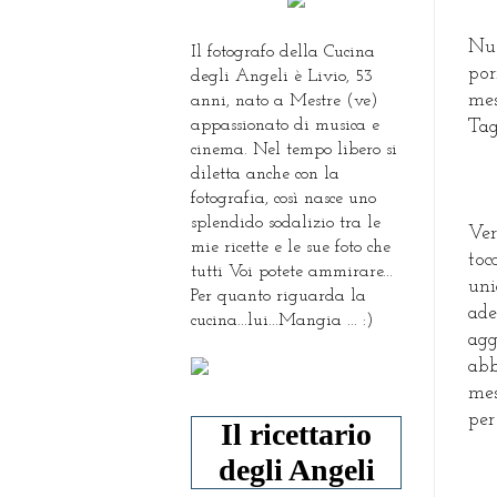
Nuo
Il fotografo della Cucina
por
degli Angeli è Livio, 53
mes
anni, nato a Mestre (ve)
appassionato di musica e
Tag
cinema. Nel tempo libero si
diletta anche con la
fotografia, così nasce uno
splendido sodalizio tra le
Ver
mie ricette e le sue foto che
toc
tutti Voi potete ammirare...
uni
Per quanto riguarda la
ade
cucina...lui...Mangia ... :)
ag
abb
mes
per
Il ricettario
degli Angeli