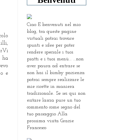
Ciao E benvenuti nel mio
blog, tra queste pagine
colo
virtuali potrai trovare
lli,
spunti e idee per poter
orVi
rendere speciale i tuoi
C ha
piatti e i tuoi menù... ...non
vevo
aver paura ad entrare se
non hai il bimby pazienza
to e
potrai sempre realizzare le
mie ricette in maniera
tradizionale.. Se sei qui non
esitare lascia pure un tuo
commento come segno del
tuo passaggio Alla
prossima visita Grazie
Francesco