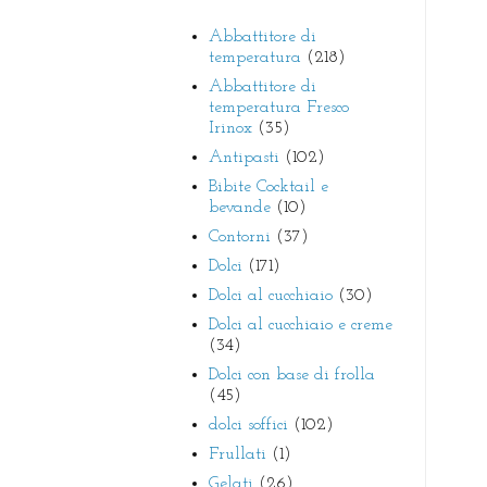
Abbattitore di
temperatura
(218)
Abbattitore di
temperatura Fresco
Irinox
(35)
Antipasti
(102)
Bibite Cocktail e
bevande
(10)
Contorni
(37)
Dolci
(171)
Dolci al cucchiaio
(30)
Dolci al cucchiaio e creme
(34)
Dolci con base di frolla
(45)
dolci soffici
(102)
Frullati
(1)
Gelati
(26)