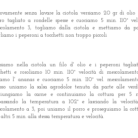
vamente senza lavare la ciotola versiamo 20 gr di olio 
ro tagliato a rondelle spesse e cuociamo 5 min. 110° vel
colamento 3, togliamo dalla ciotola e mettiamo da pa
liamo i peperoni a tocchetti non troppo piccoli
siamo nella ciotola un filo d' olio e i peperoni taglia
chetti e rosoliamo 10 min. 110° velocità di mescolament
amo l' ananas e cuociamo 5 min. 110° vel. mescolament
sso uniamo la salsa agrodolce tenuta da parte alle verd
giungiamo la carne e continuiamo la cottura per 5 m
assando la temperatura a 102° e lasciando la velocit
colamento a 3, poi uniamo il porro e proseguiamo la cot
 altri 5 min. alla stessa temperatura e velocità.