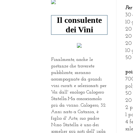
Per 
30 
Il consulente
10 
dei Vini
20 
20 
20 
10 
50 
Finalmente, anche le
pietanze che troverete
poi
pubblicate, saranno
700
accompagnate da grandi
vini curati e selezionati per
pol
Voi dall' enologo Calogero
50 
Statella.Ma conosciamolo
20 
più da vicino...Calogero, 32
2 p
Anni nato a Catania, è
1 p
figlio d' Arte, suo padre
4 f
Nino Statella è uno dei
sal
somelier più noti dell' isola