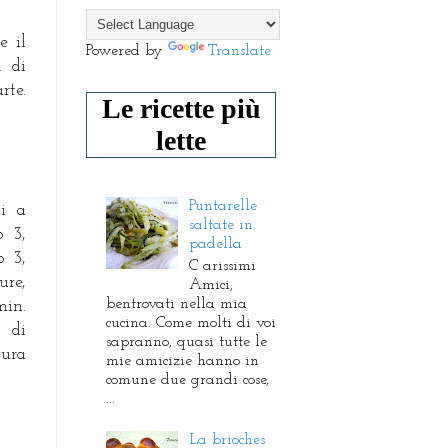
e il
Powered by
Translate
. di
rte.
Le ricette più
lette
Puntarelle
ti a
saltate in
o 3,
padella
o 3,
C arissimi
ure,
Amici,
bentrovati nella mia
in.
cucina. Come molti di voi
à di
sapranno, quasi tutte le
tura
mie amicizie hanno in
comune due grandi cose,
...
La brioches