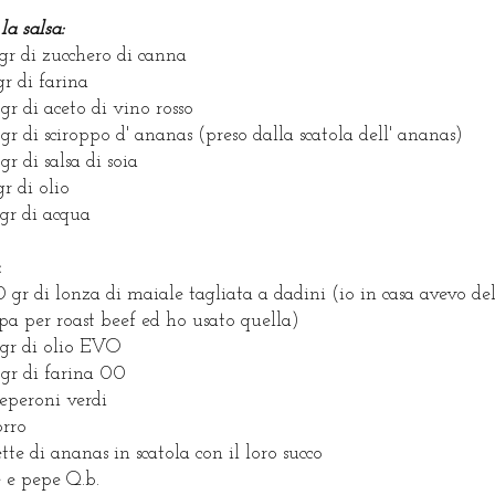
la salsa:
gr di zucchero di canna
gr di farina
gr di aceto di vino rosso
gr di sciroppo d' ananas (preso dalla scatola dell' ananas)
gr di salsa di soia
gr di olio
gr di acqua
:
 gr di lonza di maiale tagliata a dadini (io in casa avevo de
pa per roast beef ed ho usato quella)
gr di olio EVO
gr di farina 00
eperoni verdi
orro
ette di ananas in scatola con il loro succo
e e pepe Q.b.