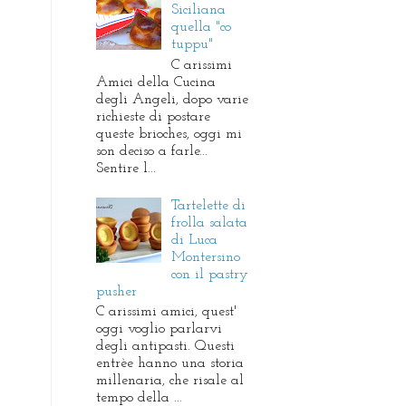
Siciliana
quella "co
tuppu"
C arissimi
Amici della Cucina
degli Angeli, dopo varie
richieste di postare
queste brioches, oggi mi
son deciso a farle...
Sentire l...
Tartelette di
frolla salata
di Luca
Montersino
con il pastry
pusher
C arissimi amici, quest'
oggi voglio parlarvi
degli antipasti. Questi
entrèe hanno una storia
millenaria, che risale al
tempo della ...