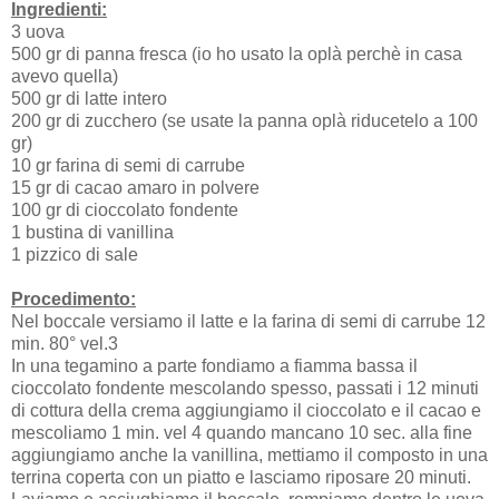
Ingredienti:
3 uova
500 gr di panna fresca (io ho usato la oplà perchè in casa
avevo quella)
500 gr di latte intero
200 gr di zucchero (se usate la panna oplà riducetelo a 100
gr)
10 gr farina di semi di carrube
15 gr di cacao amaro in polvere
100 gr di cioccolato fondente
1 bustina di vanillina
1 pizzico di sale
Procedimento:
Nel boccale versiamo il latte e la farina di semi di carrube 12
min. 80° vel.3
In una tegamino a parte fondiamo a fiamma bassa il
cioccolato fondente mescolando spesso, passati i 12 minuti
di cottura della crema aggiungiamo il cioccolato e il cacao e
mescoliamo 1 min. vel 4 quando mancano 10 sec. alla fine
aggiungiamo anche la vanillina, mettiamo il composto in una
terrina coperta con un piatto e lasciamo riposare 20 minuti.