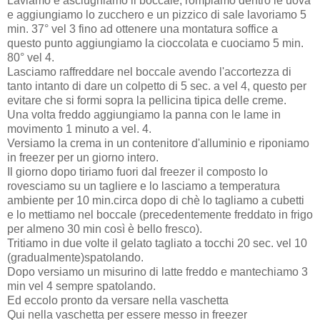
Laviamo e asciughiamo il boccale, rompiamo dentro le uova
e aggiungiamo lo zucchero e un pizzico di sale lavoriamo 5
min. 37° vel 3 fino ad ottenere una montatura soffice a
questo punto aggiungiamo la cioccolata e cuociamo 5 min.
80° vel 4.
Lasciamo raffreddare nel boccale avendo l'accortezza di
tanto intanto di dare un colpetto di 5 sec. a vel 4, questo per
evitare che si formi sopra la pellicina tipica delle creme.
Una volta freddo aggiungiamo la panna con le lame in
movimento 1 minuto a vel. 4.
Versiamo la crema in un contenitore d'alluminio e riponiamo
in freezer per un giorno intero.
Il giorno dopo tiriamo fuori dal freezer il composto lo
rovesciamo su un tagliere e lo lasciamo a temperatura
ambiente per 10 min.circa dopo di chè lo tagliamo a cubetti
e lo mettiamo nel boccale (precedentemente freddato in frigo
per almeno 30 min così è bello fresco).
Tritiamo in due volte il gelato tagliato a tocchi 20 sec. vel 10
(gradualmente)spatolando.
Dopo versiamo un misurino di latte freddo e mantechiamo 3
min vel 4 sempre spatolando.
Ed eccolo pronto da versare nella vaschetta
Qui nella vaschetta per essere messo in freezer