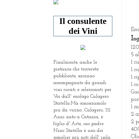
Il consulente
dei Vini
Ecc
I
ng
120
5 al
1 c
Finalmente, anche le
pietanze che troverete
1 c
pubblicate, saranno
1 c
accompagnate da grandi
1 c
vini curati e selezionati per
Gua
Voi dall' enologo Calogero
pom
Statella.Ma conosciamolo
1 m
più da vicino...Calogero, 32
2 c
Anni nato a Catania, è
2 p
figlio d' Arte, suo padre
400
Nino Statella è uno dei
Ol
somelier più noti dell' isola