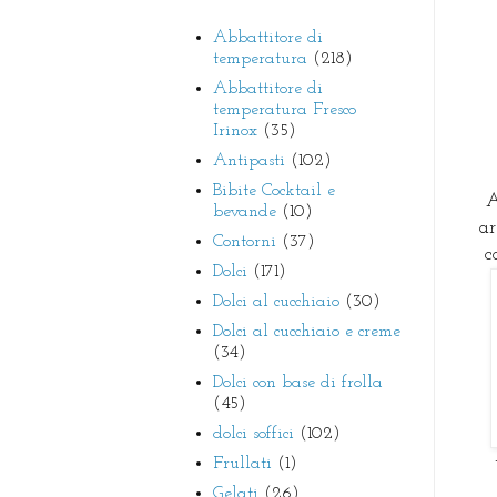
Abbattitore di
temperatura
(218)
Abbattitore di
temperatura Fresco
Irinox
(35)
Antipasti
(102)
Bibite Cocktail e
A
bevande
(10)
ar
Contorni
(37)
c
Dolci
(171)
Dolci al cucchiaio
(30)
Dolci al cucchiaio e creme
(34)
Dolci con base di frolla
(45)
dolci soffici
(102)
Frullati
(1)
Gelati
(26)