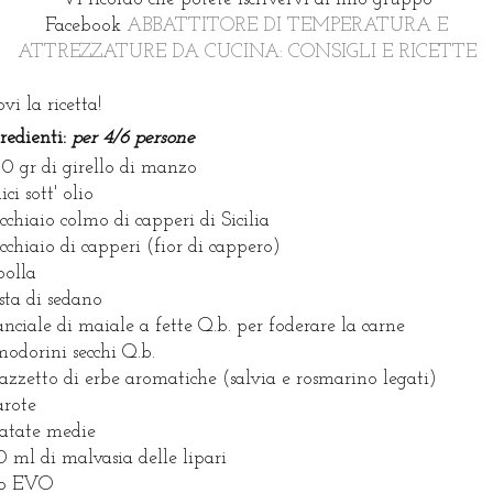
Facebook
ABBATTITORE DI TEMPERATURA E
ATTREZZATURE DA CUCINA: CONSIGLI E RICETTE
ovi la ricetta!
redienti:
per 4/6 persone
0 gr di girello di manzo
ici sott' olio
ucchiaio colmo di capperi di Sicilia
ucchiaio di capperi (fior di cappero)
ipolla
osta di sedano
nciale di maiale a fette Q.b. per foderare la carne
odorini secchi Q.b.
azzetto di erbe aromatiche (salvia e rosmarino legati)
arote
atate medie
 ml di malvasia delle lipari
io EVO