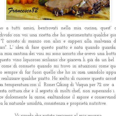
ao a tutti amici, bentrovati nella mia cucina, quest' 
divido con voi una ricetta che ho sperimentato qualche gi
 "l' arrosto di manzo con alici e capperi alla malvasia d
ari". L' idea di fare questo piatto è nata quando guard
la mia cantina dei vini mi sono accorto che avevo una botti
questo vino liquoroso siciliano che giaceva li già da un bel 
ì come di consueto quando mi trovo in situazioni come qu
co sempre di far fuori quello che ho in casa usandolo app
 realizzare qualche piatto. Ho scelto di cuocere questo arros
sa temperatura con il Roner Qking di Vaqua per 72 ore a 
sta cottura che è il segreto di molti chef, non superando i
ce dolcemente la carne, esaltandone il sapore e conservan
ta la naturale umidità, consistenza e proprietà nutritive.
Vi ricordo che potete iscrivervi al mio gruppo