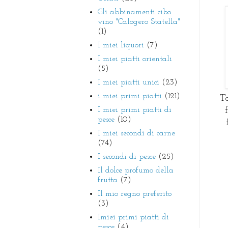
Gli abbinamenti cibo
vino "Calogero Statella"
(1)
I miei liquori
(7)
I miei piatti orientali
(5)
I miei piatti unici
(23)
i miei primi piatti
(121)
To
I miei primi piatti di
pesce
(10)
I miei secondi di carne
(74)
I secondi di pesce
(25)
Il dolce profumo della
frutta
(7)
Il mio regno preferito
(3)
Imiei primi piatti di
pesce
(4)