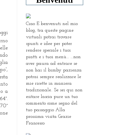
Ciao E benvenuti nel mio
blog, tra queste pagine
oggi
virtuali potrai trovare
orno
spunti e idee per poter
elle
rendere speciale i tuoi
ando
piatti e i tuoi menù... ...non
glia
aver paura ad entrare se
po',
non hai il bimby pazienza
potrai sempre realizzare le
esta
mie ricette in maniera
unto
tradizionale.. Se sei qui non
to a
esitare lascia pure un tuo
64°.
commento come segno del
 70°
tuo passaggio Alla
done
prossima visita Grazie
Francesco