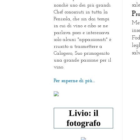
sal
nonchè uno dei più grandi
Chef conosciuti in tutta la
P
r
Penisola, che sin dai tempi
Met
in cui di vino e cibo se ne
ins
parlava poco e interessava
Fod
solo alcuni "appassionati" è
leg
riuscito a trasmettere a
sal
Calogero, Suo primogenito
una grande passione per il
vino.
Per saperne di più...
Livio: il
fotografo