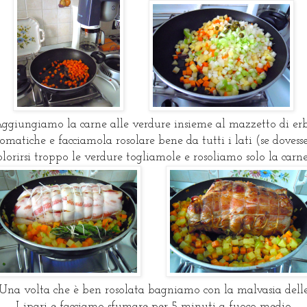
ggiungiamo la carne alle verdure insieme al mazzetto di er
omatiche e facciamola rosolare bene da tutti i lati (se dovess
olorirsi troppo le verdure togliamole e rosoliamo solo la carne
Una volta che è ben rosolata bagniamo con la malvasia dell
Lipari e facciamo sfumare per 5 minuti a fuoco medio