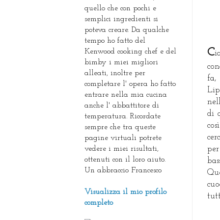
quello che con pochi e
semplici ingredienti si
poteva creare. Da qualche
tempo ho fatto del
C
Kenwood cooking chef e del
i
bimby i miei migliori
con
alleati, inoltre per
fa,
completare l' opera ho fatto
Lip
entrare nella mia cucina
nel
anche l' abbattitore di
di 
temperatura. Ricordate
cos
sempre che tra queste
cer
pagine virtuali potrete
vedere i miei risultati,
per
ottenuti con il loro aiuto.
bas
Un abbraccio Francesco
Que
cuo
Visualizza il mio profilo
tut
completo