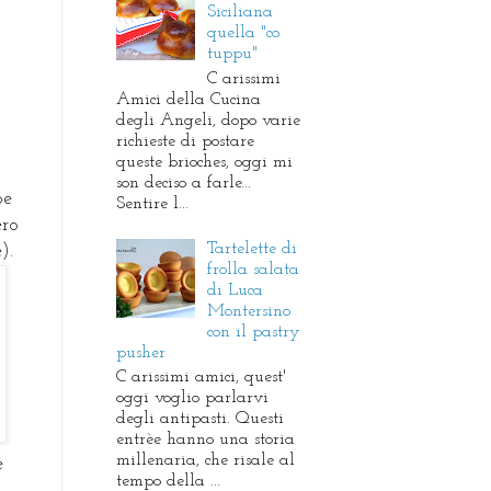
Siciliana
quella "co
tuppu"
C arissimi
Amici della Cucina
degli Angeli, dopo varie
richieste di postare
queste brioches, oggi mi
son deciso a farle...
be
Sentire l...
ero
Tartelette di
).
frolla salata
di Luca
Montersino
con il pastry
pusher
C arissimi amici, quest'
oggi voglio parlarvi
degli antipasti. Questi
entrèe hanno una storia
millenaria, che risale al
e
tempo della ...