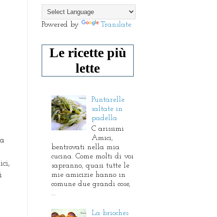
Powered by
Translate
Le ricette più
lette
Puntarelle
saltate in
padella
C arissimi
Amici,
 a
bentrovati nella mia
cucina. Come molti di voi
ci,
sapranno, quasi tutte le
mie amicizie hanno in
i
comune due grandi cose,
...
La brioches