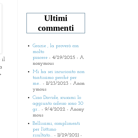
Ultimi
commenti
Grazie , la proverò con
molto
piacere
- 4/29/2025
- A
 il
nonymous
a
Mi ha sei incuriosito non
>
tantissimo perché per
me...
- 11/23/2023
- Anon
ymous
Ciao Davide, scusami lo
aggiunto adesso sono 30
gr...
- 9/4/2022
- Anony
mous
Bellissimi, complimenti
per l'ottimo
risultato...
- 11/29/2021
-