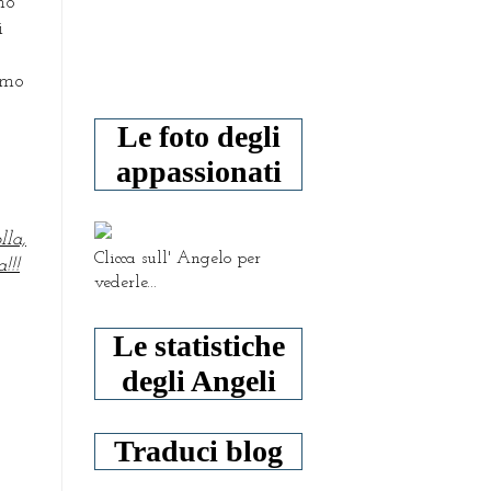
no
i
iamo
Le foto degli
appassionati
lla,
Clicca sull' Angelo per
!!!
vederle...
Le statistiche
degli Angeli
Traduci blog