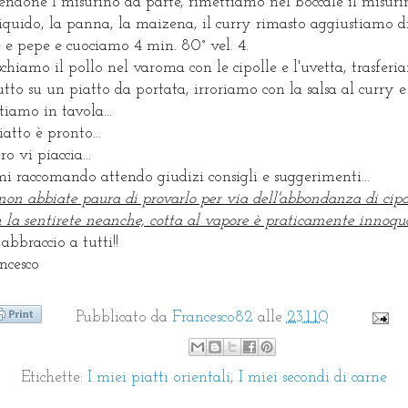
endone 1 misurino da parte, rimettiamo nel boccale il misuri
liquido, la panna, la maizena, il curry rimasto aggiustiamo d
e e pepe e cuociamo 4 min. 80° vel. 4.
chiamo il pollo nel varoma con le cipolle e l'uvetta, trasfer
tutto su un piatto da portata, irroriamo con la salsa al curry e
tiamo in tavola...
piatto è pronto...
ro vi piaccia...
 mi raccomando attendo giudizi consigli e suggerimenti...
 non abbiate paura di provarlo per via dell'abbondanza di cipo
 la sentirete neanche, cotta al vapore è praticamente innoqua
abbraccio a tutti!!
ncesco
Pubblicato da
Francesco82
alle
23.1.10
Etichette:
I miei piatti orientali
,
I miei secondi di carne