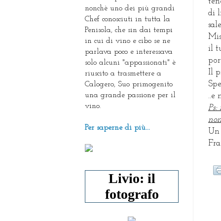
ten
nonchè uno dei più grandi
di 
Chef conosciuti in tutta la
sal
Penisola, che sin dai tempi
Mis
in cui di vino e cibo se ne
il 
parlava poco e interessava
por
solo alcuni "appassionati" è
Il 
riuscito a trasmettere a
Spe
Calogero, Suo primogenito
una grande passione per il
..e
vino.
Ps:
non
Per saperne di più...
Un 
Fra
Livio: il
fotografo