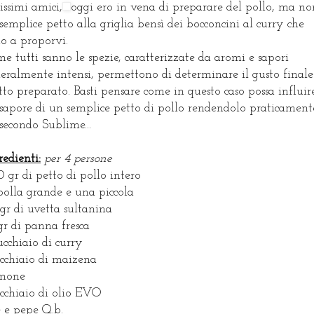
issimi amici,
oggi ero in vena di preparare del pollo, ma no
semplice petto alla griglia bensì dei bocconcini al curry che
o a proporvi.
e tutti sanno le spezie, caratterizzate da aromi e sapori
eralmente intensi, permettono di determinare il gusto finale
tto preparato. Basti pensare come in questo caso possa influir
 sapore di un semplice petto di pollo rendendolo praticament
secondo Sublime...
redienti:
per 4 persone
 gr di petto di pollo intero
ipolla grande e una piccola
gr di uvetta sultanina
gr di panna fresca
ucchiaio di curry
ucchiaio di maizena
imone
ucchiaio di olio EVO
e e pepe Q.b.