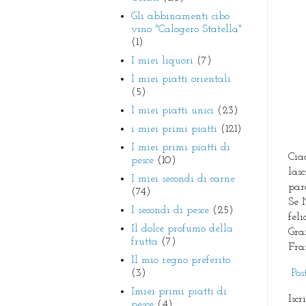
Gli abbinamenti cibo
vino "Calogero Statella"
(1)
I miei liquori
(7)
I miei piatti orientali
(5)
I miei piatti unici
(23)
i miei primi piatti
(121)
I miei primi piatti di
Ciao
pesce
(10)
las
I miei secondi di carne
para
(74)
Se 
I secondi di pesce
(25)
fel
Il dolce profumo della
Gra
frutta
(7)
Fra
Il mio regno preferito
(3)
Pos
Imiei primi piatti di
Iscr
pesce
(4)