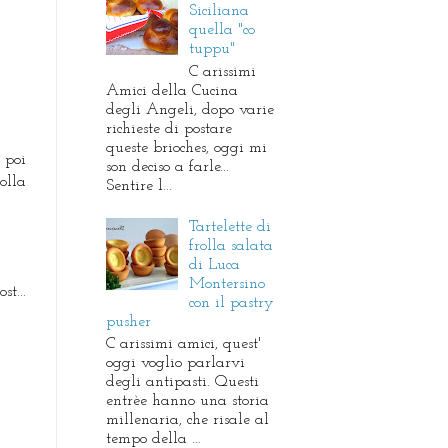
Siciliana
quella "co
tuppu"
C arissimi
Amici della Cucina
degli Angeli, dopo varie
richieste di postare
queste brioches, oggi mi
 poi
son deciso a farle...
olla
Sentire l...
Tartelette di
frolla salata
di Luca
Montersino
t...
con il pastry
pusher
C arissimi amici, quest'
oggi voglio parlarvi
degli antipasti. Questi
entrèe hanno una storia
millenaria, che risale al
tempo della ...