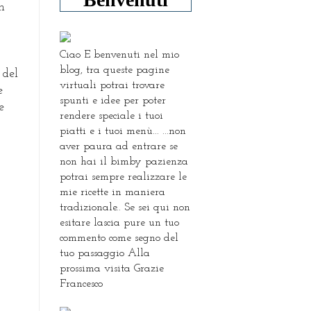
n
Ciao E benvenuti nel mio
blog, tra queste pagine
 del
virtuali potrai trovare
e
spunti e idee per poter
e
rendere speciale i tuoi
piatti e i tuoi menù... ...non
aver paura ad entrare se
non hai il bimby pazienza
potrai sempre realizzare le
mie ricette in maniera
tradizionale.. Se sei qui non
esitare lascia pure un tuo
commento come segno del
tuo passaggio Alla
prossima visita Grazie
Francesco