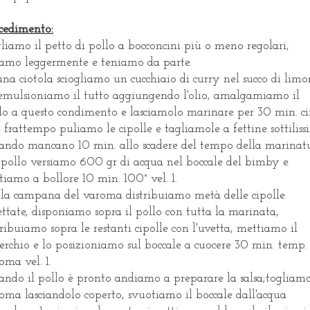
cedimento:
liamo il petto di pollo a bocconcini più o meno regolari,
iamo leggermente e teniamo da parte.
una ciotola sciogliamo un cucchiaio di curry nel succo di lim
emulsioniamo il tutto aggiungendo l'olio, amalgamiamo il
lo a questo condimento e lasciamolo marinare per 30 min. cir
 frattempo puliamo le cipolle e tagliamole a fettine sottiliss
ndo mancano 10 min. allo scadere del tempo della marinat
 pollo versiamo 600 gr di acqua nel boccale del bimby e
tiamo a bollore 10 min. 100° vel. 1.
la campana del varoma distribuiamo metà delle cipolle
ettate, disponiamo sopra il pollo con tutta la marinata,
tribuiamo sopra le restanti cipolle con l'uvetta, mettiamo il
erchio e lo posizioniamo sul boccale a cuocere 30 min. temp.
oma vel. 1.
ndo il pollo è pronto andiamo a preparare la salsa;togliamo
oma lasciandolo coperto, svuotiamo il boccale dall'acqua