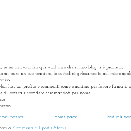
, se sei arrivato fin qui vuol dire che il mio blog ti è piaciuto,
ciami pure un tuo pensiero, lo custodirò gelosamente nel mio angol
diso...
Non hai un profilo e commenti come anonimo per favore firmati, s
ice di poterti rispondere chiamandoti per nome!
zie
ncesco
t più recente
Home page
Post più vec
iviti a:
Commenti sul post (Atom)