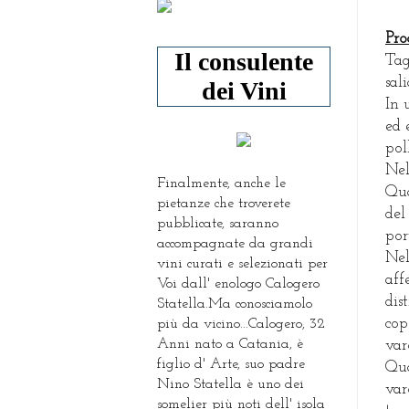
Pro
Il consulente
Tag
sal
dei Vini
In 
ed 
pol
Nel
Finalmente, anche le
Qua
pietanze che troverete
del
pubblicate, saranno
por
accompagnate da grandi
Nel
vini curati e selezionati per
aff
Voi dall' enologo Calogero
dis
Statella.Ma conosciamolo
cop
più da vicino...Calogero, 32
Anni nato a Catania, è
var
figlio d' Arte, suo padre
Qua
Nino Statella è uno dei
var
somelier più noti dell' isola