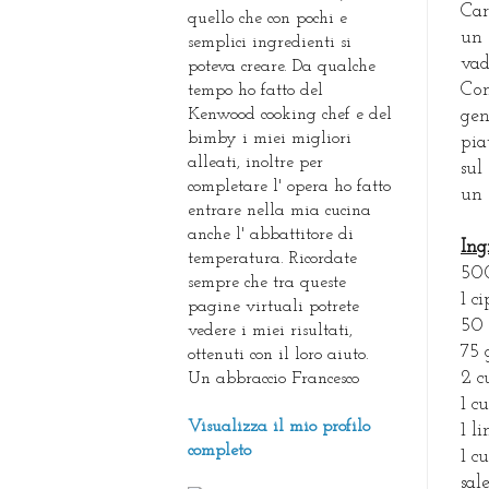
Car
quello che con pochi e
un 
semplici ingredienti si
vad
poteva creare. Da qualche
Com
tempo ho fatto del
Kenwood cooking chef e del
gen
bimby i miei migliori
pia
alleati, inoltre per
sul
completare l' opera ho fatto
un 
entrare nella mia cucina
anche l' abbattitore di
Ing
temperatura. Ricordate
500
sempre che tra queste
1 c
pagine virtuali potrete
50 
vedere i miei risultati,
75 
ottenuti con il loro aiuto.
2 c
Un abbraccio Francesco
1 c
Visualizza il mio profilo
1 l
completo
1 c
sal