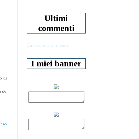
Ultimi
commenti
Caricamento in corso...
I miei banner
o di
arò
chio