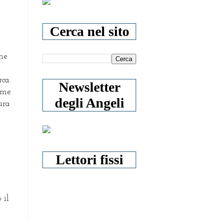
Cerca nel sito
one
ca.
Newsletter
ime.
degli Angeli
ura
Lettori fissi
 il