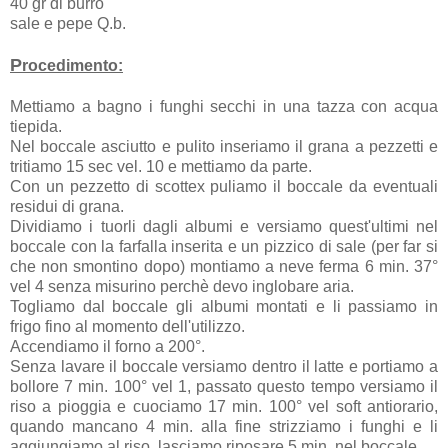
40 gr di burro
sale e pepe Q.b.
P
rocedimento:
Mettiamo a bagno i funghi secchi in una tazza con acqua
tiepida.
Nel boccale asciutto e pulito inseriamo il grana a pezzetti e
tritiamo 15 sec vel. 10 e mettiamo da parte.
Con un pezzetto di scottex puliamo il boccale da eventuali
residui di grana.
Dividiamo i tuorli dagli albumi e versiamo quest'ultimi nel
boccale con la farfalla inserita e un pizzico di sale (per far si
che non smontino dopo) montiamo a neve ferma 6 min. 37°
vel 4 senza misurino perchè devo inglobare aria.
Togliamo dal boccale gli albumi montati e li passiamo in
frigo fino al momento dell'utilizzo.
Accendiamo il forno a 200°.
Senza lavare il boccale versiamo dentro il latte e portiamo a
bollore 7 min. 100° vel 1, passato questo tempo versiamo il
riso a pioggia e cuociamo 17 min. 100° vel soft antiorario,
quando mancano 4 min. alla fine strizziamo i funghi e li
aggiungiamo al riso, lasciamo riposare 5 min. nel boccale.