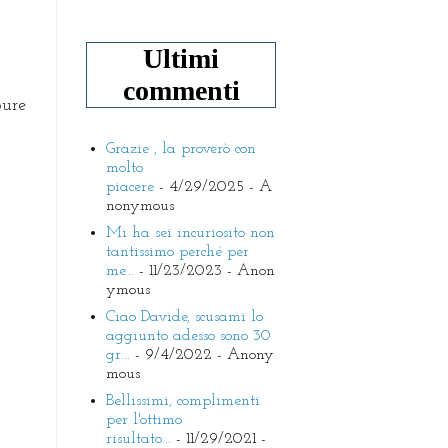
Ultimi
commenti
pure
Grazie , la proverò con
molto
piacere
- 4/29/2025
- A
nonymous
Mi ha sei incuriosito non
tantissimo perché per
me...
- 11/23/2023
- Anon
ymous
Ciao Davide, scusami lo
aggiunto adesso sono 30
gr...
- 9/4/2022
- Anony
mous
Bellissimi, complimenti
per l'ottimo
risultato...
- 11/29/2021
-