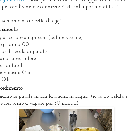
, per condividere e conoscere ricette alla portata di tutti!
veniamo alla ricetta di oggi!
redienti:
g di patate da gnocchi (patate vecchie)
 gr farina 00
 gr di fecola di patate
gr di uova intere
gr di tuorli
e moscata Q.b.
e Q.b.
ocedimento
siamo le patate in con la buccia in acqua (io le ho pelate e
te nel forno a vapore per 30 minuti)