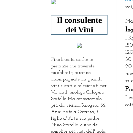
voi
Il consulente
Ma 
dei Vini
I
ng
1 K
150
120
50 
Finalmente, anche le
pietanze che troverete
20 
pubblicate, saranno
noc
accompagnate da grandi
sal
vini curati e selezionati per
P
r
Voi dall' enologo Calogero
Les
Statella.Ma conosciamolo
cot
più da vicino...Calogero, 32
Anni nato a Catania, è
figlio d' Arte, suo padre
Nino Statella è uno dei
somelier più noti dell' isola