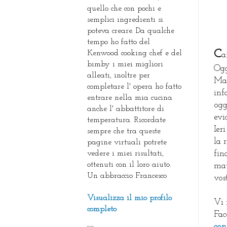
quello che con pochi e
semplici ingredienti si
poteva creare. Da qualche
tempo ho fatto del
C
Kenwood cooking chef e del
a
bimby i miei migliori
Ogg
alleati, inoltre per
Mar
completare l' opera ho fatto
inf
entrare nella mia cucina
ogg
anche l' abbattitore di
evi
temperatura. Ricordate
Ier
sempre che tra queste
la 
pagine virtuali potrete
vedere i miei risultati,
fin
ottenuti con il loro aiuto.
mat
Un abbraccio Francesco
vos
Visualizza il mio profilo
Vi 
completo
Fa
con