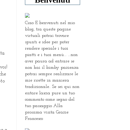
Ciao E benvenuti nel mio
blog, tra queste pagine
virtuali potrai trovare
spunti e idee per poter
rendere speciale i tuoi
ita
piatti e i tuoi menù... ...non
aver paura ad entrare se
voi!
non hai il bimby pazienza
potrai sempre realizzare le
che
mie ricette in maniera
oto
tradizionale.. Se sei qui non
esitare lascia pure un tuo
commento come segno del
tuo passaggio Alla
prossima visita Grazie
Francesco
me e