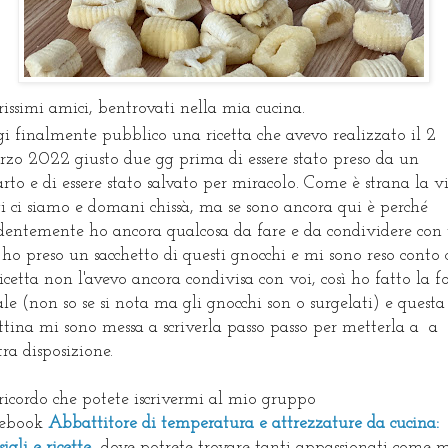
rissimi amici, bentrovati nella mia cucina.
i finalmente pubblico una ricetta che avevo realizzato il 2
zo 2022 giusto due gg prima di essere stato preso da un
arto e di essere stato salvato per miracolo. Come è strana la v
i ci siamo e domani chissà, ma se sono ancora qui è perché
dentemente ho ancora qualcosa da fare e da condividere con 
i ho preso un sacchetto di questi gnocchi e mi sono reso conto 
ricetta non l'avevo ancora condivisa con voi, così ho fatto la f
ale (non so se si nota ma gli gnocchi son o surgelati) e questa
tina mi sono messa a scriverla passo passo per metterla a a
tra disposizione.
ricordo che potete iscrivermi al mio gruppo
cebook
Abbattitore di temperatura e attrezzature da cucina:
sigli e ricette
dove potrete trovare tanti appassionati come 