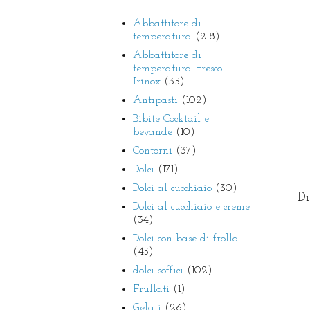
Abbattitore di
temperatura
(218)
Abbattitore di
temperatura Fresco
Irinox
(35)
Antipasti
(102)
Bibite Cocktail e
bevande
(10)
Contorni
(37)
Dolci
(171)
Dolci al cucchiaio
(30)
Di
Dolci al cucchiaio e creme
(34)
Dolci con base di frolla
(45)
dolci soffici
(102)
Frullati
(1)
Gelati
(26)