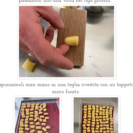
passiamoli uno alla volta nel riga gnocchi.
sponiamoli man mano su una teglia rivestita con un tappet
micro forato.