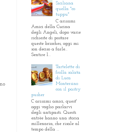
Siciliana
quella "co
tuppu"
C arissimi
Amici della Cucina
degli Angeli, dopo varie
richieste di postare
queste brioches, oggi mi
son deciso a farle...
Sentire l...
Tartelette di
frolla salata
di Luca
Montersino
ino
con il pastry
pusher
C arissimi amici, quest'
oggi voglio parlarvi
degli antipasti. Questi
entrèe hanno una storia
millenaria, che risale al
tempo della ...