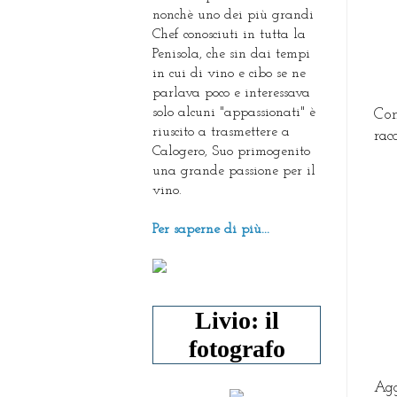
nonchè uno dei più grandi
Chef conosciuti in tutta la
Penisola, che sin dai tempi
in cui di vino e cibo se ne
parlava poco e interessava
solo alcuni "appassionati" è
Con
riuscito a trasmettere a
rac
Calogero, Suo primogenito
una grande passione per il
vino.
Per saperne di più...
Livio: il
fotografo
Agg