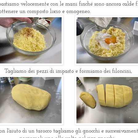
astiamo velocemente con le mani finché sono ancora calde f
ottenere un composto liscio e omogeneo.
Tagliamo dei pezzi di impasto e formiamo dei filoncini,
on l'aiuto di un tarocco tagliamo gli gnocchi e successivamen