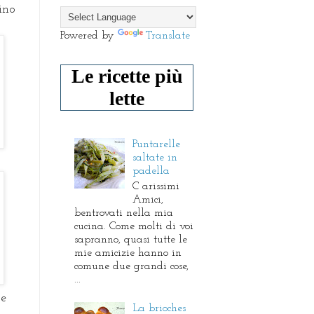
ino
Powered by
Translate
Le ricette più
lette
Puntarelle
saltate in
padella
C arissimi
Amici,
bentrovati nella mia
cucina. Come molti di voi
sapranno, quasi tutte le
mie amicizie hanno in
comune due grandi cose,
...
te
La brioches