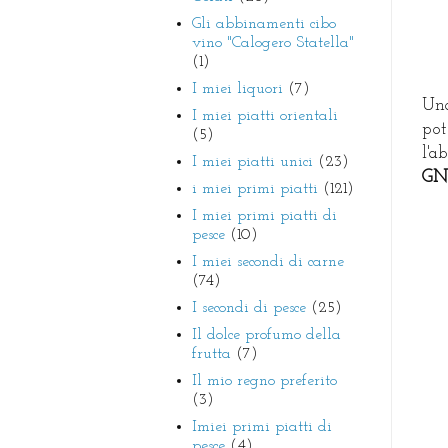
Gli abbinamenti cibo
vino "Calogero Statella"
(1)
I miei liquori
(7)
Una
I miei piatti orientali
pot
(5)
l'a
I miei piatti unici
(23)
GN
i miei primi piatti
(121)
I miei primi piatti di
pesce
(10)
I miei secondi di carne
(74)
I secondi di pesce
(25)
Il dolce profumo della
frutta
(7)
Il mio regno preferito
(3)
Imiei primi piatti di
pesce
(4)