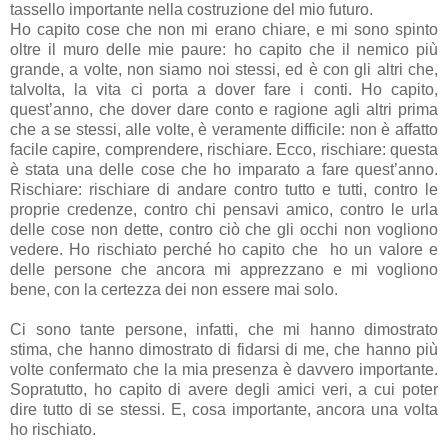
tassello importante nella costruzione del mio futuro.
Ho capito cose che non mi erano chiare, e mi sono spinto
oltre il muro delle mie paure: ho capito che il nemico più
grande, a volte, non siamo noi stessi, ed è con gli altri che,
talvolta, la vita ci porta a dover fare i conti. Ho capito,
quest’anno, che dover dare conto e ragione agli altri prima
che a se stessi, alle volte, è veramente difficile: non è affatto
facile capire, comprendere, rischiare. Ecco, rischiare: questa
è stata una delle cose che ho imparato a fare quest’anno.
Rischiare: rischiare di andare contro tutto e tutti, contro le
proprie credenze, contro chi pensavi amico, contro le urla
delle cose non dette, contro ciò che gli occhi non vogliono
vedere. Ho rischiato perché ho capito che ho un valore e
delle persone che ancora mi apprezzano e mi vogliono
bene, con la certezza dei non essere mai solo.
Ci sono tante persone, infatti, che mi hanno dimostrato
stima, che hanno dimostrato di fidarsi di me, che hanno più
volte confermato che la mia presenza è davvero importante.
Sopratutto, ho capito di avere degli amici veri, a cui poter
dire tutto di se stessi. E, cosa importante, ancora una volta
ho rischiato.