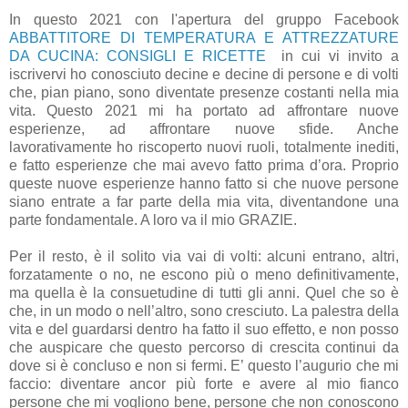
In questo 2021 con l'apertura del gruppo Facebook
ABBATTITORE DI TEMPERATURA E ATTREZZATURE
DA CUCINA: CONSIGLI E RICETTE
in cui vi invito a
iscrivervi ho conosciuto decine e decine di persone e di volti
che, pian piano, sono diventate presenze costanti nella mia
vita. Questo 2021 mi ha portato ad affrontare nuove
esperienze, ad affrontare nuove sfide. Anche
lavorativamente ho riscoperto nuovi ruoli, totalmente inediti,
e fatto esperienze che mai avevo fatto prima d’ora. Proprio
queste nuove esperienze hanno fatto si che nuove persone
siano entrate a far parte della mia vita, diventandone una
parte fondamentale. A loro va il mio GRAZIE.
Per il resto, è il solito via vai di volti: alcuni entrano, altri,
forzatamente o no, ne escono più o meno definitivamente,
ma quella è la consuetudine di tutti gli anni. Quel che so è
che, in un modo o nell’altro, sono cresciuto. La palestra della
vita e del guardarsi dentro ha fatto il suo effetto, e non posso
che auspicare che questo percorso di crescita continui da
dove si è concluso e non si fermi. E’ questo l’augurio che mi
faccio: diventare ancor più forte e avere al mio fianco
persone che mi vogliono bene, persone che non conoscono