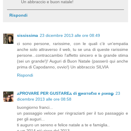
Un abbraccio e buon natale!
Rispondi
sississima
23 dicembre 2013 alle ore 08:49
ci sono persone, rarissime, con le quali c'è un'empatia
anche solo attraverso il web, tu se una di queste rarissime
persone...contraccambio l'affetto sincero e la grande stima
(sei un grande!)! Auguri di Buon Natale (passerò qui anche
prima di Capodanno, ovvio!) Un abbraccio SILVIA
Rispondi
ஃPROVARE PER GUSTAREஃ di ஜиαтαℓια e ριиαஓ
23
dicembre 2013 alle ore 08:58
buongiorno franci...
un passaggio veloce per ringraziarti per il tuo passaggio e
per gli auguri...
ti auguro un sereno e felice natale a te e famiglia..
e un 2014 più ricco del 2013 ..