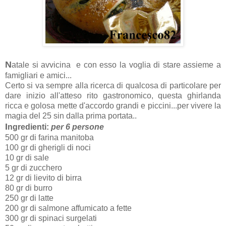
N
atale si avvicina e con esso la voglia di stare assieme a
famigliari e amici...
Certo si va sempre alla ricerca di qualcosa di particolare per
dare inizio all'atteso rito gastronomico, questa ghirlanda
ricca e golosa mette d'accordo grandi e piccini...per vivere la
magia del 25 sin dalla prima portata..
I
ngredienti:
per 6 persone
500 gr di farina manitoba
100 gr di gherigli di noci
10 gr di sale
5 gr di zucchero
12 gr di lievito di birra
80 gr di burro
250 gr di latte
200 gr di salmone affumicato a fette
300 gr di spinaci surgelati