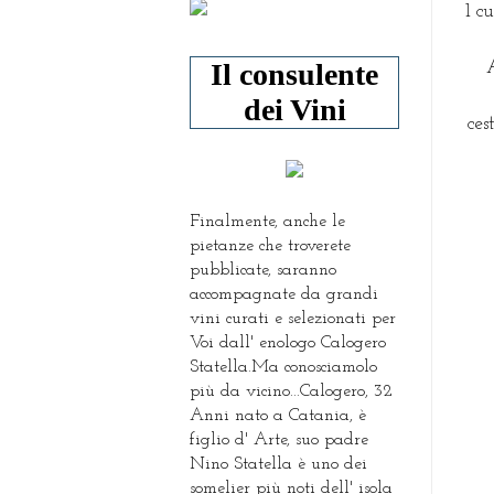
1 c
Il consulente
dei Vini
ces
Finalmente, anche le
pietanze che troverete
pubblicate, saranno
accompagnate da grandi
vini curati e selezionati per
Voi dall' enologo Calogero
Statella.Ma conosciamolo
più da vicino...Calogero, 32
Anni nato a Catania, è
figlio d' Arte, suo padre
Nino Statella è uno dei
somelier più noti dell' isola