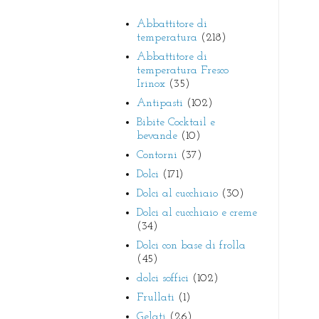
Abbattitore di
temperatura
(218)
Abbattitore di
temperatura Fresco
Irinox
(35)
Antipasti
(102)
Bibite Cocktail e
bevande
(10)
Contorni
(37)
Dolci
(171)
Dolci al cucchiaio
(30)
Dolci al cucchiaio e creme
(34)
Dolci con base di frolla
(45)
dolci soffici
(102)
Frullati
(1)
Gelati
(26)