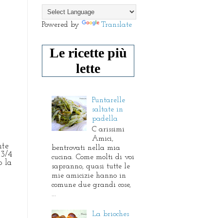
Powered by
Translate
Le ricette più
lette
Puntarelle
saltate in
padella
C arissimi
Amici,
nte
bentrovati nella mia
 3/4
cucina. Come molti di voi
o la
sapranno, quasi tutte le
mie amicizie hanno in
comune due grandi cose,
...
La brioches