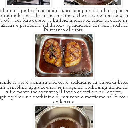
gliamo il petto d’anatra dal fuoco adagiamolo sulla teglia i
assiamolo nel Life a cuocere fino a che al cuore non raggi
i 60°, per fare questo vi basterà inserire la sonda al cuore in
tazione e premendo sul display vi indicherà che temperatura
l'alimento al cuore..
ando il petto d’anatra sarà cotto, scaldiamo la purea di brocc
 un pentolino aggiungendo se necessario pochissima acqua. In
altro pentolino versiamo il fondo di cottura dell'anatra,
ggiungiamo un cucchiaino di maizena e mettiamo sul fuoco 
addensare.