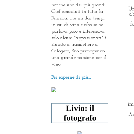
nonchè uno dei più grandi
Un
Chef conosciuti in tutta la
d’
Penisola, che sin dai tempi
f
in cui di vino e cibo se ne
parlava poco e interessava
solo alcuni "appassionati" è
riuscito a trasmettere a
Calogero, Suo primogenito
una grande passione per il
vino.
Per saperne di più...
im
Livio: il
Pr
fotografo