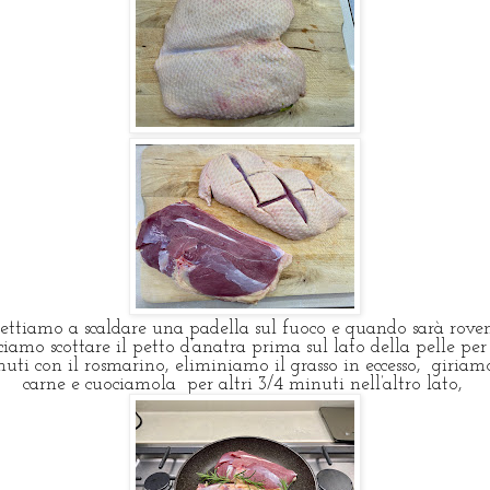
ttiamo a scaldare una padella sul fuoco e quando sarà rove
ciamo scottare il petto d’anatra prima sul lato della pelle per
uti con il rosmarino, eliminiamo il grasso in eccesso, giriam
carne e cuociamola per altri 3/4 minuti nell’altro lato,