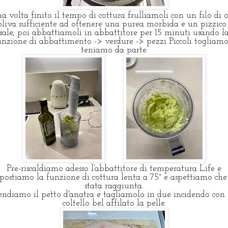
a volta finito il tempo di cottura
frulliamoli con un filo di o
oliva sufficiente ad ottenere una purea morbida e un pizzico
sale, poi abbattiamoli
in abbattitore per 15 minuti usando l
unzione di abbattimento -> verdure -> pezzi Piccoli togliamo
teniamo da parte.
Pre-riscaldiamo adesso l'abbattitore di temperatura Life e
postiamo la funzione di cottura lenta a 75° e aspettiamo che 
stata raggiunta.
endiamo il petto d'anatra e tagliamolo in due incidendo con
coltello bel affilato la pelle.