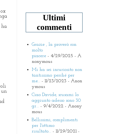
nox
Ultimi
unga
commenti
 ha
Grazie , la proverò con
molto
piacere
- 4/29/2025
- A
nonymous
Mi ha sei incuriosito non
tantissimo perché per
me...
- 11/23/2023
- Anon
oli
ymous
 un
Ciao Davide, scusami lo
aggiunto adesso sono 30
ad
gr...
- 9/4/2022
- Anony
mous
Bellissimi, complimenti
per l'ottimo
risultato...
- 11/29/2021
-