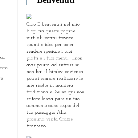
Ciao E benvenuti nel mio
blog, tra queste pagine
virtuali potrai trovare
spunti e idee per poter
rendere speciale i tuoi
ica
piatti e i tuoi menù... ...non
aver paura ad entrare se
anto
non hai il bimby pazienza
re
potrai sempre realizzare le
mie ricette in maniera
tradizionale.. Se sei qui non
esitare lascia pure un tuo
commento come segno del
tuo passaggio Alla
prossima visita Grazie
Francesco