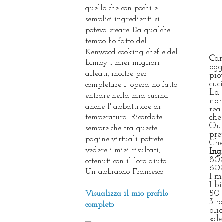
quello che con pochi e
semplici ingredienti si
poteva creare. Da qualche
tempo ho fatto del
Kenwood cooking chef e del
C
a
bimby i miei migliori
ogg
alleati, inoltre per
pio
cuc
completare l' opera ho fatto
La 
entrare nella mia cucina
non
anche l' abbattitore di
rea
temperatura. Ricordate
che
Que
sempre che tra queste
pre
pagine virtuali potrete
Che
vedere i miei risultati,
I
ng
800
ottenuti con il loro aiuto.
600
Un abbraccio Francesco
1 m
1 b
50 
Visualizza il mio profilo
3 r
completo
oli
sal