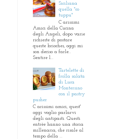
Siciliana
quella "co
tuppu"
C arissimi
Amici della Cucina
degli Angeli, dopo varie
richieste di postare
queste brioches, oggi mi
son deciso a farle...
Sentire l...
Tartelette di
frolla salata
di Luca
Montersino
con il pastry
pusher
C arissimi amici, quest'
oggi voglio parlarvi
degli antipasti. Questi
entrèe hanno una storia
millenaria, che risale al
tempo della ...