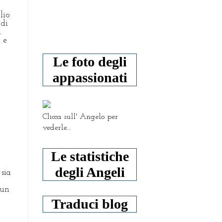
lio
 di
a
 e
Le foto degli
appassionati
Clicca sull' Angelo per
vederle...
Le statistiche
degli Angeli
sia
 un
Traduci blog