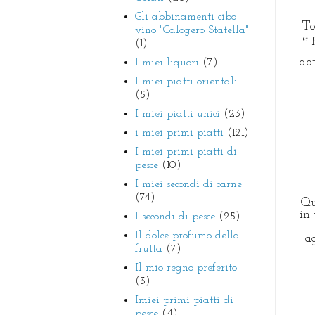
Gli abbinamenti cibo
To
vino "Calogero Statella"
e p
(1)
do
I miei liquori
(7)
I miei piatti orientali
(5)
I miei piatti unici
(23)
i miei primi piatti
(121)
I miei primi piatti di
pesce
(10)
I miei secondi di carne
(74)
Qu
in
I secondi di pesce
(25)
Il dolce profumo della
a
frutta
(7)
Il mio regno preferito
(3)
Imiei primi piatti di
pesce
(4)