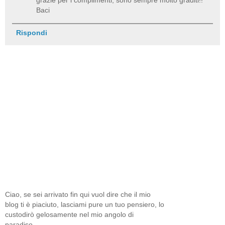
grazie per i complimenti, sono sempre molto graditi!!
Baci
Rispondi
Ciao, se sei arrivato fin qui vuol dire che il mio
blog ti è piaciuto, lasciami pure un tuo pensiero, lo
custodirò gelosamente nel mio angolo di
paradiso...