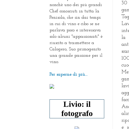
30 
nonchè uno dei più grandi
gam
Chef conosciuti in tutta la
Tag
Penisola, che sin dai tempi
Lav
in cui di vino e cibo se ne
parlava poco e interessava
int
solo alcuni "appassionati" è
la 
riuscito a trasmettere a
ant
Calogero, Suo primogenito
sca
una grande passione per il
100
vino.
cuo
Men
Per saperne di più...
gam
la
agg
fac
Livio: il
And
fotografo
ali
rip
e s