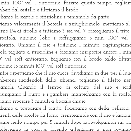
min. 100° vel. 1 antiorario. Passato questo tempo, toglia
beri dal cestello e filtriamo il brodo.
liamo la scarola a striscioline e teniamola da parte.
iamo velocemente il boccale e asciughiamolo, mettiamo al
erno 1/4 di cipolla e tritiamo 3 sec. vel. 7, raccogliamo il trito
spatola, uniamo l'olio e soffriggiamo 3 min. 100° vel 
iorario. Uniamo il riso e tostiamo 1 minuto, aggiungiam
rola tagliata a striscioline e facciamo insaporire ancora 1 mi
° vel. soft antiorario. Bagnamo con il brodo caldo filtra
ciamo 13 minuti 100° vel. soft antiorario.
tre aspettiamo che il riso cuoce, dividiamo in due per il lun
beroni incidendoli dalla schiena, togliamo il filetto ne
viamoli. Quando il tempo di cottura del riso è scad
iungiamo il burro e i gamberi, mantechiamo con la spato
ciamo riposare 3 minuti a boccale chiuso.
iamo a preparare il piatto; foderiamo con della pellicola
menti delle cocotte da forno, riempiamole con il riso e lascia
osare nello stampo per 5 minuti dopo capovolgiamoli sul pi
olleviamo la cocotte, facendo attenzione a non rovinar