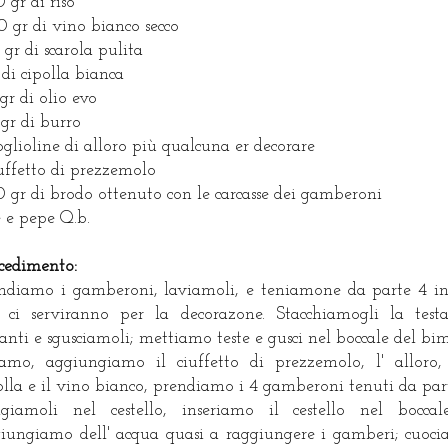
 gr di riso
 gr di vino bianco secco
 gr di scarola pulita
 di cipolla bianca
gr di olio evo
gr di burro
oglioline di alloro più qualcuna er decorare
iuffetto di prezzemolo
 gr di brodo ottenuto con le carcasse dei gamberoni
e e pepe Q.b.
cedimento:
ndiamo i gamberoni, laviamoli, e teniamone da parte 4 in
 ci serviranno per la decorazone. Stacchiamogli la test
tanti e sgusciamoli; mettiamo teste e gusci nel boccale del bi
iamo, aggiungiamo il ciuffetto di prezzemolo, l' alloro,
olla e il vino bianco, prendiamo i 4 gamberoni tenuti da par
giamoli nel cestello, inseriamo il cestello nel bocca
iungiamo dell' acqua quasi a raggiungere i gamberi; cuoc