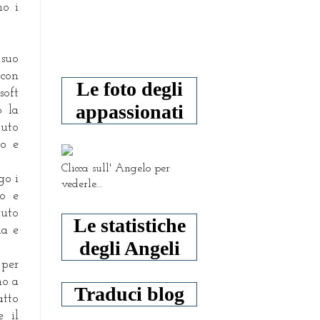
mo i
 suo
 con
Le foto degli
soft
appassionati
o la
nuto
to e
Clicca sull' Angelo per
go i
vederle...
ro e
uto
Le statistiche
la e
degli Angeli
 per
mo a
Traduci blog
atto
e il