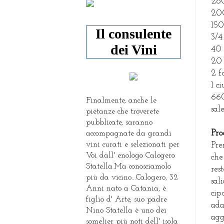
280
200
150
Il consulente
3/4
dei Vini
40 
20 
2 f
1 c
660
Finalmente, anche le
sal
pietanze che troverete
pubblicate, saranno
Pro
accompagnate da grandi
vini curati e selezionati per
Pre
Voi dall' enologo Calogero
che
Statella.Ma conosciamolo
res
più da vicino...Calogero, 32
sal
Anni nato a Catania, è
cip
figlio d' Arte, suo padre
ada
Nino Statella è uno dei
agg
somelier più noti dell' isola