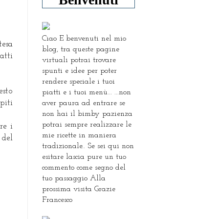
Ciao E benvenuti nel mio
tesa
blog, tra queste pagine
atti
virtuali potrai trovare
spunti e idee per poter
rendere speciale i tuoi
esto
piatti e i tuoi menù... ...non
piti
aver paura ad entrare se
non hai il bimby pazienza
potrai sempre realizzare le
re i
mie ricette in maniera
 del
tradizionale.. Se sei qui non
esitare lascia pure un tuo
commento come segno del
tuo passaggio Alla
prossima visita Grazie
Francesco