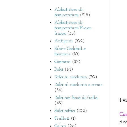
Abbattitore di
temperatura
(218)
Abbattitore di
temperatura Fresco
Irinox
(35)
Antipasti
(102)
Bibite Cocktail e
bevande
(10)
Contorni
(37)
Dolci
(171)
Dolci al cucchiaio
(30)
Dolci al cucchiaio e creme
(34)
Dolci con base di frolla
I v
(45)
dolci soffici
(102)
Con
Frullati
(1)
dubb
Gelati
(26)