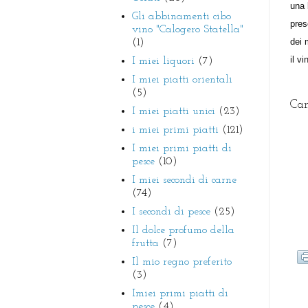
una 
Gli abbinamenti cibo
pres
vino "Calogero Statella"
dei 
(1)
il v
I miei liquori
(7)
I miei piatti orientali
(5)
Can
I miei piatti unici
(23)
i miei primi piatti
(121)
I miei primi piatti di
pesce
(10)
I miei secondi di carne
(74)
I secondi di pesce
(25)
Il dolce profumo della
frutta
(7)
Il mio regno preferito
(3)
Imiei primi piatti di
pesce
(4)