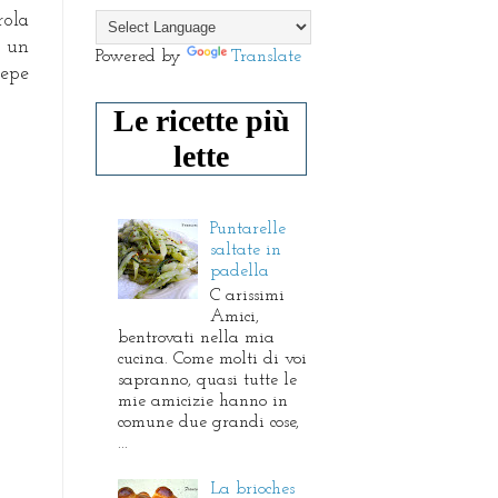
rola
 un
Powered by
Translate
epe
Le ricette più
lette
Puntarelle
saltate in
padella
C arissimi
Amici,
bentrovati nella mia
cucina. Come molti di voi
sapranno, quasi tutte le
mie amicizie hanno in
comune due grandi cose,
...
La brioches