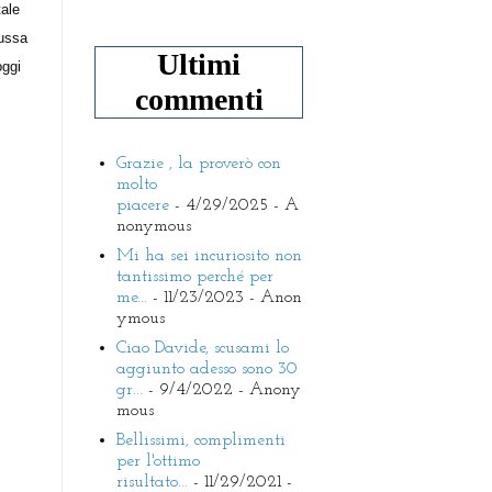
tale
cussa
Ultimi
oggi
commenti
Grazie , la proverò con
molto
piacere
- 4/29/2025
- A
nonymous
Mi ha sei incuriosito non
tantissimo perché per
me...
- 11/23/2023
- Anon
ymous
Ciao Davide, scusami lo
aggiunto adesso sono 30
gr...
- 9/4/2022
- Anony
mous
Bellissimi, complimenti
per l'ottimo
risultato...
- 11/29/2021
-