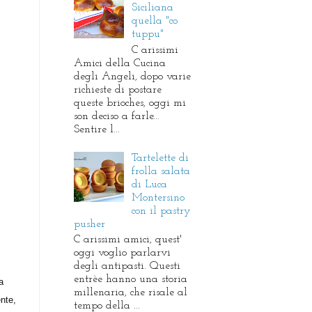
Siciliana
quella "co
tuppu"
C arissimi
Amici della Cucina
degli Angeli, dopo varie
richieste di postare
queste brioches, oggi mi
son deciso a farle...
Sentire l...
Tartelette di
frolla salata
di Luca
Montersino
con il pastry
pusher
C arissimi amici, quest'
oggi voglio parlarvi
degli antipasti. Questi
entrèe hanno una storia
a
millenaria, che risale al
nte,
tempo della ...