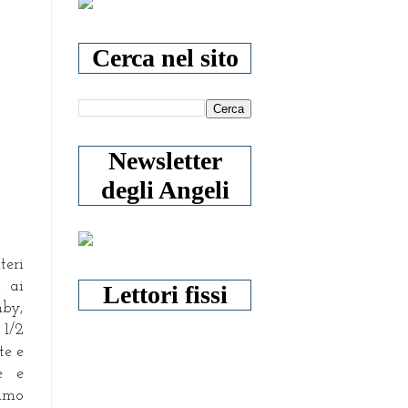
Cerca nel sito
Newsletter
degli Angeli
teri
a ai
Lettori fissi
mby,
 1/2
te e
le e
iamo