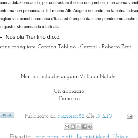
buona dotazione acida, per contrastare il dolce dei gamberi, e un aroma varie
ente ma non pronunciato. Il Trentino-Alto Adige è secondo me la patria indis
migliori vini bianchi aromatici d'Italia ed è proprio da li che prenderemo anche 
ino giusto; sto pensando infatti alla
Nosiola Trentino d.o.c.
tine consigliate: Cantina Toblino - Cesconi - Roberto Zeni
Non mi resta che augurarVi Buon Natale!!
Un abbraccio
Francesco
Pubblicato da
Francesco82
alle
19.12.10
Etichette:
i miei primi piatti
,
Le miei idee di Natale