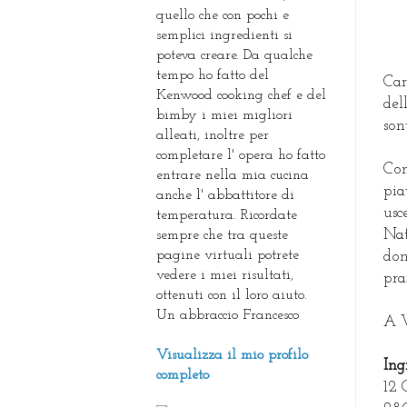
quello che con pochi e
semplici ingredienti si
poteva creare. Da qualche
tempo ho fatto del
Car
Kenwood cooking chef e del
del
bimby i miei migliori
son
alleati, inoltre per
completare l' opera ho fatto
Com
entrare nella mia cucina
pia
anche l' abbattitore di
usc
temperatura. Ricordate
Nat
sempre che tra queste
pagine virtuali potrete
don
vedere i miei risultati,
pra
ottenuti con il loro aiuto.
Un abbraccio Francesco
A V
Visualizza il mio profilo
Ing
completo
12 