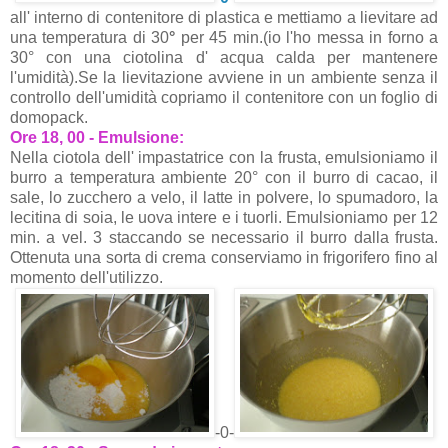
all' interno di contenitore di plastica e mettiamo a lievitare ad
una temperatura di 30
°
per 45 min.
(io l'ho messa in forno a
30° con una ciotolina d' acqua calda per mantenere
l'umidità).Se la lievitazione avviene in un ambiente senza il
controllo dell'umidità copriamo il contenitore con un foglio di
domopack.
Ore 18, 00 - Emulsione:
Nella ciotola dell' impastatrice con la frusta, emulsioniamo il
burro a temperatura ambiente 20° con il burro di cacao, il
sale, lo zucchero a velo, il latte in polvere, lo spumadoro, la
lecitina di soia, le uova intere e i tuorli. Emulsioniamo per 12
min. a vel. 3 staccando se necessario il burro dalla frusta.
Ottenuta una sorta di crema conserviamo in frigorifero fino al
momento dell'utilizzo.
-0-