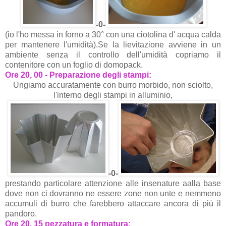
-0-
(io l'ho messa in forno a 30° con una ciotolina d' acqua calda
per mantenere l'umidità).Se la lievitazione avviene in un
ambiente senza il controllo dell'umidità copriamo il
contenitore con un foglio di domopack.
Ore 20, 00 - Preparazione degli stampi:
Ungiamo accuratamente con burro morbido, non sciolto,
l'interno degli stampi in alluminio,
-0-
prestando particolare attenzione alle insenature aalla base
dove non ci dovranno ne essere zone non unte e nemmeno
accumuli di burro che farebbero attaccare ancora di più il
pandoro.
Ore 20, 15 pezzatura e formatura: