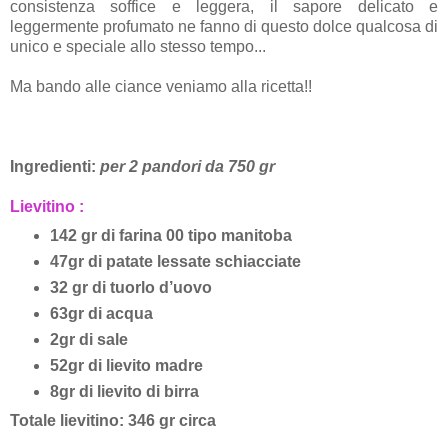
consistenza soffice e leggera, il sapore delicato e
leggermente profumato ne fanno di questo dolce qualcosa di
unico e speciale allo stesso tempo...
Ma bando alle ciance veniamo alla ricetta!!
Ingredienti:
per 2 pandori da 750 gr
Lievitino :
142 gr di farina 00 tipo manitoba
47
gr di patate lessate schiacciate
32
gr di tuorlo d’uovo
63
gr di acqua
2
gr di sale
52
gr di lievito madre
8
gr di lievito di birra
Totale lievitino: 346 gr circa