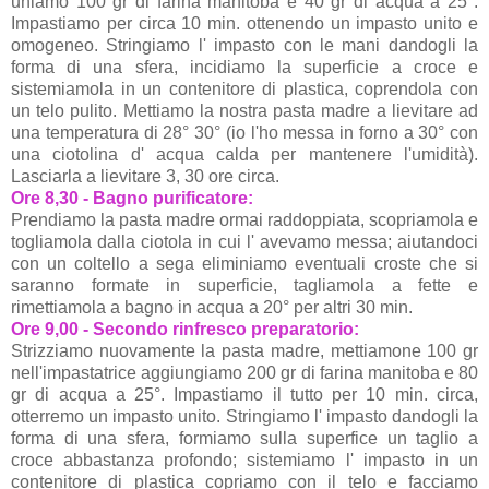
uniamo 100 gr di farina manitoba e 40 gr di acqua a 25°.
Impastiamo per circa 10 min. ottenendo un impasto unito e
omogeneo. Stringiamo l' impasto con le mani dandogli la
forma di una sfera, incidiamo la superficie a croce e
sistemiamola in un contenitore di plastica, coprendola con
un telo pulito. Mettiamo la nostra pasta madre a lievitare ad
una temperatura di 28° 30° (io l'ho messa in forno a 30° con
una ciotolina d' acqua calda per mantenere l'umidità).
Lasciarla a lievitare 3, 30 ore circa.
Ore 8,30 - Bagno purificatore:
Prendiamo la pasta madre ormai raddoppiata, scopriamola e
togliamola dalla ciotola in cui l' avevamo messa; aiutandoci
con un coltello a sega eliminiamo eventuali croste che si
saranno formate in superficie, tagliamola a fette e
rimettiamola a bagno in acqua a 20° per altri 30 min.
Ore 9,00 - Secondo rinfresco preparatorio:
Strizziamo nuovamente la pasta madre, mettiamone 100 gr
nell'impastatrice aggiungiamo 200 gr di farina manitoba e 80
gr di acqua a 25°. Impastiamo il tutto per 10 min. circa,
otterremo un impasto unito. Stringiamo l' impasto dandogli la
forma di una sfera, formiamo sulla superfice un taglio a
croce abbastanza profondo; sistemiamo l' impasto in un
contenitore di plastica copriamo con il telo e facciamo