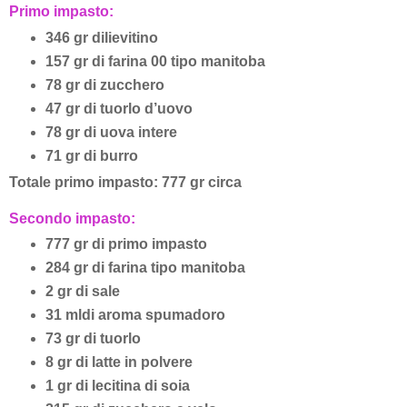
Primo impasto:
346 gr di
lievitino
157 gr di farina 00 tipo manitoba
78 gr di zucchero
47
gr di tuorlo d’uovo
78
gr di uova intere
71
gr di burro
Totale primo impasto: 777 gr
circa
Secondo impasto:
777 gr di
primo impasto
284
gr di farina tipo manitoba
2 gr di sale
31
ml
di aroma spumadoro
73 gr di tuorlo
8
gr di latte in polvere
1 gr di lecitina di soia