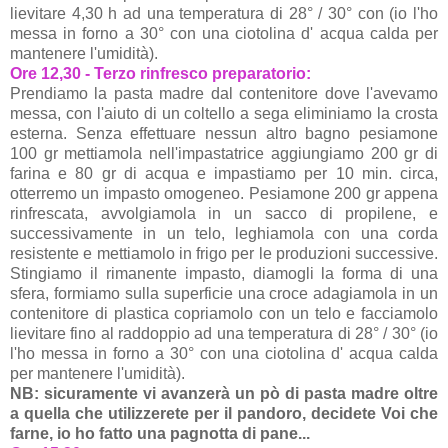
lievitare 4,30 h ad una temperatura di 28° / 30° con (io l'ho
messa in forno a 30° con una ciotolina d' acqua calda per
mantenere l'umidità).
Ore 12,30 - Terzo rinfresco preparatorio:
Prendiamo la pasta madre dal contenitore dove l'avevamo
messa, con l'aiuto di un coltello a sega eliminiamo la crosta
esterna. Senza effettuare nessun altro bagno pesiamone
100 gr mettiamola nell'impastatrice aggiungiamo 200 gr di
farina e 80 gr di acqua e impastiamo per 10 min. circa,
otterremo un impasto omogeneo. Pesiamone 200 gr appena
rinfrescata, avvolgiamola in un sacco di propilene, e
successivamente in un telo, leghiamola con una corda
resistente e mettiamolo in frigo per le produzioni successive.
Stingiamo il rimanente impasto, diamogli la forma di una
sfera, formiamo sulla superficie una croce adagiamola in un
contenitore di plastica copriamolo con un telo e facciamolo
lievitare fino al raddoppio ad una temperatura di 28° / 30° (io
l'ho messa in forno a 30° con una ciotolina d' acqua calda
per mantenere l'umidità).
NB: sicuramente vi avanzerà un pò di pasta madre oltre
a quella che utilizzerete per il pandoro, decidete Voi che
farne, io ho fatto una pagnotta di pane...