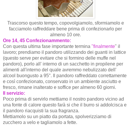
Trascorso questo tempo, copovolgiamolo, sformiamolo e
facciamolo raffreddare bene prima di confezionarlo per
almeno 10 ore.
Ore 14, 45 Confezionammento:
Con questa ultima fase importante termina
"finalmente
" il
lavoro; prendiamo il pandoro utilizzando dei guanti in lattice
(questo serve per evitare che si formino delle muffe nel
pandoro), porlo all' interno di un sacchetto in propilene per
alimenti all'interno del quale avremmo nebulizzato dell'
alcool buongusto a 95°. Il pandoro raffreddato correttamente
e così confezionato, conservato in un ambiente asciutto e
fresco, rimane inalterato e soffice per almeno 60 giorni.
Il servizio:
Poco prima di servirlo mettiamo il nostro pandoro vicino ad
una fonte di calore questo farà si che il burro si addolcisca e
il pandoro riacquisti la sua fragranza.
Mettiamolo su un piatto da portata, spolverizziamo di
zucchero a velo e tagliamolo a fette.