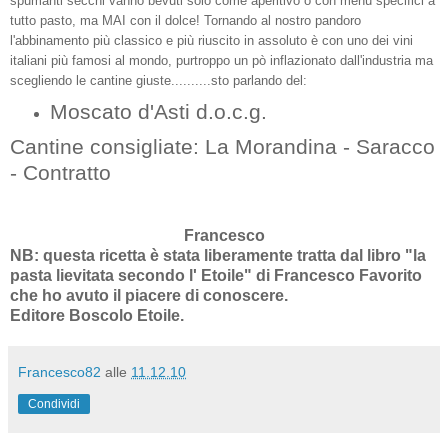
spumanti secchi vanno bevuti solo come aperitivo o con menù specifici a
tutto pasto, ma MAI con il dolce! Tornando al nostro pandoro
l'abbinamento più classico e più riuscito in assoluto è con uno dei vini
italiani più famosi al mondo, purtroppo un pò inflazionato dall'industria ma
scegliendo le cantine giuste..........sto parlando del:
Moscato d'Asti d.o.c.g.
Cantine consigliate: La Morandina - Saracco
- Contratto
Francesco
NB: questa ricetta è stata liberamente tratta dal libro "la
pasta lievitata secondo l' Etoile" di Francesco Favorito
che ho avuto il piacere di conoscere.
Editore Boscolo Etoile.
Francesco82
alle
11.12.10
Condividi