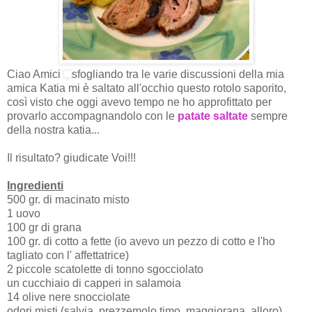
Ciao Amici
sfogliando tra le varie discussioni della mia
amica Katia mi è saltato all'occhio questo rotolo saporito,
così visto che oggi avevo tempo ne ho approfittato per
provarlo accompagnandolo con le
patate saltate
sempre
della nostra katia...
Il risultato? giudicate Voi!!!
Ingredienti
500 gr. di macinato misto
1 uovo
100 gr di grana
100 gr. di cotto a fette (io avevo un pezzo di cotto e l'ho
tagliato con l' affettatrice)
2 piccole scatolette di tonno sgocciolato
un cucchiaio di capperi in salamoia
14 olive nere snocciolate
odori misti (salvia, prezzemolo,timo, maggiorana, alloro)