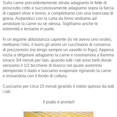
Sulla carne precedentemente stirata adagiamo le fette di
prosciutto cotto e successivamente adagiamo sopra la farcia
di capperi olive e tonno, e completiamo con una manciata di
grana. Aiutandoci con la carta da forno andiamo ad
arrotolare la carne su se stessa. Sigilliamo anche le
estremità e teniamo in parte.
In un tegame abbastanza capiente (io ne avevo uno ovale),
mettiamo l'olio, il burro gli aromi un cucchiaino di conserva
di prezzemolo (ne tengo sempre un vasetto in frigo). Appena
inizia a sfrigolare adagiamo la carne e rosoliamola a fiamma
vivace 3/4 minuti per lato, quando tutti i lati sono belli dorati
versiamo il 1/2 bicchiere di bianco nel quale avremmo
stemperato il dado e lasciamo evaporare rigirando la carne
e irrorandola con il fondo di cottura.
Cuociamo per circa 15 minuti girando il rotolo spesso da tutti
i lati.
Il piatto è pronto!!