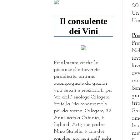
20 
Un 
Il consulente
Una
dei Vini
Pro
Pre
Nel
imp
Finalmente, anche le
lav
pietanze che troverete
avv
pubblicate, saranno
min
accompagnate da grandi
Sen
vini curati e selezionati per
gra
Voi dall' enologo Calogero
tri
Statella.Ma conosciamolo
Gra
più da vicino...Calogero, 32
Anni nato a Catania, è
ama
figlio d' Arte, suo padre
Ins
Nino Statella è uno dei
met
somelier più noti dell' isola