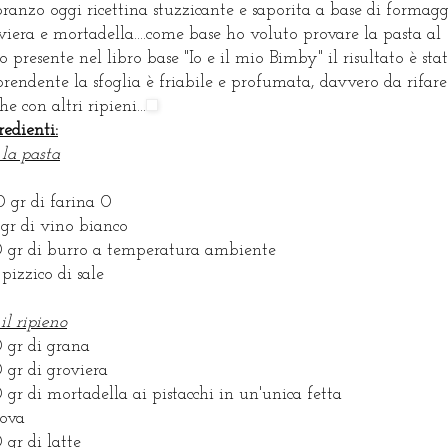
ranzo oggi ricettina stuzzicante e saporita a base di formag
viera e mortadella....come base ho voluto provare la pasta al
o presente nel libro base "Io e il mio Bimby" il risultato è sta
prendente la sfoglia è friabile e profumata, davvero da rifare
he con altri ripieni...
redienti:
 la pasta
 gr di farina 0
gr di vino bianco
 gr di burro a temperatura ambiente
pizzico di sale
 il ripieno
 gr di grana
 gr di groviera
 gr di mortadella ai pistacchi in un'unica fetta
ova
 gr di latte