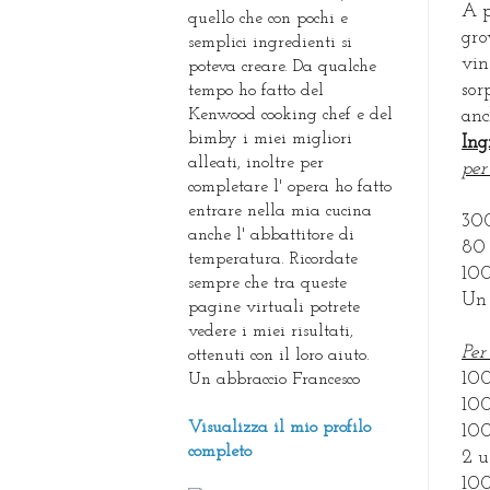
A p
quello che con pochi e
gro
semplici ingredienti si
vin
poteva creare. Da qualche
sor
tempo ho fatto del
Kenwood cooking chef e del
anc
bimby i miei migliori
Ing
alleati, inoltre per
per
completare l' opera ho fatto
entrare nella mia cucina
300
anche l' abbattitore di
80 
temperatura. Ricordate
100
sempre che tra queste
Un 
pagine virtuali potrete
vedere i miei risultati,
Per
ottenuti con il loro aiuto.
100
Un abbraccio Francesco
100
Visualizza il mio profilo
100
completo
2 u
100