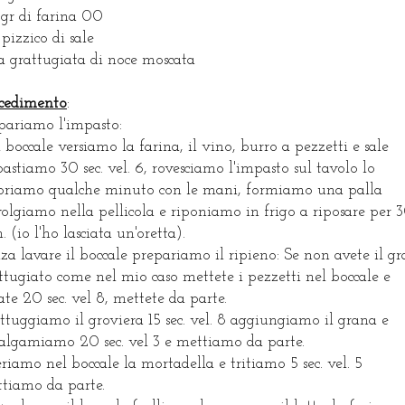
gr di farina 00
pizzico di sale
 grattugiata di noce moscata
cedimento
:
pariamo l'impasto:
 boccale versiamo la farina, il vino, burro a pezzetti e sale
astiamo 30 sec. vel. 6, rovesciamo l'impasto sul tavolo lo
oriamo qualche minuto con le mani, formiamo una palla
olgiamo nella pellicola e riponiamo in frigo a riposare per 
. (io l'ho lasciata un'oretta).
za lavare il boccale prepariamo il ripieno: Se non avete il g
ttugiato come nel mio caso mettete i pezzetti nel boccale e
tate 20 sec. vel 8, mettete da parte.
ttuggiamo il groviera 15 sec. vel. 8 aggiungiamo il grana e
lgamiamo 20 sec. vel 3 e mettiamo da parte.
eriamo nel boccale la mortadella e tritiamo 5 sec. vel. 5
tiamo da parte.