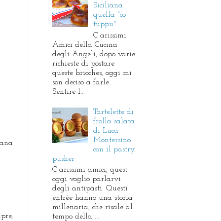
Siciliana
quella "co
tuppu"
C arissimi
Amici della Cucina
degli Angeli, dopo varie
richieste di postare
queste brioches, oggi mi
son deciso a farle...
Sentire l...
Tartelette di
frolla salata
di Luca
Montersino
mana
con il pastry
pusher
C arissimi amici, quest'
oggi voglio parlarvi
degli antipasti. Questi
entrèe hanno una storia
millenaria, che risale al
pre,
tempo della ...