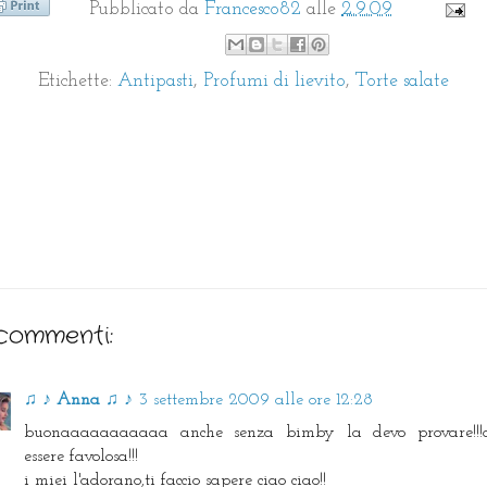
Pubblicato da
Francesco82
alle
2.9.09
Etichette:
Antipasti
,
Profumi di lievito
,
Torte salate
commenti:
♫ ♪ Anna ♫ ♪
3 settembre 2009 alle ore 12:28
buonaaaaaaaaaaa anche senza bimby la devo provare!!!
essere favolosa!!!
i miei l'adorano,ti faccio sapere ciao ciao!!