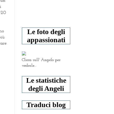
 un
i
o 20
Le foto degli
amo
più
appassionati
rare
Clicca sull' Angelo per
vederle...
Le statistiche
degli Angeli
Traduci blog