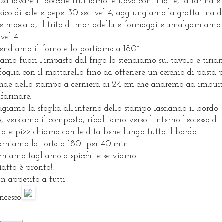
za lavare il boccale frulliamo le uova con il latte, la farina e
zico di sale e pepe: 30 sec. vel 4, aggiungiamo la grattatina d
e moscata, il trito di mortadella e formaggi e amalgamiam
 vel 4.
endiamo il forno e lo portiamo a 180°.
iamo fuori l'impasto dal frigo lo stendiamo sul tavolo e tiri
sfoglia con il mattarello fino ad ottenere un cerchio di pasta 
nde dello stampo a cerniera di 24 cm che andremo ad imbur
nfarinare.
giamo la sfoglia all'interno dello stampo lasciando il bordo
o, versiamo il composto, ribaltiamo verso l'interno l'eccesso di
ta e pizzichiamo con le dita bene lungo tutto il bordo.
orniamo la torta a 180° per 40 min.
rniamo tagliamo a spicchi e serviamo...
piatto è pronto!!
n appetito a tutti
ncesco