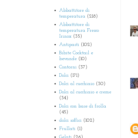
Abbattitore di
temperatura
(218)
Abbattitore di
temperatura Fresco
Irinox
(35)
Antipasti
(102)
Bibite Cocktail e
bevande
(10)
Contorni
(37)
Dolci
(171)
Dolci al cucchiaio
(30)
Dolci al cucchiaio e creme
(34)
Dolci con base di frolla
(45)
dolci soffici
(102)
Frullati
(1)
Gelati
(26)