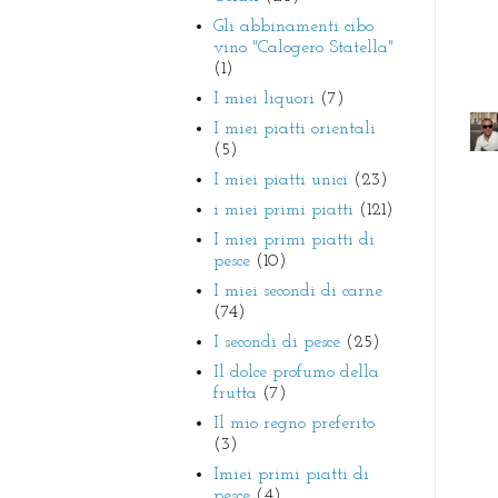
Gli abbinamenti cibo
vino "Calogero Statella"
(1)
I miei liquori
(7)
I miei piatti orientali
(5)
I miei piatti unici
(23)
i miei primi piatti
(121)
I miei primi piatti di
pesce
(10)
I miei secondi di carne
(74)
I secondi di pesce
(25)
Il dolce profumo della
frutta
(7)
Il mio regno preferito
(3)
Imiei primi piatti di
pesce
(4)