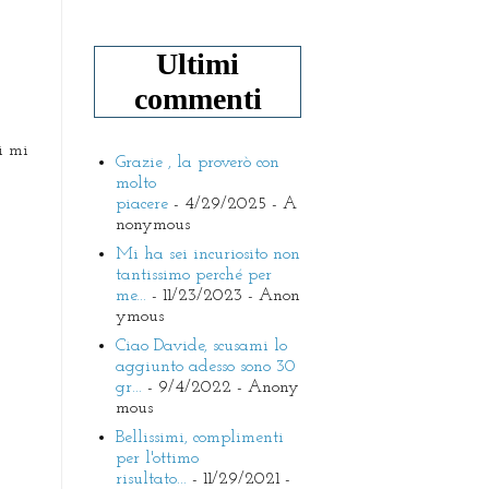
Ultimi
commenti
i mi
Grazie , la proverò con
molto
piacere
- 4/29/2025
- A
nonymous
Mi ha sei incuriosito non
tantissimo perché per
me...
- 11/23/2023
- Anon
ymous
Ciao Davide, scusami lo
aggiunto adesso sono 30
gr...
- 9/4/2022
- Anony
mous
Bellissimi, complimenti
per l'ottimo
risultato...
- 11/29/2021
-