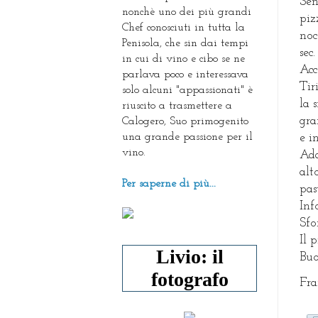
Sen
nonchè uno dei più grandi
piz
Chef conosciuti in tutta la
noc
Penisola, che sin dai tempi
sec.
in cui di vino e cibo se ne
Acc
parlava poco e interessava
Tir
solo alcuni "appassionati" è
la 
riuscito a trasmettere a
gra
Calogero, Suo primogenito
una grande passione per il
e i
vino.
Ada
alt
Per saperne di più...
pas
Inf
Sfo
Il 
Livio: il
Buo
fotografo
Fra