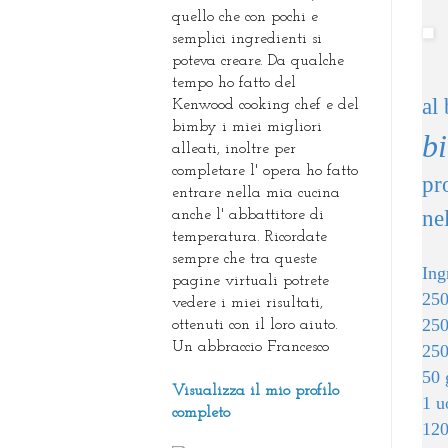
quello che con pochi e
semplici ingredienti si
poteva creare. Da qualche
tempo ho fatto del
al
Kenwood cooking chef e del
bimby i miei migliori
b
alleati, inoltre per
completare l' opera ho fatto
pr
entrare nella mia cucina
ne
anche l' abbattitore di
temperatura. Ricordate
sempre che tra queste
Ing
pagine virtuali potrete
250
vedere i miei risultati,
250
ottenuti con il loro aiuto.
Un abbraccio Francesco
250
50 
Visualizza il mio profilo
1 u
completo
120