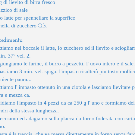
g di lievito di birra fresco
izzico di sale
o latte per spennellare la superfice
nella di zucchero
Q.b.
cedimento:
tiamo nel boccale il latte, lo zucchero ed il lievito e scioglia
in. 37° vel. 2.
iungiamo le farine, il burro a pezzetti, l' uovo intero e il sale.
astiamo 3 min. vel. spiga. l'impasto risulterà piuttosto mollic
niente paura...
tiamo l' impasto ottenuto in una ciotola e lasciamo lievitare p
ra e mezza ca.
idiamo l'impasto in 4 pezzi da ca 250 g l' uno e formiamo dei
indri della stessa lunghezza.
recciamo ed adagiamo sulla placca da forno foderata con carta
no.
sta é la treccia, che va messa direttamente in forno senza farg