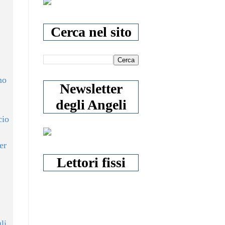
Cerca nel sito
mo
Newsletter
degli Angeli
cio
er
Lettori fissi
li