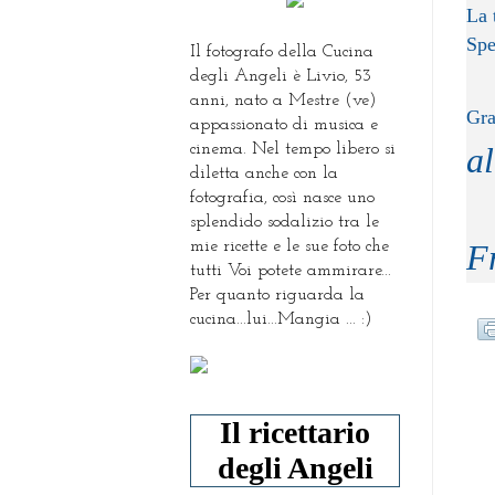
La 
Spe
Il fotografo della Cucina
degli Angeli è Livio, 53
anni, nato a Mestre (ve)
Gr
appassionato di musica e
cinema. Nel tempo libero si
al
diletta anche con la
fotografia, così nasce uno
splendido sodalizio tra le
mie ricette e le sue foto che
F
tutti Voi potete ammirare...
Per quanto riguarda la
cucina...lui...Mangia ... :)
Il ricettario
degli Angeli