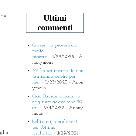
Ultimi
ani
commenti
Grazie , la proverò con
molto
piacere
- 4/29/2025
- A
nonymous
Mi ha sei incuriosito non
tantissimo perché per
me...
- 11/23/2023
- Anon
ymous
Ciao Davide, scusami lo
aggiunto adesso sono 30
gr...
- 9/4/2022
- Anony
mous
Bellissimi, complimenti
per l'ottimo
glio
risultato...
- 11/29/2021
-