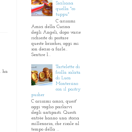
Siciliana
quella "co
tuppu"
C arissimi
Amici della Cucina
degli Angeli, dopo varie
richieste di postare
queste brioches, oggi mi
son deciso a farle...
Sentire l...
Tartelette di
a ha
frolla salata
di Luca
Montersino
con il pastry
pusher
C arissimi amici, quest'
oggi voglio parlarvi
degli antipasti. Questi
entrèe hanno una storia
millenaria, che risale al
tempo della ...