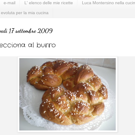
e-mail
L' elenco delle mie ricette
Luca Montersino nella cucin
 evoluta per la mia cucina
vedì 17 settembre 2009
ecciona al burro