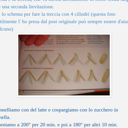
e una seconda lievitazione.
 lo schema per fare la treccia con 4 cilindri (questa foto
tilmente l' ho presa dal post originale può sempre essere d'aiu
lcuno)
nnelliamo con del latte e cospargiamo con lo zucchero in
nella.
orniamo a 200° per 20 min. e poi a 180° per altri 10 min.