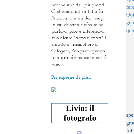
nonchè uno dei più grandi
far
Chef conosciuti in tutta la
Qui
Penisola, che sin dai tempi
gen
in cui di vino e cibo se ne
qua
parlava poco e interessava
solo alcuni "appassionati" è
riuscito a trasmettere a
Calogero, Suo primogenito
una grande passione per il
vino.
Per saperne di più...
Livio: il
spe
fotografo
gra
Inf