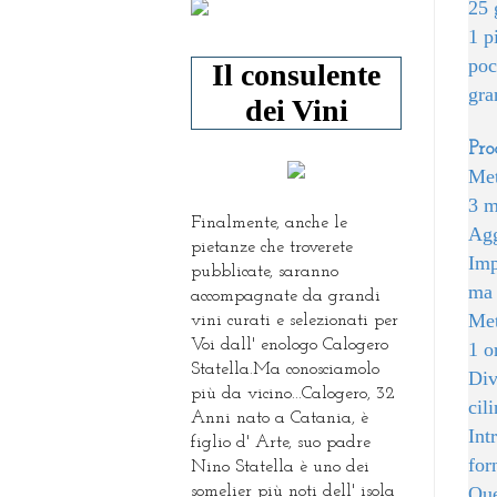
25 
1 p
poc
Il consulente
gra
dei Vini
Pro
Met
3 m
Finalmente, anche le
Agg
pietanze che troverete
Imp
pubblicate, saranno
ma 
accompagnate da grandi
Met
vini curati e selezionati per
Voi dall' enologo Calogero
1 o
Statella.Ma conosciamolo
Div
più da vicino...Calogero, 32
cil
Anni nato a Catania, è
Int
figlio d' Arte, suo padre
for
Nino Statella è uno dei
somelier più noti dell' isola
Que