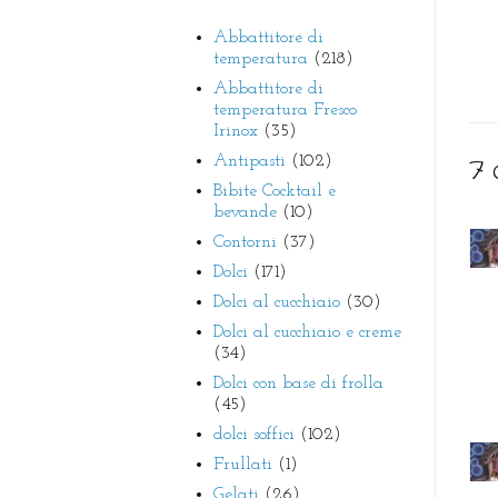
Abbattitore di
temperatura
(218)
Abbattitore di
temperatura Fresco
Irinox
(35)
Antipasti
(102)
7 
Bibite Cocktail e
bevande
(10)
Contorni
(37)
Dolci
(171)
Dolci al cucchiaio
(30)
Dolci al cucchiaio e creme
(34)
Dolci con base di frolla
(45)
dolci soffici
(102)
Frullati
(1)
Gelati
(26)