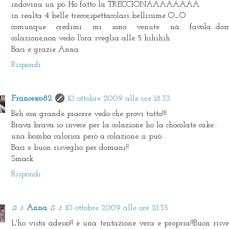
indovina un pò..Ho fatto la TRECCIONAAAAAAAA
in realta 4 belle trecce,spettacolari bellissime O_O
comunque credimi mi sono venute nà favola...dom
colazione,non vedo l'ora sveglia alle 5 hihihih
Baci e grazie Anna
Rispondi
Francesco82
10 ottobre 2009 alle ore 18:33
Beh con grande piacere vedo che provi tutto!!!
Brava brava io invece per la colazione ho la chocolate cake...
una bomba calorica però a colazione si può...
Baci e buon risveglio per domani!!
Smack
Rispondi
♫ ♪ Anna ♫ ♪
10 ottobre 2009 alle ore 21:35
L'ho vista adesso!! è una tentazione vera e propria!!Buon risve