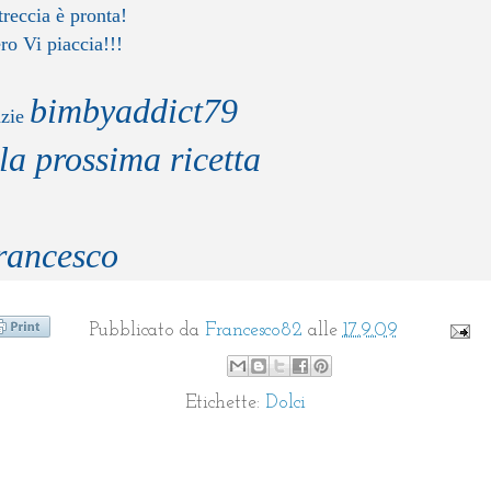
treccia è pronta!
ro Vi piaccia!!!
bimbyaddict79
azie
la prossima ricetta
rancesco
Pubblicato da
Francesco82
alle
17.9.09
Etichette:
Dolci