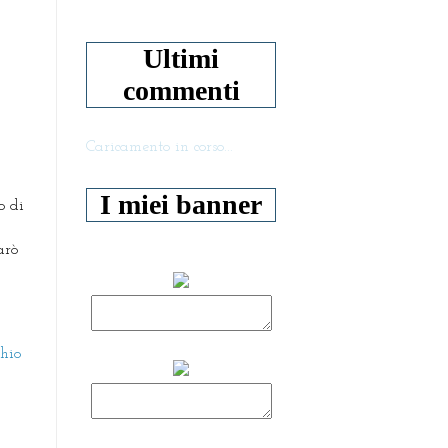
Ultimi
commenti
Caricamento in corso...
I miei banner
o di
arò
chio