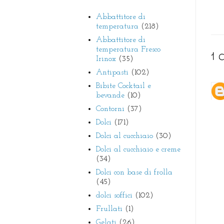
Abbattitore di
temperatura
(218)
Abbattitore di
temperatura Fresco
1 
Irinox
(35)
Antipasti
(102)
Bibite Cocktail e
bevande
(10)
Contorni
(37)
Dolci
(171)
Dolci al cucchiaio
(30)
Dolci al cucchiaio e creme
(34)
Dolci con base di frolla
(45)
dolci soffici
(102)
Frullati
(1)
Gelati
(26)