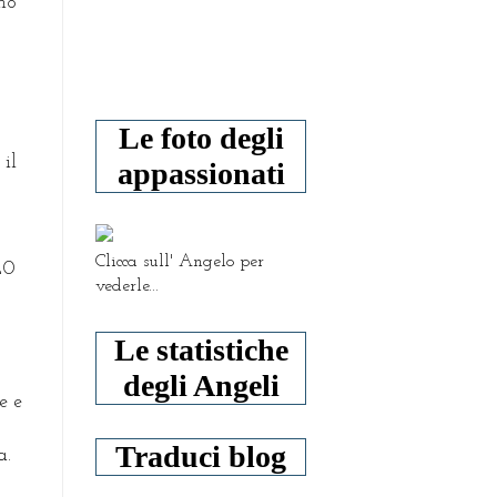
mo
Le foto degli
 il
appassionati
Clicca sull' Angelo per
20
vederle...
Le statistiche
degli Angeli
e e
Traduci blog
a.