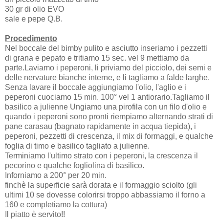
30 gr di olio EVO
sale e pepe Q.B.
Procedimento
Nel boccale del bimby pulito e asciutto inseriamo i pezzetti
di grana e pepato e tritiamo 15 sec. vel 9 mettiamo da
parte.Laviamo i peperoni, li priviamo del picciolo, dei semi e
delle nervature bianche interne, e li tagliamo a falde larghe.
Senza lavare il boccale aggiungiamo l'olio, l'aglio e i
peperoni cuociamo 15 min. 100° vel 1 antiorario.Tagliamo il
basilico a julienne Ungiamo una pirofila con un filo d'olio e
quando i peperoni sono pronti riempiamo alternando strati di
pane carasau (bagnato rapidamente in acqua tiepida), i
peperoni, pezzetti di crescenza, il mix di formaggi, e qualche
foglia di timo e basilico tagliato a julienne.
Terminiamo l'ultimo strato con i peperoni, la crescenza il
pecorino e qualche fogliolina di basilico.
Inforniamo a 200° per 20 min.
finchè la superficie sarà dorata e il formaggio sciolto (gli
ultimi 10 se dovesse colorirsi troppo abbassiamo il forno a
160 e completiamo la cottura)
Il piatto è servito!!