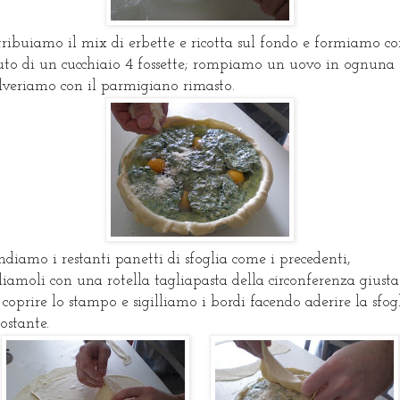
tribuiamo il mix di erbette e ricotta sul fondo e formiamo c
iuto di un cucchiaio 4 fossette; rompiamo un uovo in ognuna 
lveriamo con il parmigiano rimasto.
ndiamo i restanti panetti di sfoglia come i precedenti,
liamoli con una rotella tagliapasta della circonferenza giusta
 coprire lo stampo e sigilliamo i bordi facendo aderire la sfog
tostante.