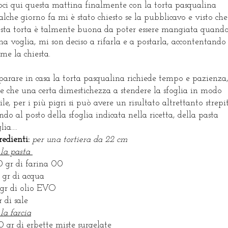
oci qui questa mattina finalmente con la torta pasqualina
lche giorno fa mi è stato chiesto se la pubblicavo e visto che
sta torta è talmente buona da poter essere mangiata quando
ha voglia, mi son deciso a rifarla e a postarla, accontentando 
 me la chiesta.
parare in casa la torta pasqualina richiede tempo e pazienza
re che una certa dimestichezza a stendere la sfoglia in modo
tile, per i più pigri si può avere un risultato altrettanto strepi
ndo al posto della sfoglia indicata nella ricetta, della pasta
lia....
redienti:
per una tortiera da 22 cm
 la pasta
 gr di farina 00
 gr di acqua
gr di olio EVO
r di sale
 la farcia
 gr di erbette miste surgelate