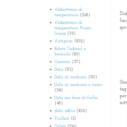
Abbattitore di
Dis
temperatura
(218)
l'a
Abbattitore di
spo
temperatura Fresco
Irinox
(35)
Antipasti
(102)
Bibite Cocktail e
bevande
(10)
Contorni
(37)
Dolci
(171)
Dolci al cucchiaio
(30)
Ste
Dolci al cucchiaio e creme
tag
(34)
per
Dolci con base di frolla
sot
(45)
dolci soffici
(102)
Frullati
(1)
Gelati
(26)