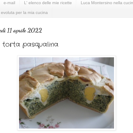
e-mail
L' elenco delle mie ricette
Luca Montersino nella cucin
 evoluta per la mia cucina
edì 11 aprile 2022
 torta pasqualina