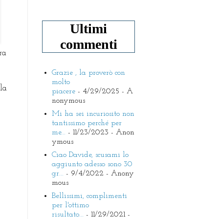
Ultimi
commenti
ra
Grazie , la proverò con
molto
la
piacere
- 4/29/2025
- A
nonymous
Mi ha sei incuriosito non
tantissimo perché per
me...
- 11/23/2023
- Anon
ymous
Ciao Davide, scusami lo
aggiunto adesso sono 30
gr...
- 9/4/2022
- Anony
mous
Bellissimi, complimenti
per l'ottimo
risultato...
- 11/29/2021
-