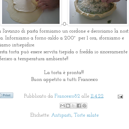
-0-
 l'avanzo di pasta formiamo un cordone e decoriamo la nost
ta. Inforniamo a forno caldo a 200° per 1 ora, sforniamo e
ciamo intiepidire.
sta torta può essere servita tiepida o fredda io sinceramente 
ferisco a temperatura ambiente!!
La torta è pronta!!!
Buon appetito a tutti Francesco
Pubblicato da
Francesco82
alle
11.4.22
Etichette:
Antipasti
,
Torte salate