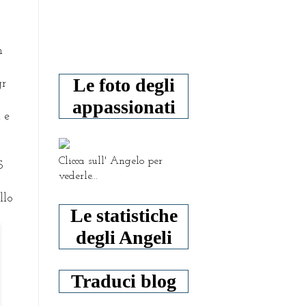
n
Le foto degli
gr
appassionati
 e
o
Clicca sull' Angelo per
5
vederle...
llo
Le statistiche
degli Angeli
Traduci blog