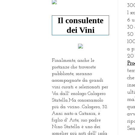
300
1 s
Il consulente
6 
30 
dei Vini
50 
100
a p
20 
Finalmente, anche le
Pro
pietanze che troverete
tem
pubblicate, saranno
che
accompagnate da grandi
ins
vini curati e selezionati per
ult
Voi dall' enologo Calogero
mal
Statella.Ma conosciamolo
qua
più da vicino...Calogero, 32
Anni nato a Catania, è
avv
figlio d' Arte, suo padre
rip
Nino Statella è uno dei
Sen
somelier più noti dell' isola