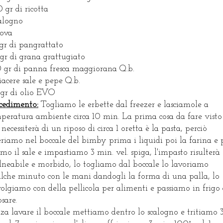
 gr di ricotta
calogno
uova
gr di pangrattato
gr di grana grattugiato
 gr di panna fresca maggiorana Q.b.
iacere sale e pepe Q.b.
gr di olio EVO
cedimento:
Togliamo le erbette dal freezer e lasciamole a
peratura ambiente circa 10 min. La prima cosa da fare visto
 necessiterà di un riposo di circa 1 oretta è la pasta, perciò
eriamo nel boccale del bimby prima i liquidi poi la farina e 
imo il sale e impastiamo 3 min. vel. spiga, l'impasto risulterà
neabile e morbido, lo togliamo dal boccale lo lavoriamo
lche minuto con le mani dandogli la forma di una palla, lo
olgiamo con della pellicola per alimenti e passiamo in frigo
osare.
za lavare il boccale mettiamo dentro lo scalogno e tritiamo 