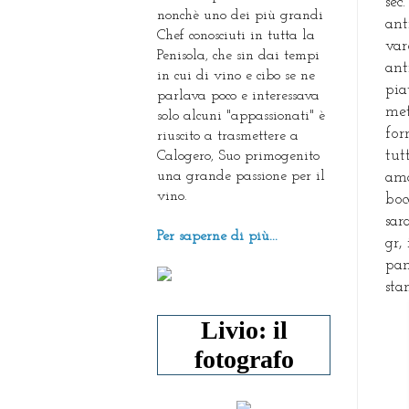
sec
nonchè uno dei più grandi
ant
Chef conosciuti in tutta la
var
Penisola, che sin dai tempi
ant
in cui di vino e cibo se ne
pia
parlava poco e interessava
met
solo alcuni "appassionati" è
for
riuscito a trasmettere a
tut
Calogero, Suo primogenito
una grande passione per il
ama
vino.
boc
sar
Per saperne di più...
gr,
pan
sta
Livio: il
fotografo