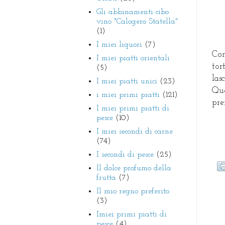
Gli abbinamenti cibo
vino "Calogero Statella"
(1)
I miei liquori
(7)
Con
I miei piatti orientali
tor
(5)
las
I miei piatti unici
(23)
Que
i miei primi piatti
(121)
pre
I miei primi piatti di
pesce
(10)
I miei secondi di carne
(74)
I secondi di pesce
(25)
Il dolce profumo della
frutta
(7)
Il mio regno preferito
(3)
Imiei primi piatti di
pesce
(4)