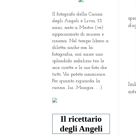
Il fotografo della Cucina
spe
degli Angeli è Livio, 53
sfo
anni, nato a Mestre (ve)
appassionato di musica e
cinema. Nel tempo libero si
diletta anche con la
fotografia, così nasce uno
splendido sodalizio tra le
mie ricette e le sue foto che
tutti Voi potete ammirare...
Per quanto riguarda la
Imb
cucina...lui...Mangia ... :)
sis
Il ricettario
degli Angeli