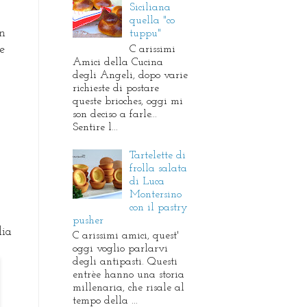
Siciliana
quella "co
on
tuppu"
C arissimi
e
Amici della Cucina
degli Angeli, dopo varie
richieste di postare
queste brioches, oggi mi
son deciso a farle...
Sentire l...
Tartelette di
frolla salata
di Luca
Montersino
con il pastry
pusher
lia
C arissimi amici, quest'
oggi voglio parlarvi
degli antipasti. Questi
entrèe hanno una storia
millenaria, che risale al
tempo della ...