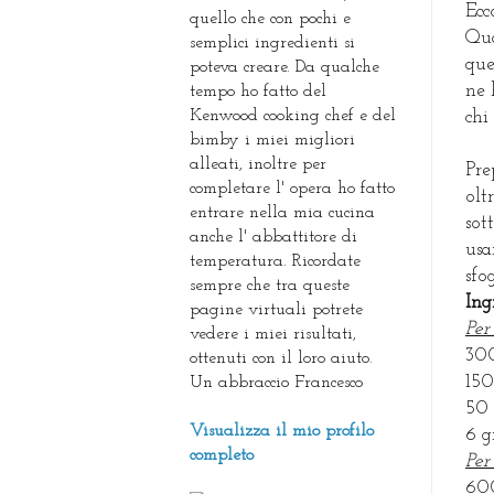
Ecc
quello che con pochi e
Qua
semplici ingredienti si
que
poteva creare. Da qualche
ne 
tempo ho fatto del
Kenwood cooking chef e del
chi
bimby i miei migliori
alleati, inoltre per
Pre
completare l' opera ho fatto
olt
entrare nella mia cucina
sot
anche l' abbattitore di
usa
temperatura. Ricordate
sfog
sempre che tra queste
Ing
pagine virtuali potrete
Per
vedere i miei risultati,
300
ottenuti con il loro aiuto.
150
Un abbraccio Francesco
50 
Visualizza il mio profilo
6 g
completo
Per
600