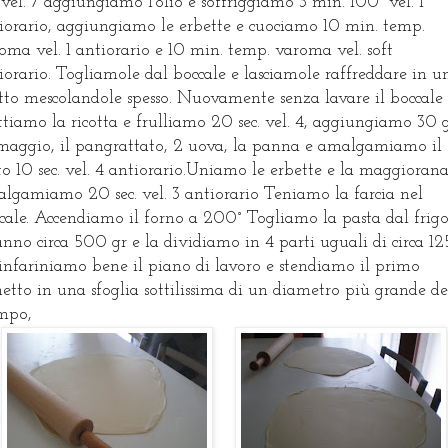
. vel. 7 aggiungiamo l'olio e soffriggiamo 3 min. 100° vel. 1
iorario, aggiungiamo le erbette e cuociamo 10 min. temp.
oma vel. 1 antiorario e 10 min. temp. varoma vel. soft
iorario. Togliamole dal boccale e lasciamole raffreddare in u
tto mescolandole spesso. Nuovamente senza lavare il boccale
tiamo la ricotta e frulliamo 20 sec. vel. 4, aggiungiamo 30 
maggio, il pangrattato, 2 uova, la panna e amalgamiamo il
to 10 sec. vel. 4 antiorario.Uniamo le erbette e la maggiorana
lgamiamo 20 sec. vel. 3 antiorario Teniamo la farcia nel
cale. Accendiamo il forno a 200° Togliamo la pasta dal frig
anno circa 500 gr e la dividiamo in 4 parti uguali di circa 12
 infariniamo bene il piano di lavoro e stendiamo il primo
etto in una sfoglia sottilissima di un diametro più grande de
mpo,