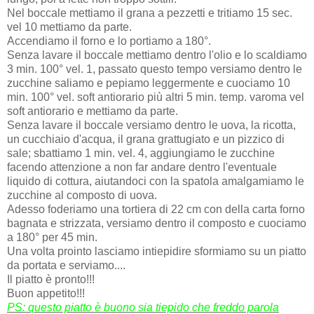
Nel boccale mettiamo il grana a pezzetti e tritiamo 15 sec.
vel 10 mettiamo da parte.
Accendiamo il forno e lo portiamo a 180°.
Senza lavare il boccale mettiamo dentro l'olio e lo scaldiamo
3 min. 100° vel. 1, passato questo tempo versiamo dentro le
zucchine saliamo e pepiamo leggermente e cuociamo 10
min. 100° vel. soft antiorario più altri 5 min. temp. varoma vel
soft antiorario e mettiamo da parte.
Senza lavare il boccale versiamo dentro le uova, la ricotta,
un cucchiaio d'acqua, il grana grattugiato e un pizzico di
sale; sbattiamo 1 min. vel. 4, aggiungiamo le zucchine
facendo attenzione a non far andare dentro l'eventuale
liquido di cottura, aiutandoci con la spatola amalgamiamo le
zucchine al composto di uova.
Adesso foderiamo una tortiera di 22 cm con della carta forno
bagnata e strizzata, versiamo dentro il composto e cuociamo
a 180° per 45 min.
Una volta prointo lasciamo intiepidire sformiamo su un piatto
da portata e serviamo....
Il piatto è pronto!!!
Buon appetito!!!
PS: questo piatto è buono sia tiepido che freddo parola