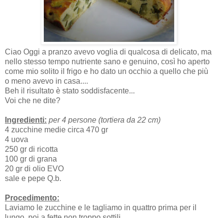
Ciao Oggi a pranzo avevo voglia di qualcosa di delicato, ma
nello stesso tempo nutriente sano e genuino, così ho aperto
come mio solito il frigo e ho dato un occhio a quello che più
o meno avevo in casa....
Beh il risultato è stato soddisfacente...
Voi che ne dite?
Ingredienti:
per 4 persone (tortiera da 22 cm)
4 zucchine medie circa 470 gr
4 uova
250 gr di ricotta
100 gr di grana
20 gr di olio EVO
sale e pepe Q.b.
Procedimento:
Laviamo le zucchine e le tagliamo in quattro prima per il
lungo, poi a fette non troppo sottili.