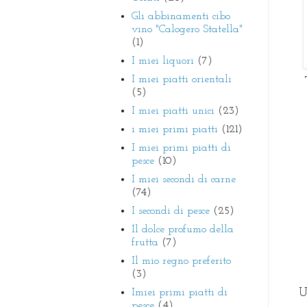
Gli abbinamenti cibo
vino "Calogero Statella"
(1)
I miei liquori
(7)
I miei piatti orientali
T
(5)
I miei piatti unici
(23)
i miei primi piatti
(121)
I miei primi piatti di
pesce
(10)
I miei secondi di carne
(74)
I secondi di pesce
(25)
Il dolce profumo della
frutta
(7)
Il mio regno preferito
(3)
Imiei primi piatti di
U
pesce
(4)