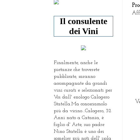
P
ro
Aff
Il consulente
dei Vini
Finalmente, anche le
pietanze che troverete
pubblicate, saranno
accompagnate da grandi
vini curati e selezionati per
Voi dall' enologo Calogero
Ve
Statella.Ma conosciamolo
più da vicino...Calogero, 32
Anni nato a Catania, è
figlio d' Arte, suo padre
Nino Statella è uno dei
somelier più noti dell' isola