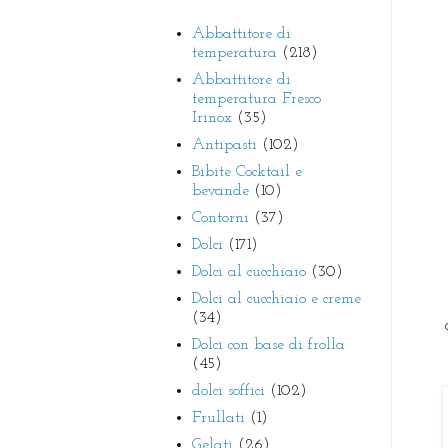
Abbattitore di
temperatura
(218)
Abbattitore di
temperatura Fresco
Irinox
(35)
Antipasti
(102)
Bibite Cocktail e
bevande
(10)
Contorni
(37)
Dolci
(171)
Dolci al cucchiaio
(30)
Dolci al cucchiaio e creme
(34)
Dolci con base di frolla
(45)
dolci soffici
(102)
Frullati
(1)
Gelati
(26)