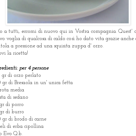
ao a tutti, eccomi di nuovo qui in Vostra compagnia. Quest' 
vo voglia di qualcosa di caldo così ho dato vita grazie anche 
tola a pressione ad una squisita zuppa d' orzo.
ovi la ricetta!
redienti:
per 4 persone
 gr di orzo perlato
 gr di Bresaola in un' unica fetta
arota media
osta di sedano
gr di porro
gr di burro
 gr di brodo di carne
teli di erba cipollina
o Evo Q.b.