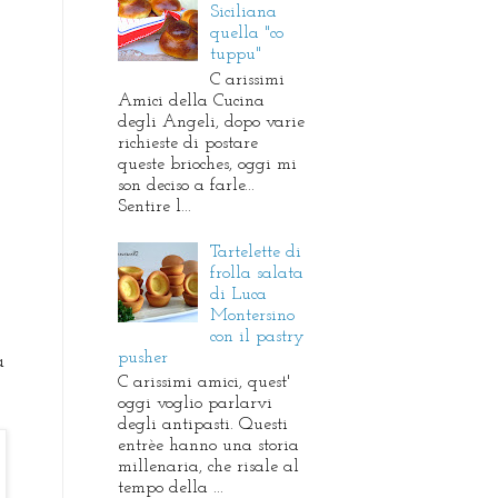
Siciliana
quella "co
tuppu"
C arissimi
Amici della Cucina
degli Angeli, dopo varie
richieste di postare
queste brioches, oggi mi
son deciso a farle...
Sentire l...
Tartelette di
frolla salata
di Luca
Montersino
con il pastry
pusher
a
C arissimi amici, quest'
oggi voglio parlarvi
degli antipasti. Questi
entrèe hanno una storia
millenaria, che risale al
tempo della ...