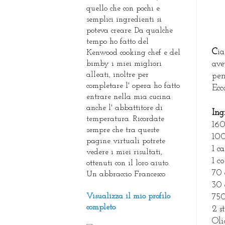
quello che con pochi e
semplici ingredienti si
poteva creare. Da qualche
tempo ho fatto del
C
i
Kenwood cooking chef e del
bimby i miei migliori
ave
alleati, inoltre per
pen
completare l' opera ho fatto
Ecc
entrare nella mia cucina
anche l' abbattitore di
I
ng
temperatura. Ricordate
160
sempre che tra queste
100
pagine virtuali potrete
1 c
vedere i miei risultati,
1 c
ottenuti con il loro aiuto.
70 
Un abbraccio Francesco
30 
Visualizza il mio profilo
750
completo
2 s
Oli