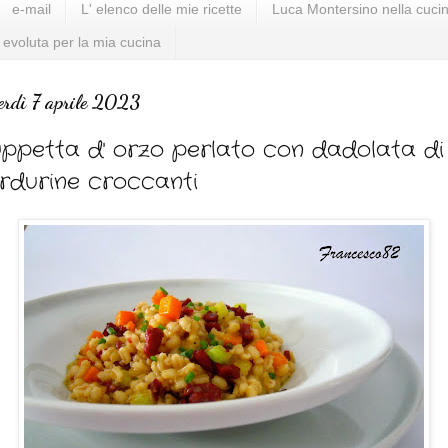
e-mail
L' elenco delle mie ricette
Luca Montersino nella cucin
 evoluta per la mia cucina
erdì 7 aprile 2023
ppetta d' orzo perlato con dadolata di
rdurine croccanti