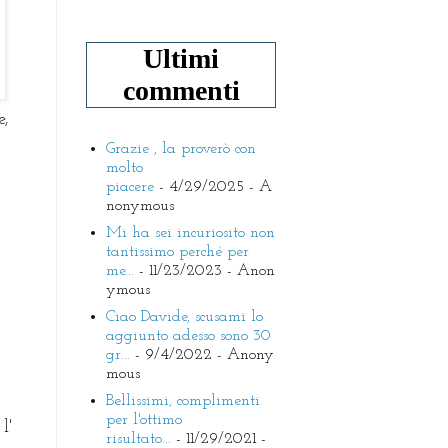
Ultimi
commenti
e,
Grazie , la proverò con
molto
piacere
- 4/29/2025
- A
nonymous
Mi ha sei incuriosito non
tantissimo perché per
me...
- 11/23/2023
- Anon
ymous
Ciao Davide, scusami lo
aggiunto adesso sono 30
gr...
- 9/4/2022
- Anony
mous
Bellissimi, complimenti
per l'ottimo
l'
risultato...
- 11/29/2021
-