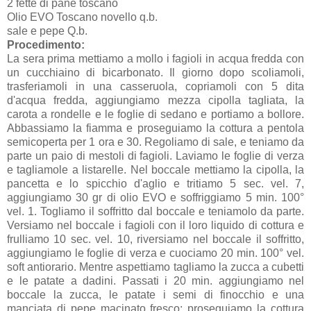
2 fette di pane toscano
Olio EVO Toscano novello q.b.
sale e pepe Q.b.
Procedimento:
La sera prima mettiamo a mollo i fagioli in acqua fredda con
un cucchiaino di bicarbonato. Il giorno dopo scoliamoli,
trasferiamoli in una casseruola, copriamoli con 5 dita
d'acqua fredda, aggiungiamo mezza cipolla tagliata, la
carota a rondelle e le foglie di sedano e portiamo a bollore.
Abbassiamo la fiamma e proseguiamo la cottura a pentola
semicoperta per 1 ora e 30. Regoliamo di sale, e teniamo da
parte un paio di mestoli di fagioli. Laviamo le foglie di verza
e tagliamole a listarelle. Nel boccale mettiamo la cipolla, la
pancetta e lo spicchio d'aglio e tritiamo 5 sec. vel. 7,
aggiungiamo 30 gr di olio EVO e soffriggiamo 5 min. 100°
vel. 1. Togliamo il soffritto dal boccale e teniamolo da parte.
Versiamo nel boccale i fagioli con il loro liquido di cottura e
frulliamo 10 sec. vel. 10, riversiamo nel boccale il soffritto,
aggiungiamo le foglie di verza e cuociamo 20 min. 100° vel.
soft antiorario. Mentre aspettiamo tagliamo la zucca a cubetti
e le patate a dadini. Passati i 20 min. aggiungiamo nel
boccale la zucca, le patate i semi di finocchio e una
manciata di pepe macinato fresco; proseguiamo la cottura