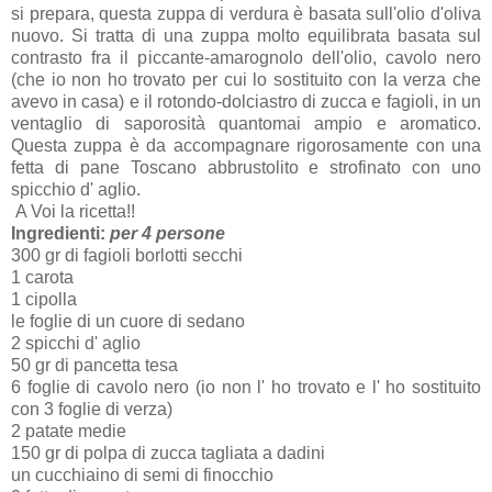
si prepara, questa zuppa di verdura è basata sull'olio d'oliva
nuovo. Si tratta di una zuppa molto equilibrata basata sul
contrasto fra il piccante-amarognolo dell'olio, cavolo nero
(che io non ho trovato per cui lo sostituito con la verza che
avevo in casa) e il rotondo-dolciastro di zucca e fagioli, in un
ventaglio di saporosità quantomai ampio e aromatico.
Questa zuppa è da accompagnare rigorosamente con una
fetta di pane Toscano abbrustolito e strofinato con uno
spicchio d' aglio.
A Voi la ricetta!!
Ingredienti:
per 4 persone
300 gr di fagioli borlotti secchi
1 carota
1 cipolla
le foglie di un cuore di sedano
2 spicchi d' aglio
50 gr di pancetta tesa
6 foglie di cavolo nero (io non l' ho trovato e l' ho sostituito
con 3 foglie di verza)
2 patate medie
150 gr di polpa di zucca tagliata a dadini
un cucchiaino di semi di finocchio