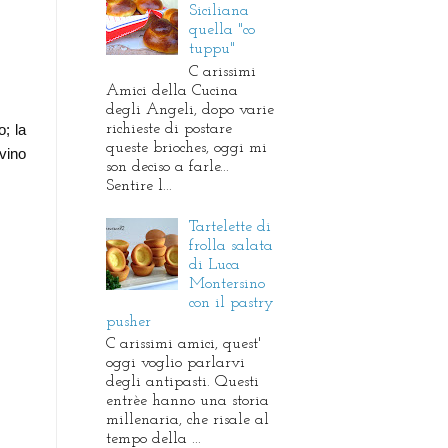
Siciliana
quella "co
tuppu"
C arissimi
Amici della Cucina
degli Angeli, dopo varie
richieste di postare
; la
queste brioches, oggi mi
 vino
son deciso a farle...
Sentire l...
Tartelette di
frolla salata
di Luca
Montersino
con il pastry
pusher
C arissimi amici, quest'
oggi voglio parlarvi
degli antipasti. Questi
entrèe hanno una storia
millenaria, che risale al
tempo della ...