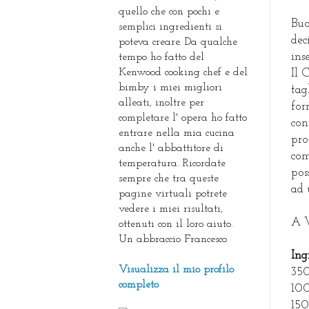
quello che con pochi e
Buo
semplici ingredienti si
dec
poteva creare. Da qualche
ins
tempo ho fatto del
Kenwood cooking chef e del
Il 
bimby i miei migliori
tag
alleati, inoltre per
for
completare l' opera ho fatto
con
entrare nella mia cucina
pro
anche l' abbattitore di
com
temperatura. Ricordate
pos
sempre che tra queste
ad 
pagine virtuali potrete
vedere i miei risultati,
A V
ottenuti con il loro aiuto.
Un abbraccio Francesco
Ing
Visualizza il mio profilo
350
completo
100
150