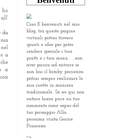
, ho
all'
Ciao E benvenuti nel mio
blog, tra queste pagine
e da
virtuali potrai trovare
 sua
spunti e idee per poter
 nel
rendere speciale i tuoi
do a
piatti e i tuoi menù... ...non
 che
aver paura ad entrare se
o si
non hai il bimby pazienza
così
potrai sempre realizzare le
mie ricette in maniera
tradizionale.. Se sei qui non
esitare lascia pure un tuo
commento come segno del
tuo passaggio Alla
prossima visita Grazie
Francesco