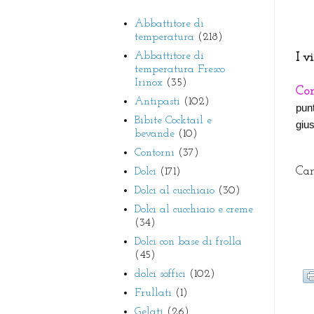
Abbattitore di
temperatura
(218)
Abbattitore di
I v
temperatura Fresco
Irinox
(35)
Con
Antipasti
(102)
punt
Bibite Cocktail e
gius
bevande
(10)
Contorni
(37)
Can
Dolci
(171)
Dolci al cucchiaio
(30)
Dolci al cucchiaio e creme
(34)
Dolci con base di frolla
(45)
dolci soffici
(102)
Frullati
(1)
Gelati
(26)