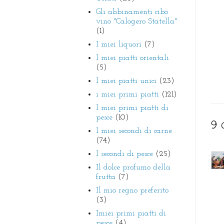
Gli abbinamenti cibo
vino "Calogero Statella"
(1)
I miei liquori
(7)
I miei piatti orientali
(5)
I miei piatti unici
(23)
i miei primi piatti
(121)
I miei primi piatti di
pesce
(10)
9 
I miei secondi di carne
(74)
I secondi di pesce
(25)
Il dolce profumo della
frutta
(7)
Il mio regno preferito
(3)
Imiei primi piatti di
pesce
(4)