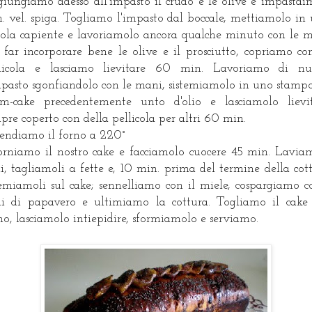
iungiamo adesso all'impasto il crudo e le olive e impastai
. vel. spiga. Togliamo l'impasto dal boccale, mettiamolo in
tola capiente e lavoriamolo ancora qualche minuto con le 
 far incorporare bene le olive e il prosciutto, copriamo co
llicola e lasciamo lievitare 60 min. Lavoriamo di nu
mpasto sgonfiandolo con le mani, sistemiamolo in uno stamp
m-cake precedentemente unto d'olio e lasciamolo lievi
pre coperto con della pellicola per altri 60 min.
endiamo il forno a 220°
orniamo il nostro cake e facciamolo cuocere 45 min. Lavia
hi, tagliamoli a fette e, 10 min. prima del termine della cot
temiamoli sul cake; sennelliamo con il miele, cospargiamo c
i di papavero e ultimiamo la cottura. Togliamo il cake
no, lasciamolo intiepidire, sformiamolo e serviamo.