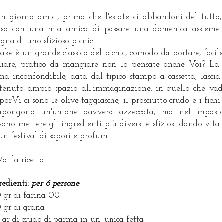
n giorno amici, prima che l'estate ci abbandoni del tutto
iso con una mia amica di passare una domenica assieme 
egna di uno sfizioso picnic.
Cake è un grande classico del picnic, comodo da portare, facil
liare, pratico da mangiare non lo pensate anche Voi? La
ma inconfondibile, data dal tipico stampo a cassetta, lascia
tenuto ampio spazio all'immaginazione: in quello che va
porVi ci sono le olive taggiasche, il prosciutto crudo e i fichi
pongono un'unione davvero azzeccata, ma nell'impast
sono mettere gli ingredienti più diversi e sfiziosi dando vita 
un festival di sapori e profumi...
oi la ricetta.
redienti:
per 6 persone
 gr di farina 00
 gr di grana
 gr di crudo di parma in un' unica fetta