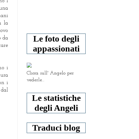
mo 1
 una
mani
n la
ovo
Le foto degli
o da
tare
appassionati
mo i
Clicca sull' Angelo per
tura
vederle...
on i
 dal
Le statistiche
degli Angeli
Traduci blog