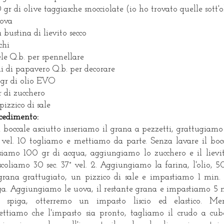
 gr di olive taggiasche snocciolate (io ho trovato quelle sott'o
ova
 bustina di lievito secco
chi
le Q.b. per spennellare
i di papavero Q.b. per decorare
gr di olio EVO
r di zucchero
pizzico di sale
cedimento:
 boccale asciutto inseriamo il grana a pezzetti, grattugiam
. vel. 10 togliamo e mettiamo da parte. Senza lavare il boc
siamo 100 gr di acqua, aggiungiamo lo zucchero e il lievi
coliamo 30 sec. 37° vel. 2. Aggiungiamo la farina, l'olio, 5
grana grattugiato, un pizzico di sale e impastiamo 1 min. 
ga. Aggiungiamo le uova, il restante grana e impastiamo 5 
. spiga, otterremo un impasto liscio ed elastico. Me
ettiamo che l'impasto sia pronto, tagliamo il crudo a cube