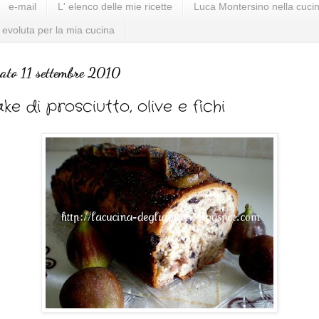
e-mail
L' elenco delle mie ricette
Luca Montersino nella cucin
 evoluta per la mia cucina
ato 11 settembre 2010
ke di prosciutto, olive e fichi