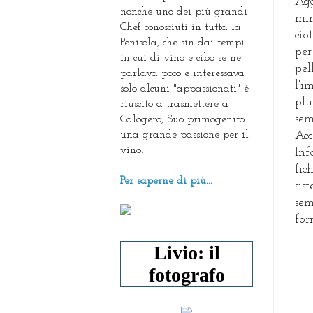
Agg
nonchè uno dei più grandi
min
Chef conosciuti in tutta la
cio
Penisola, che sin dai tempi
per
in cui di vino e cibo se ne
pe
parlava poco e interessava
l'i
solo alcuni "appassionati" è
plu
riuscito a trasmettere a
sem
Calogero, Suo primogenito
una grande passione per il
Acc
vino.
Inf
fic
Per saperne di più...
sis
sem
for
Livio: il
fotografo