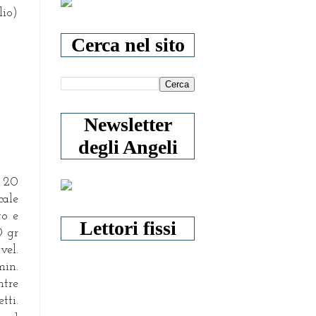
lio)
Cerca nel sito
Newsletter
degli Angeli
o 20
cale
to e
Lettori fissi
0 gr
vel.
min.
ntre
tti.