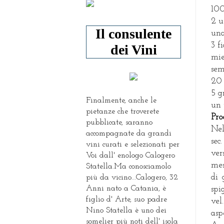
100
2 u
Il consulente
una
3 fi
dei Vini
mie
sem
20 
5 g
Finalmente, anche le
un 
pietanze che troverete
Pro
pubblicate, saranno
Nel
accompagnate da grandi
sec
vini curati e selezionati per
ver
Voi dall' enologo Calogero
mes
Statella.Ma conosciamolo
di 
più da vicino...Calogero, 32
Anni nato a Catania, è
spi
figlio d' Arte, suo padre
vel
Nino Statella è uno dei
asp
somelier più noti dell' isola