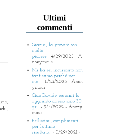
Ultimi
commenti
Grazie , la proverò con
molto
piacere
- 4/29/2025
- A
nonymous
Mi ha sei incuriosito non
tantissimo perché per
me...
- 11/23/2023
- Anon
ymous
Ciao Davide, scusami lo
aggiunto adesso sono 30
imo,
gr...
- 9/4/2022
- Anony
chi,
mous
Bellissimi, complimenti
per l'ottimo
risultato...
- 11/29/2021
-