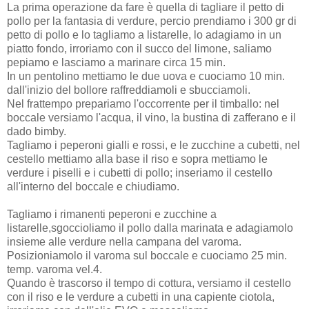
La prima operazione da fare è quella di tagliare il petto di
pollo per la fantasia di verdure, percio prendiamo i 300 gr di
petto di pollo e lo tagliamo a listarelle, lo adagiamo in un
piatto fondo, irroriamo con il succo del limone, saliamo
pepiamo e lasciamo a marinare circa 15 min.
In un pentolino mettiamo le due uova e cuociamo 10 min.
dall'inizio del bollore raffreddiamoli e sbucciamoli.
Nel frattempo prepariamo l'occorrente per il timballo: nel
boccale versiamo l'acqua, il vino, la bustina di zafferano e il
dado bimby.
Tagliamo i peperoni gialli e rossi, e le zucchine a cubetti, nel
cestello mettiamo alla base il riso e sopra mettiamo le
verdure i piselli e i cubetti di pollo; inseriamo il cestello
all'interno del boccale e chiudiamo.
Tagliamo i rimanenti peperoni e zucchine a
listarelle,sgoccioliamo il pollo dalla marinata e adagiamolo
insieme alle verdure nella campana del varoma.
Posizioniamolo il varoma sul boccale e cuociamo 25 min.
temp. varoma vel.4.
Quando è trascorso il tempo di cottura, versiamo il cestello
con il riso e le verdure a cubetti in una capiente ciotola,