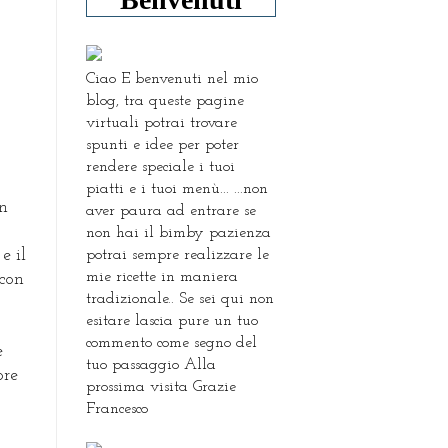
Ciao E benvenuti nel mio
blog, tra queste pagine
virtuali potrai trovare
spunti e idee per poter
rendere speciale i tuoi
piatti e i tuoi menù... ...non
un
aver paura ad entrare se
non hai il bimby pazienza
potrai sempre realizzare le
e il
mie ricette in maniera
 con
tradizionale.. Se sei qui non
esitare lascia pure un tuo
commento come segno del
e
tuo passaggio Alla
ore
prossima visita Grazie
Francesco