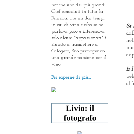
nonchè uno dei più grandi
Chef conosciuti in tutta la
Penisola, che sin dai tempi
in cui di vino e cibo se ne
Se 
parlava poco e interessava
dal
solo alcuni "appassionati" è
nel
riuscito a trasmettere a
buo
Calogero, Suo primogenito
dop
una grande passione per il
vino.
Io 
pel
Per saperne di più...
all
Livio: il
fotografo