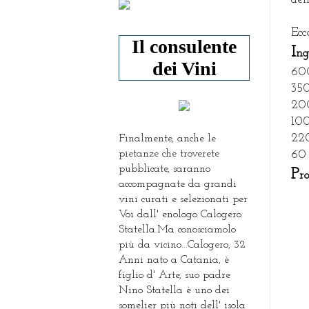
Ecc
Il consulente
I
ng
dei Vini
600
350
200
100
220
Finalmente, anche le
pietanze che troverete
60 
pubblicate, saranno
P
r
accompagnate da grandi
vini curati e selezionati per
Voi dall' enologo Calogero
Statella.Ma conosciamolo
più da vicino...Calogero, 32
Anni nato a Catania, è
figlio d' Arte, suo padre
Nino Statella è uno dei
somelier più noti dell' isola