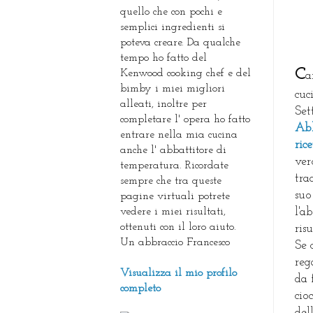
quello che con pochi e
semplici ingredienti si
poteva creare. Da qualche
tempo ho fatto del
C
Kenwood cooking chef e del
a
bimby i miei migliori
cuc
alleati, inoltre per
Set
completare l' opera ho fatto
Abb
entrare nella mia cucina
ric
anche l' abbattitore di
ver
temperatura. Ricordate
tra
sempre che tra queste
suo
pagine virtuali potrete
vedere i miei risultati,
l'a
ottenuti con il loro aiuto.
ris
Un abbraccio Francesco
Se 
reg
Visualizza il mio profilo
da 
completo
cio
dell