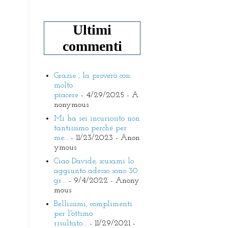
Ultimi
commenti
Grazie , la proverò con
molto
piacere
- 4/29/2025
- A
nonymous
Mi ha sei incuriosito non
tantissimo perché per
me...
- 11/23/2023
- Anon
ymous
Ciao Davide, scusami lo
aggiunto adesso sono 30
gr...
- 9/4/2022
- Anony
mous
Bellissimi, complimenti
per l'ottimo
risultato...
- 11/29/2021
-