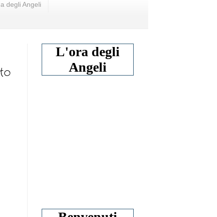
a degli Angeli
L'ora degli
Angeli
to
Benvenuti