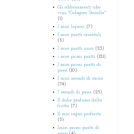
Gli abbinamenti cibo
vino "Calogero Statella"
(1)
I miei liquori
(7)
I miei piatti orientali
(5)
I miei piatti unici
(23)
i miei primi piatti
(121)
I miei primi piatti di
pesce
(10)
I miei secondi di carne
(74)
I secondi di pesce
(25)
Il dolce profumo della
frutta
(7)
Il mio regno preferito
(3)
Imiei primi piatti di
pesce
(4)