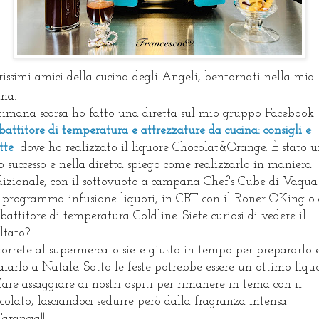
rissimi amici della cucina degli Angeli, bentornati nella mia
ina.
timana scorsa ho fatto una diretta sul mio gruppo Facebook
attitore di temperatura e attrezzature da cucina: consigli e
ette
dove ho realizzato il liquore Chocolat&Orange. È stato 
o successo e nella diretta spiego come realizzarlo in maniera
dizionale, con il sottovuoto a campana Chef's Cube di Vaqua 
 programma infusione liquori, in CBT con il Roner QKing o
bbattitore di temperatura Coldline. Siete curiosi di vedere il
ultato?
correte al supermercato siete giusto in tempo per prepararlo 
alarlo a Natale. Sotto le feste potrebbe essere un ottimo liqu
fare assaggiare ai nostri ospiti per rimanere in tema con il
ccolato, lasciandoci sedurre però dalla fragranza intensa
'arancia!!!