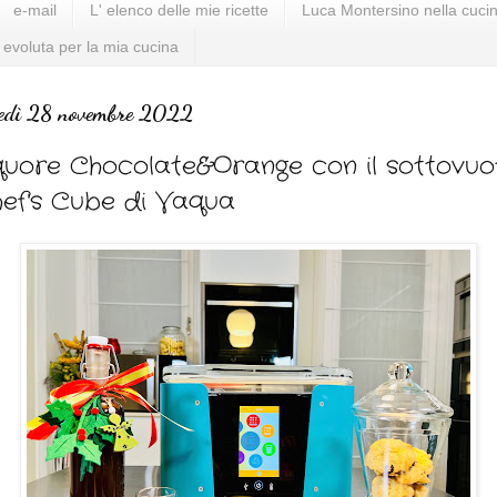
e-mail
L' elenco delle mie ricette
Luca Montersino nella cucin
 evoluta per la mia cucina
nedì 28 novembre 2022
quore Chocolate&Orange con il sottovuo
ef's Cube di Vaqua