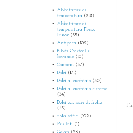
Abbattitore di
temperatura
(218)
Abbattitore di
temperatura Fresco
Irinox
(35)
Antipasti
(102)
Bibite Cocktail e
bevande
(10)
Contorni
(37)
Dolci
(171)
Dolci al cucchiaio
(30)
Dolci al cucchiaio e creme
(34)
Dolci con base di frolla
Fin
(45)
dolci soffici
(102)
Frullati
(1)
Gelati
(26)