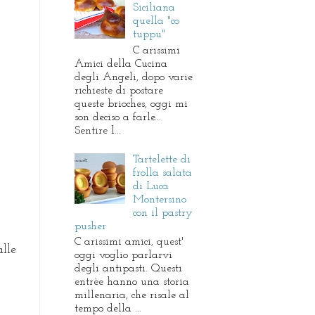
Siciliana
quella "co
tuppu"
C arissimi
Amici della Cucina
degli Angeli, dopo varie
richieste di postare
queste brioches, oggi mi
son deciso a farle...
Sentire l...
Tartelette di
frolla salata
di Luca
Montersino
con il pastry
pusher
C arissimi amici, quest'
alle
oggi voglio parlarvi
l
degli antipasti. Questi
entrèe hanno una storia
millenaria, che risale al
tempo della ...