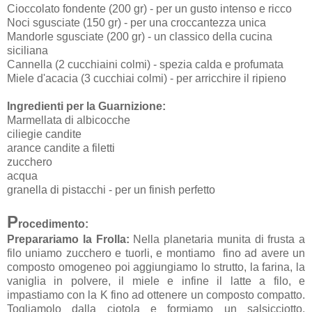
Cioccolato fondente (200 gr) - per un gusto intenso e ricco
Noci sgusciate (150 gr) - per una croccantezza unica
Mandorle sgusciate (200 gr) - un classico della cucina
siciliana
Cannella (2 cucchiaini colmi) - spezia calda e profumata
Miele d'acacia (3 cucchiai colmi) - per arricchire il ripieno
Ingredienti per la Guarnizione:
Marmellata di albicocche
ciliegie candite
arance candite a filetti
zucchero
acqua
granella di pistacchi - per un finish perfetto
P
rocedimento:
Preparariamo la Frolla:
Nella planetaria munita di frusta a
filo uniamo zucchero e tuorli, e montiamo fino ad avere un
composto omogeneo poi aggiungiamo lo strutto, la farina, la
vaniglia in polvere, il miele e infine il latte a filo, e
impastiamo con la K fino ad ottenere un composto compatto.
Togliamolo dalla ciotola e formiamo un salsicciotto,