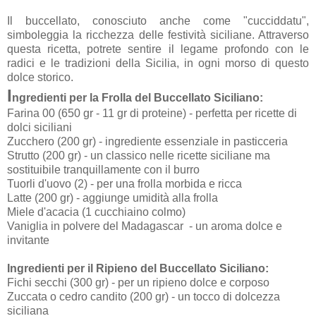
Il buccellato, conosciuto anche come "cucciddatu",
simboleggia la ricchezza delle festività siciliane. Attraverso
questa ricetta, potrete sentire il legame profondo con le
radici e le tradizioni della Sicilia, in ogni morso di questo
dolce storico.
I
ngredienti per la Frolla del Buccellato Siciliano:
Farina 00 (650 gr - 11 gr di proteine) - perfetta per ricette di
dolci siciliani
Zucchero (200 gr) - ingrediente essenziale in pasticceria
Strutto (200 gr) - un classico nelle ricette siciliane ma
sostituibile tranquillamente con il burro
Tuorli d'uovo (2) - per una frolla morbida e ricca
Latte (200 gr) - aggiunge umidità alla frolla
Miele d'acacia (1 cucchiaino colmo)
Vaniglia in polvere del Madagascar - un aroma dolce e
invitante
Ingredienti per il Ripieno del Buccellato Siciliano:
Fichi secchi (300 gr) - per un ripieno dolce e corposo
Zuccata o cedro candito (200 gr) - un tocco di dolcezza
siciliana