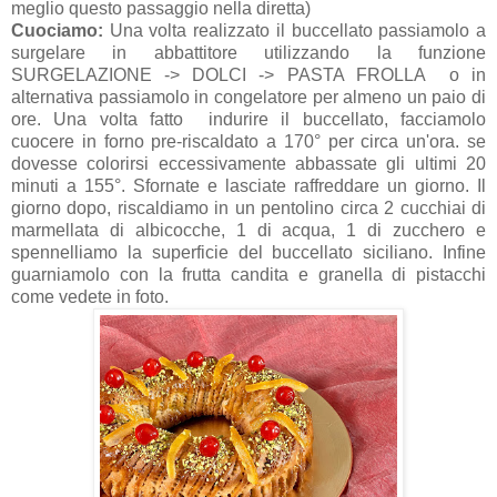
meglio questo passaggio nella diretta)
Cuociamo:
Una volta realizzato il buccellato passiamolo a
surgelare in abbattitore utilizzando la funzione
SURGELAZIONE -> DOLCI -> PASTA FROLLA o in
alternativa passiamolo in congelatore per almeno un paio di
ore. Una volta fatto indurire il buccellato, facciamolo
cuocere in forno pre-riscaldato a 170° per circa un'ora. se
dovesse colorirsi eccessivamente abbassate gli ultimi 20
minuti a 155°. Sfornate e lasciate raffreddare un giorno. Il
giorno dopo, riscaldiamo in un pentolino circa 2 cucchiai di
marmellata di albicocche, 1 di acqua, 1 di zucchero e
spennelliamo la superficie del buccellato siciliano. Infine
guarniamolo con la frutta candita e granella di pistacchi
come vedete in foto.