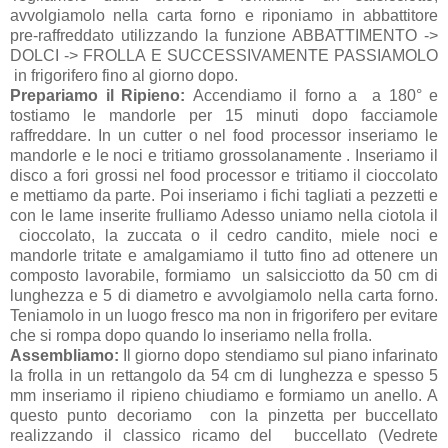
avvolgiamolo nella carta forno e riponiamo in abbattitore
pre-raffreddato utilizzando la funzione ABBATTIMENTO ->
DOLCI -> FROLLA E SUCCESSIVAMENTE PASSIAMOLO
in frigorifero fino al giorno dopo.
Prepariamo il Ripieno:
Accendiamo
il forno a
a 180° e
tostiamo le mandorle per 15 minuti dopo facciamole
raffreddare. In un cutter o nel food processor inseriamo le
mandorle e le noci e tritiamo grossolanamente . Inseriamo il
disco a fori grossi nel food processor e tritiamo il cioccolato
e mettiamo da parte. Poi inseriamo i fichi tagliati a pezzetti e
con le lame inserite frulliamo Adesso uniamo nella ciotola il
cioccolato, la zuccata o il cedro candito, miele noci e
mandorle tritate e amalgamiamo il tutto fino ad ottenere un
composto lavorabile, formiamo un salsicciotto da 50 cm di
lunghezza e 5 di diametro e avvolgiamolo nella carta forno.
Teniamolo in un luogo fresco ma non in frigorifero per evitare
che si rompa dopo quando lo inseriamo nella frolla.
Assembliamo:
Il giorno dopo stendiamo sul piano infarinato
la frolla in un rettangolo da 54 cm di lunghezza e spesso 5
mm inseriamo il ripieno chiudiamo e formiamo un anello. A
questo punto decoriamo con la pinzetta per buccellato
realizzando il classico ricamo del buccellato (Vedrete