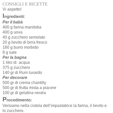
CONSIGLI E RICETTE
Vi aspetto!
I
ngredienti:
Per il babà
400 g farina manitoba
400 g uova
40 g zucchero semolato
20 g lievito di birra fresco
160 g burro morbido
8 g sale
Per la bagna
1 litro di acqua
375 g zucchero
140 gr di Rum luxardo
Per decorare
500 gr di crema chantilly
500 gr di frutta mista a piacere
100 gr di gelatina neutra
P
rocedimento:
Versiamo nella ciotola dell’impastatrice la farina, il lievito e
lo zucchero.