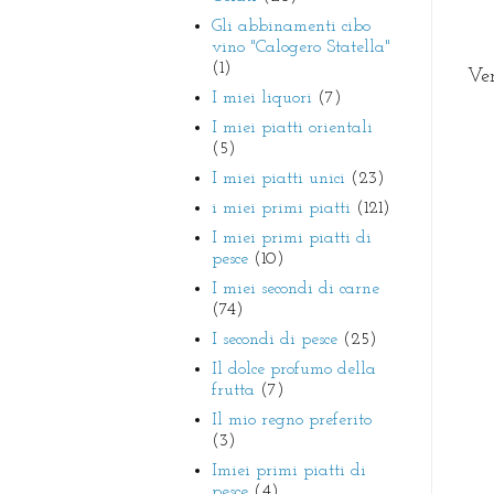
Gli abbinamenti cibo
vino "Calogero Statella"
(1)
Ver
I miei liquori
(7)
I miei piatti orientali
(5)
I miei piatti unici
(23)
i miei primi piatti
(121)
I miei primi piatti di
pesce
(10)
I miei secondi di carne
(74)
I secondi di pesce
(25)
Il dolce profumo della
frutta
(7)
Il mio regno preferito
(3)
Imiei primi piatti di
pesce
(4)