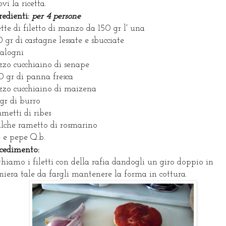
ovi la ricetta.
redienti:
per 4 persone
ette di filetto di manzo da 150 gr l' una
 gr di castagne lessate e sbucciate
calogni
zo cucchiaino di senape
 gr di panna fresca
zo cucchiaino di maizena
gr di burro
ametti di ribes
lche rametto di rosmarino
e e pepe Q.b.
cedimento:
hiamo i filetti con della rafia dandogli un giro doppio in
iera tale da fargli mantenere la forma in cottura.