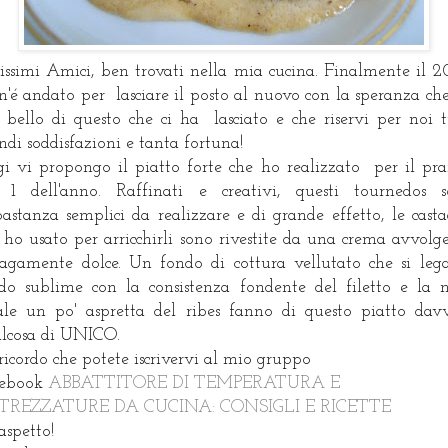
rissimi Amici, ben trovati nella mia cucina. Finalmente il 
n'é andato per lasciare il posto al nuovo con la speranza che
 bello di questo che ci ha lasciato e che riservi per noi t
ndi soddisfazioni e tanta fortuna!
i vi propongo il piatto forte che ho realizzato per il pr
 1 dell'anno. Raffinati e creativi, questi tournedos 
astanza semplici da realizzare e di grande effetto, le cast
 ho usato per arricchirli sono rivestite da una crema avvolg
agamente dolce. Un fondo di cottura vellutato che si leg
o sublime con la consistenza fondente del filetto e la 
ale un po' aspretta del ribes fanno di questo piatto dav
lcosa di UNICO.
ricordo che potete iscrivervi al mio gruppo
cebook
ABBATTITORE DI TEMPERATURA E
TREZZATURE DA CUCINA: CONSIGLI E RICETTE
aspetto!