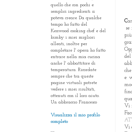
quello che con pochi e
semplici ingredienti si
poteva creare. Da qualche
C
a
tempo ho fatto del
se 
Kenwood cooking chef e del
più
bimby i miei migliori
gra
alleati, inoltre per
Ogg
completare l' opera ho fatto
del
entrare nella mia cucina
anche l' abbattitore di
abb
temperatura. Ricordate
che
sempre che tra queste
e v
pagine virtuali potrete
mod
vedere i miei risultati,
fin
ottenuti con il loro aiuto.
qua
Un abbraccio Francesco
Vi 
Fa
Visualizza il mio profilo
AT
completo
Vi 