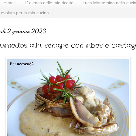
e-mail
L' elenco delle mie ricette
Luca Montersino nella cucin
 evoluta per la mia cucina
edì 2 gennaio 2023
urnedos alla senape con ribes e castag