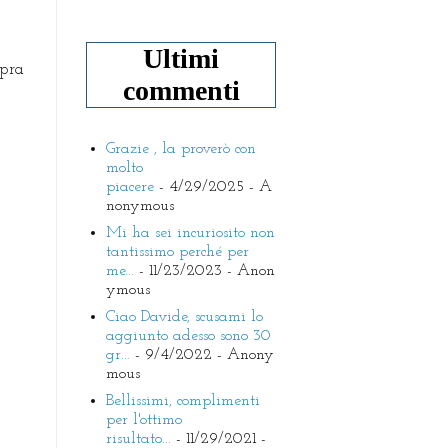
Ultimi
opra
commenti
Grazie , la proverò con
molto
piacere
- 4/29/2025
- A
nonymous
Mi ha sei incuriosito non
tantissimo perché per
me...
- 11/23/2023
- Anon
ymous
Ciao Davide, scusami lo
aggiunto adesso sono 30
gr...
- 9/4/2022
- Anony
mous
Bellissimi, complimenti
per l'ottimo
risultato...
- 11/29/2021
-