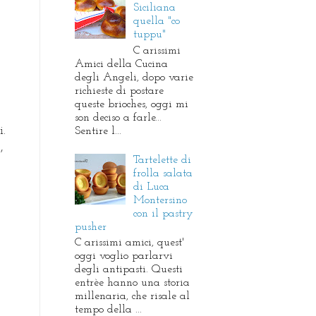
Siciliana
quella "co
tuppu"
C arissimi
Amici della Cucina
degli Angeli, dopo varie
richieste di postare
queste brioches, oggi mi
son deciso a farle...
i.
Sentire l...
,
Tartelette di
frolla salata
di Luca
Montersino
con il pastry
pusher
C arissimi amici, quest'
oggi voglio parlarvi
degli antipasti. Questi
entrèe hanno una storia
millenaria, che risale al
tempo della ...