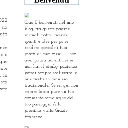
2022
Ciao E benvenuti nel mio
 sia
blog, tra queste pagine
utti
virtuali potrai trovare
spunti e idee per poter
rendere speciale i tuoi
anzo
piatti e i tuoi menù... ...non
sono
aver paura ad entrare se
agne
non hai il bimby pazienza
ente
potrai sempre realizzare le
a in
mie ricette in maniera
nota
tradizionale.. Se sei qui non
vero
esitare lascia pure un tuo
commento come segno del
tuo passaggio Alla
prossima visita Grazie
Francesco