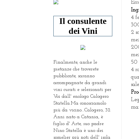
Ecc
I
ng
4 f
Il consulente
300
dei Vini
2 s
mez
200
mez
50 
Finalmente, anche le
pietanze che troverete
4 r
pubblicate, saranno
qua
accompagnate da grandi
sal
vini curati e selezionati per
P
ro
Voi dall' enologo Calogero
Leg
Statella.Ma conosciamolo
man
più da vicino...Calogero, 32
Anni nato a Catania, è
figlio d' Arte, suo padre
Nino Statella è uno dei
somelier più noti dell' isola