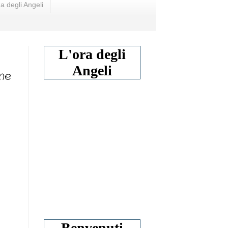
a degli Angeli
L'ora degli
Angeli
ne
Benvenuti