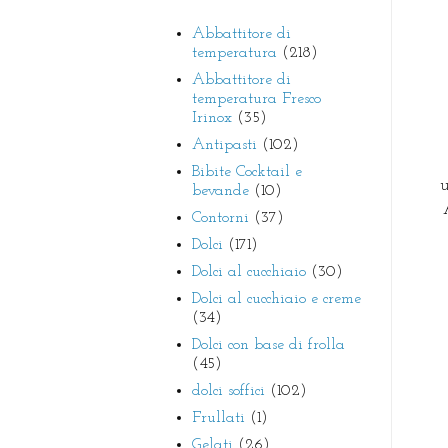
Abbattitore di
temperatura
(218)
Abbattitore di
temperatura Fresco
Irinox
(35)
Antipasti
(102)
Bibite Cocktail e
u
bevande
(10)
Contorni
(37)
Dolci
(171)
Dolci al cucchiaio
(30)
Dolci al cucchiaio e creme
(34)
Dolci con base di frolla
(45)
dolci soffici
(102)
Frullati
(1)
Gelati
(26)