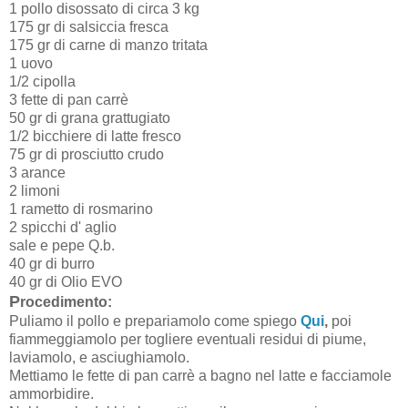
1 pollo disossato di circa 3 kg
175 gr di salsiccia fresca
175 gr di carne di manzo tritata
1 uovo
1/2 cipolla
3 fette di pan carrè
50 gr di grana grattugiato
1/2 bicchiere di latte fresco
75 gr di prosciutto crudo
3 arance
2 limoni
1 rametto di rosmarino
2 spicchi d' aglio
sale e pepe Q.b.
40 gr di burro
40 gr di Olio EVO
P
rocedimento:
Puliamo il pollo e prepariamolo come spiego
Qui
,
poi
fiammeggiamolo per togliere eventuali residui di piume,
laviamolo, e asciughiamolo.
Mettiamo le fette di pan carrè a bagno nel latte e facciamole
ammorbidire.