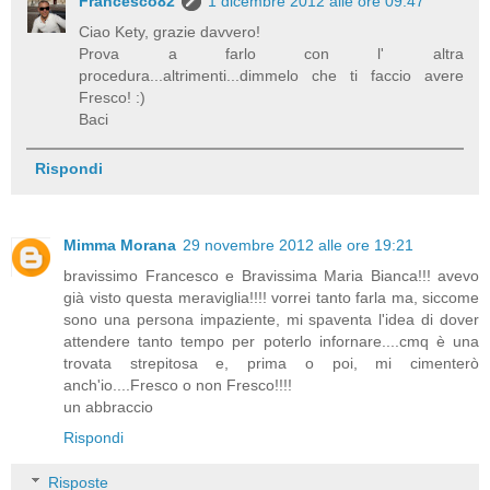
Francesco82
1 dicembre 2012 alle ore 09:47
Ciao Kety, grazie davvero!
Prova a farlo con l' altra
procedura...altrimenti...dimmelo che ti faccio avere
Fresco! :)
Baci
Rispondi
Mimma Morana
29 novembre 2012 alle ore 19:21
bravissimo Francesco e Bravissima Maria Bianca!!! avevo
già visto questa meraviglia!!!! vorrei tanto farla ma, siccome
sono una persona impaziente, mi spaventa l'idea di dover
attendere tanto tempo per poterlo infornare....cmq è una
trovata strepitosa e, prima o poi, mi cimenterò
anch'io....Fresco o non Fresco!!!!
un abbraccio
Rispondi
Risposte