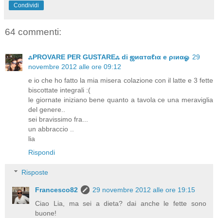
Condividi
64 commenti:
ஃPROVARE PER GUSTAREஃ di ஜиαтαℓια e ριиαஓ
29
novembre 2012 alle ore 09:12
e io che ho fatto la mia misera colazione con il latte e 3 fette
biscottate integrali :(
le giornate iniziano bene quanto a tavola ce una meraviglia
del genere..
sei bravissimo fra...
un abbraccio ..
lia
Rispondi
Risposte
Francesco82
29 novembre 2012 alle ore 19:15
Ciao Lia, ma sei a dieta? dai anche le fette sono
buone!