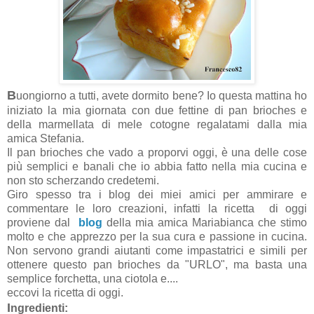
B
uongiorno a tutti, avete dormito bene? Io questa mattina ho
iniziato la mia giornata con due fettine di pan brioches e
della marmellata di mele cotogne regalatami dalla mia
amica Stefania.
Il pan brioches che vado a proporvi oggi, è una delle cose
più semplici e banali che io abbia fatto nella mia cucina e
non sto scherzando credetemi.
Giro spesso tra i blog dei miei amici per ammirare e
commentare le loro creazioni, infatti la ricetta di oggi
proviene dal
blog
della mia amica Mariabianca che stimo
molto e che apprezzo per la sua cura e passione in cucina.
Non servono grandi aiutanti come impastatrici e simili per
ottenere questo pan brioches da "URLO", ma basta una
semplice forchetta, una ciotola e....
eccovi la ricetta di oggi.
I
ngredienti: