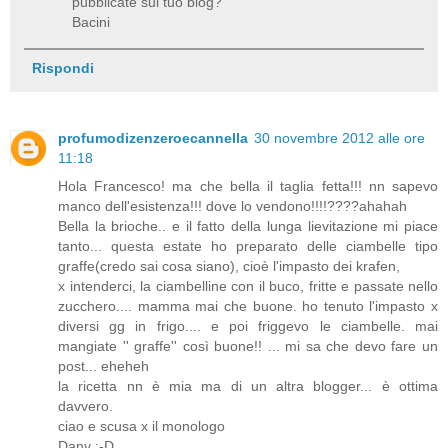
pubblicate sul tuo blog?
Bacini
Rispondi
profumodizenzeroecannella
30 novembre 2012 alle ore
11:18
Hola Francesco! ma che bella il taglia fetta!!! nn sapevo
manco dell'esistenza!!! dove lo vendono!!!!????ahahah
Bella la brioche.. e il fatto della lunga lievitazione mi piace
tanto... questa estate ho preparato delle ciambelle tipo
graffe(credo sai cosa siano), cioè l'impasto dei krafen,
x intenderci, la ciambelline con il buco, fritte e passate nello
zucchero.... mamma mai che buone. ho tenuto l'impasto x
diversi gg in frigo.... e poi friggevo le ciambelle. mai
mangiate '' graffe'' così buone!! ... mi sa che devo fare un
post... eheheh
la ricetta nn è mia ma di un altra blogger... è ottima
davvero.
ciao e scusa x il monologo
Dany :-D