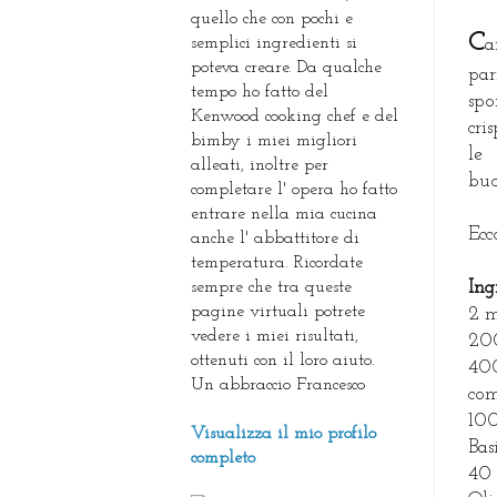
quello che con pochi e
C
semplici ingredienti si
a
poteva creare. Da qualche
par
tempo ho fatto del
spo
Kenwood cooking chef e del
cri
bimby i miei migliori
le
alleati, inoltre per
buo
completare l' opera ho fatto
entrare nella mia cucina
Ecc
anche l' abbattitore di
temperatura. Ricordate
sempre che tra queste
Ing
pagine virtuali potrete
2 m
vedere i miei risultati,
200
ottenuti con il loro aiuto.
400
Un abbraccio Francesco
com
100
Visualizza il mio profilo
Bas
completo
40 