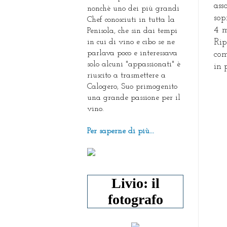
ass
nonchè uno dei più grandi
sop
Chef conosciuti in tutta la
4 m
Penisola, che sin dai tempi
in cui di vino e cibo se ne
Rip
parlava poco e interessava
com
solo alcuni "appassionati" è
in 
riuscito a trasmettere a
Calogero, Suo primogenito
una grande passione per il
vino.
Per saperne di più...
Livio: il
fotografo