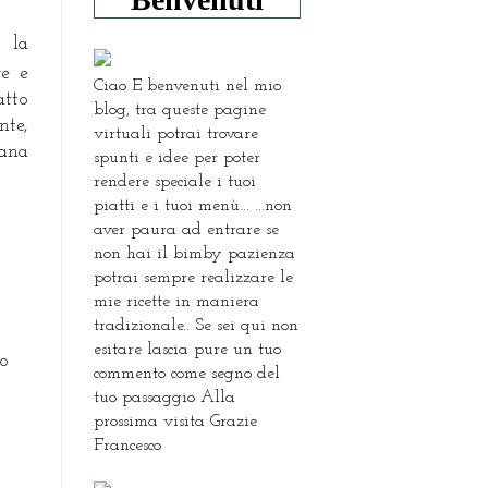
i la
re e
Ciao E benvenuti nel mio
atto
blog, tra queste pagine
nte,
virtuali potrai trovare
ana
spunti e idee per poter
rendere speciale i tuoi
piatti e i tuoi menù... ...non
aver paura ad entrare se
non hai il bimby pazienza
potrai sempre realizzare le
mie ricette in maniera
tradizionale.. Se sei qui non
esitare lascia pure un tuo
io
commento come segno del
tuo passaggio Alla
prossima visita Grazie
Francesco