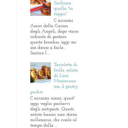
Siciliana
quella "co
tuppu"
C arissimi
Amici della Cucina
degli Angeli, dopo varie
richieste di postare
queste brioches, oggi mi
son deciso a farle...
Sentire l...
Tartelette di
frolla salata
di Luca
Montersino
con il pastry
pusher
C arissimi amici, quest'
oggi voglio parlarvi
degli antipasti. Questi
entrèe hanno una storia
millenaria, che risale al
tempo della ...