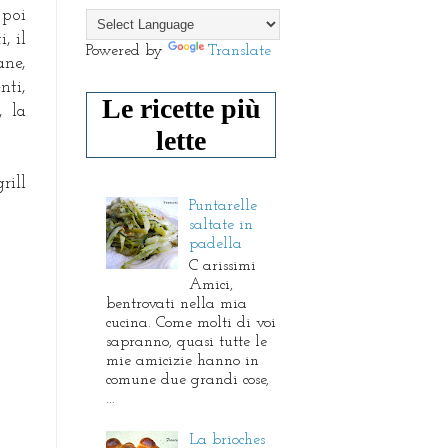
 poi
, il
Powered by
Translate
ane,
nti,
Le ricette più
, la
lette
rill
Puntarelle
saltate in
padella
C arissimi
Amici,
bentrovati nella mia
cucina. Come molti di voi
sapranno, quasi tutte le
mie amicizie hanno in
comune due grandi cose,
...
La brioches