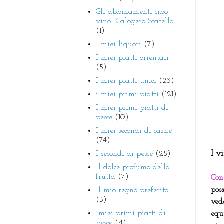
Gli abbinamenti cibo
vino "Calogero Statella"
(1)
I miei liquori
(7)
I miei piatti orientali
(5)
I miei piatti unici
(23)
i miei primi piatti
(121)
I miei primi piatti di
pesce
(10)
I miei secondi di carne
(74)
I v
I secondi di pesce
(25)
Il dolce profumo della
frutta
(7)
Con
poss
Il mio regno preferito
(3)
ved
Imiei primi piatti di
equi
pesce
(4)