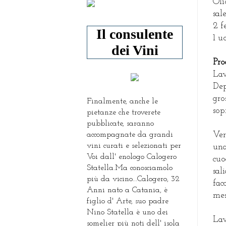
Oli
sal
2 f
Il consulente
1 u
dei Vini
Pro
Lav
Dep
gro
Finalmente, anche le
sop
pietanze che troverete
pubblicate, saranno
accompagnate da grandi
Ver
vini curati e selezionati per
una
Voi dall' enologo Calogero
cuo
Statella.Ma conosciamolo
sal
più da vicino...Calogero, 32
fa
Anni nato a Catania, è
mes
figlio d' Arte, suo padre
Nino Statella è uno dei
La
somelier più noti dell' isola