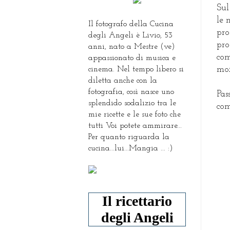
Sul
le 
Il fotografo della Cucina
pro
degli Angeli è Livio, 53
pro
anni, nato a Mestre (ve)
com
appassionato di musica e
cinema. Nel tempo libero si
moz
diletta anche con la
fotografia, così nasce uno
Pas
splendido sodalizio tra le
com
mie ricette e le sue foto che
tutti Voi potete ammirare...
Per quanto riguarda la
cucina...lui...Mangia ... :)
Il ricettario
degli Angeli