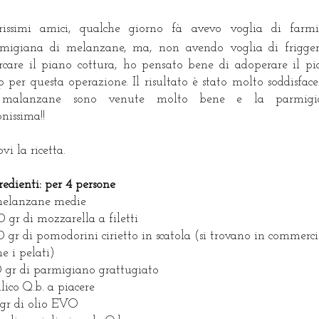
rissimi amici, qualche giorno fà avevo voglia di farm
migiana di melanzane, ma, non avendo voglia di frigge
rcare il piano cottura, ho pensato bene di adoperare il pi
sp per questa operazione. Il risultato è stato molto soddisface
 malanzane sono venute molto bene e la parmigi
nissima!!
ovi la ricetta.
redienti: per 4 persone
elanzane medie
 gr di mozzarella a filetti
 gr di pomodorini cirietto in scatola (si trovano in commerc
e i pelati)
 gr di parmigiano grattugiato
ilico Q.b. a piacere
gr di olio EVO