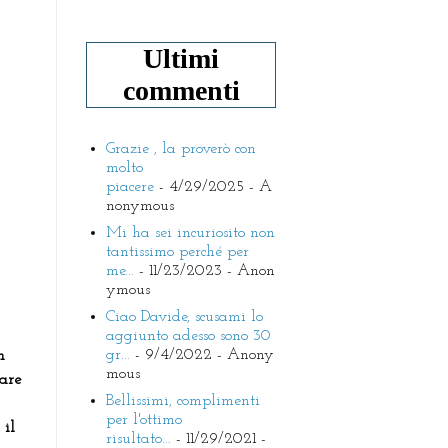
Ultimi
commenti
Grazie , la proverò con
molto
piacere
- 4/29/2025
- A
nonymous
Mi ha sei incuriosito non
tantissimo perché per
me...
- 11/23/2023
- Anon
ymous
Ciao Davide, scusami lo
aggiunto adesso sono 30
gr...
- 9/4/2022
- Anony
n
mous
lare
Bellissimi, complimenti
per l'ottimo
 il
risultato...
- 11/29/2021
-