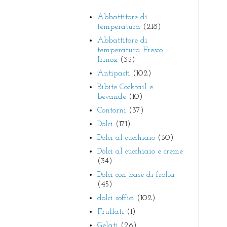
Abbattitore di
temperatura
(218)
Abbattitore di
temperatura Fresco
Irinox
(35)
Antipasti
(102)
Bibite Cocktail e
bevande
(10)
Contorni
(37)
Dolci
(171)
Dolci al cucchiaio
(30)
Dolci al cucchiaio e creme
(34)
Dolci con base di frolla
(45)
dolci soffici
(102)
Frullati
(1)
Gelati
(26)