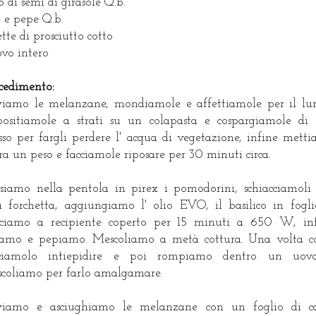
o di semi di girasole Q.b.
e e pepe Q.b.
ette di prosciutto cotto
ovo intero
cedimento:
iamo le melanzane, mondiamole e affettiamole per il lu
ositiamole a strati su un colapasta e cospargiamole di 
sso per fargli perdere l' acqua di vegetazione, infine mett
ra un peso e facciamole riposare per 30 minuti circa.
siamo nella pentola in pirex i pomodorini, schiacciamoli
 forchetta, aggiungiamo l' olio EVO, il basilico in fogli
ciamo a recipiente coperto per 15 minuti a 650 W, in
iamo e pepiamo. Mescoliamo a metà cottura. Una volta c
cciamolo intiepidire e poi rompiamo dentro un uov
coliamo per farlo amalgamare.
viamo e asciughiamo le melanzane con un foglio di ca