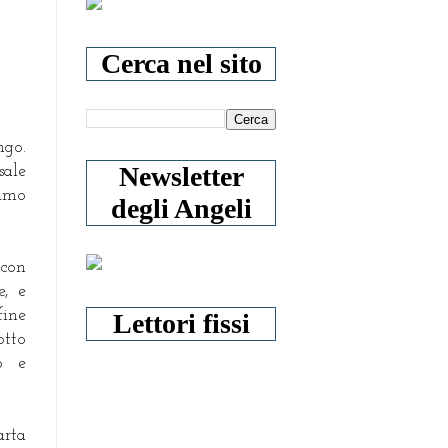
Cerca nel sito
ngo.
Newsletter
sale
iamo
degli Angeli
 con
e, e
fine
Lettori fissi
otto
o e
rta