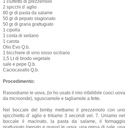
1 ciuffetto di prezzemolo
2 spicchi d' aglio
80 gr di pasta da salame
50 gr di pepato stagionato
50 gr di grana grattugiato
1 cipolla
1 costa di sedano
1 carota
Olio Evo Q.b.
1 bicchiere di vino rosso siciliano
1,5 Lt di brodo vegetale
sale e pepe Q.b.
Caciocavallo Q.b.
Procedimento:
Rassodiamo le uova, (io ho usato il mio infallibile cuoci uova
da microonde), sgusciamole e tagliamole a fette.
Nel boccale del bimby mettiamo il prezzemolo con uno
spicchietto d' aglio e tritiamo 3 secondi vel. 7. Uniamo nel
boccale il macinato, la pasta da salame, il formaggio
grattugiato (pepato e grana) le uova, una presa di sale, una