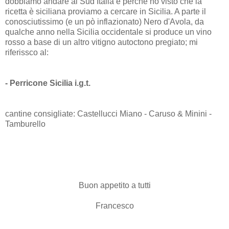
dobbiamo andare al Sud Italia e perchè no visto che la
ricetta è siciliana proviamo a cercare in Sicilia. A parte il
conosciutissimo (e un pò inflazionato) Nero d'Avola, da
qualche anno nella Sicilia occidentale si produce un vino
rosso a base di un altro vitigno autoctono pregiato; mi
riferissco al:
- Perricone Sicilia i.g.t.
cantine consigliate: Castellucci Miano - Caruso & Minini -
Tamburello
Buon appetito a tutti
Francesco