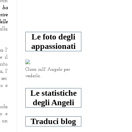
con
o ha
rire
elle
alla
Le foto degli
appassionati
a l'
e il
rito
Clicca sull' Angelo per
, l'
vederle...
sec.
to e
Le statistiche
degli Angeli
uola
so e
Traduci blog
n un