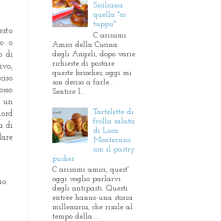
Siciliana
quella "co
tuppu"
esto
C arissimi
vo o
Amici della Cucina
degli Angeli, dopo varie
o di
richieste di postare
vo,
queste brioches, oggi mi
ciso
son deciso a farle...
osso
Sentire l...
o un
Tartelette di
nord
frolla salata
a di
di Luca
lare
Montersino
con il pastry
pusher
C arissimi amici, quest'
oggi voglio parlarvi
io
degli antipasti. Questi
entrèe hanno una storia
millenaria, che risale al
tempo della ...