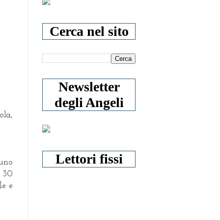
Cerca nel sito
Newsletter
degli Angeli
ola,
Lettori fissi
 uno
e 30
le e