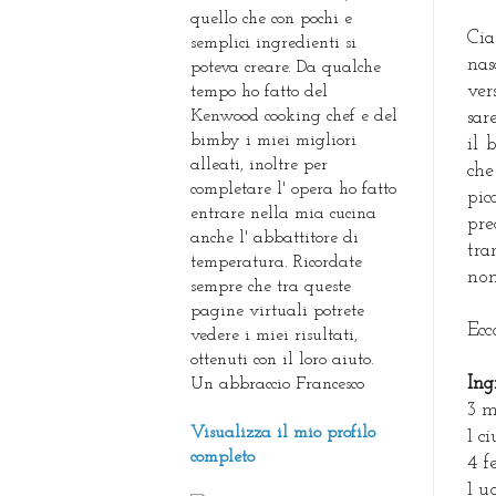
quello che con pochi e
Cia
semplici ingredienti si
nas
poteva creare. Da qualche
ve
tempo ho fatto del
Kenwood cooking chef e del
sar
bimby i miei migliori
il 
alleati, inoltre per
che
completare l' opera ho fatto
pic
entrare nella mia cucina
pr
anche l' abbattitore di
tra
temperatura. Ricordate
non
sempre che tra queste
pagine virtuali potrete
Ecc
vedere i miei risultati,
ottenuti con il loro aiuto.
Ing
Un abbraccio Francesco
3 m
Visualizza il mio profilo
1 c
completo
4 f
1 u