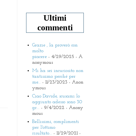
Ultimi
commenti
Grazie , la proverò con
molto
piacere
- 4/29/2025
- A
nonymous
Mi ha sei incuriosito non
tantissimo perché per
me...
- 11/23/2023
- Anon
ymous
Ciao Davide, scusami lo
aggiunto adesso sono 30
gr...
- 9/4/2022
- Anony
mous
Bellissimi, complimenti
per l'ottimo
risultato...
- 11/29/2021
-