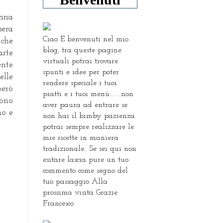
cina
sera
Ciao E benvenuti nel mio
che
blog, tra queste pagine
arte
virtuali potrai trovare
ente
spunti e idee per poter
elle
rendere speciale i tuoi
però
piatti e i tuoi menù... ...non
ono
aver paura ad entrare se
no e
non hai il bimby pazienza
potrai sempre realizzare le
mie ricette in maniera
tradizionale.. Se sei qui non
esitare lascia pure un tuo
commento come segno del
tuo passaggio Alla
prossima visita Grazie
Francesco