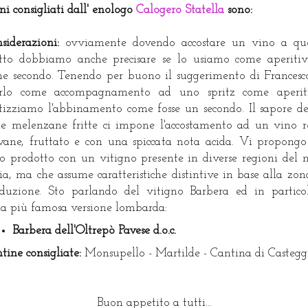
ini consigliati dall' enologo
Calogero Statella
sono:
siderazioni:
ovviamente dovendo accostare un vino a qu
tto dobbiamo anche precisare se lo usiamo come aperiti
e secondo. Tenendo per buono il suggerimento di Francesc
arlo come accompagnamento ad uno spritz come aperiti
tizziamo l'abbinamento come fosse un secondo. Il sapore de
le melenzane fritte ci impone l'accostamento ad un vino r
vane, fruttato e con una spiccata nota acida. Vi propong
o prodotto con un vitigno presente in diverse regioni del 
lia, ma che assume caratteristiche distintive in base alla zon
duzione. Sto parlando del vitigno Barbera ed in partico
la più famosa versione lombarda:
Barbera dell'Oltrepò Pavese d.o.c.
tine consigliate:
Monsupello - Martilde - Cantina di Castegg
Buon appetito a tutti...