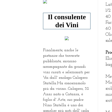
Lat
1/2
Il consulente
40 
Far
dei Vini
60 
Oli
sal
Finalmente, anche le
Pro
pietanze che troverete
Eli
pubblicate, saranno
bag
accompagnate da grandi
vini curati e selezionati per
Met
Voi dall' enologo Calogero
Mon
Statella.Ma conosciamolo
sco
più da vicino...Calogero, 32
Anni nato a Catania, è
min
figlio d' Arte, suo padre
sco
Nino Statella è uno dei
somelier più noti dell' isola