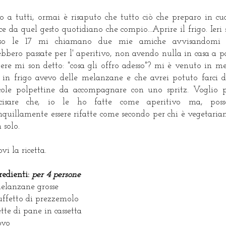
o a tutti, ormai è risaputo che tutto ciò che preparo in cu
ce da quel gesto quotidiano che compio...Aprire il frigo. Ieri 
rso le 17 mi chiamano due mie amiche avvisandomi 
ebbero passate per l' aperitivo, non avendo nulla in casa a p
bere mi son detto: "cosa gli offro adesso"? mi è venuto in m
 in frigo avevo delle melanzane e che avrei potuto farci d
cole polpettine da accompagnare con uno spritz. Voglio 
ecisare che, io le ho fatte come aperitivo ma, poss
nquillamente essere rifatte come secondo per chi è vegetaria
 solo.
ovi la ricetta.
redienti:
per 4 persone
elanzane grosse
iuffetto di prezzemolo
ette di pane in cassetta
ovo