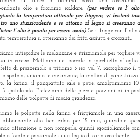
ttiamo sul fuoco a fiamma bassa una casseruola 
ondante olio e facciamo scaldare,
(per vedere se l' oli
giunto la temperatura ottimale per friggere, vi basterà inse
tro uno stuzzicadente e se attorno al legno si creeranno d
licine l' olio è pronto per essere usato)
Se si frigge con l' olio 
sta temperatura si otterranno dei fritti asciutti e croccanti.
ciamo intiepidire le melanzane e strizziamole per togliere vi
ua in eccesso. Mettiamo nel boccale lo spicchietto d' aglio 
ffetto di prezzemolo e tritiamo 3 sec. vel. 7, raccogliamo il t
 la spatola, uniamo le melanzane, la mollica di pane strizzata
o, la farina, il pangrattato sale e pepe; amalgamiamo 10 
. 5 spatolando. Preleviamo delle piccole porzioni di impas
miamo delle polpette di media grandezza.
siamo le polpette nella farina e friggiamole in una casser
 abbondante olio ben caldo per 15 min, girandole spes
endo attenzione a non romperle, quindi sgoccioliamole co
tolo forato e passiamole su un foglio di carta assorbente.