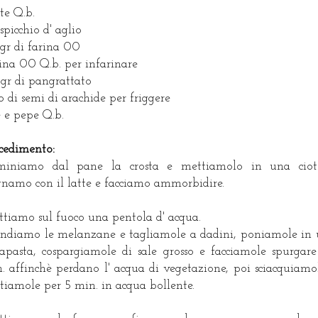
te Q.b.
 spicchio d' aglio
gr di farina 00
ina 00 Q.b. per infarinare
gr di pangrattato
o di semi di arachide per friggere
e e pepe Q.b.
cedimento:
miniamo dal pane la crosta e mettiamolo in una ciot
namo con il latte e facciamo ammorbidire.
tiamo sul fuoco una pentola d' acqua.
diamo le melanzane e tagliamole a dadini, poniamole in
lapasta, cospargiamole di sale grosso e facciamole spurgar
. affinchè perdano l' acqua di vegetazione, poi sciacquiamo
ttiamole per 5 min. in acqua bollente.