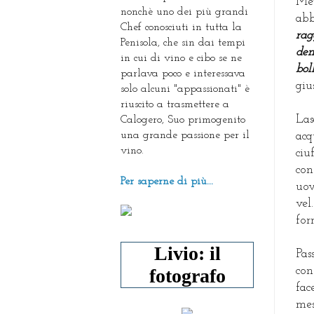
Me
nonchè uno dei più grandi
abb
Chef conosciuti in tutta la
rag
Penisola, che sin dai tempi
den
in cui di vino e cibo se ne
bol
parlava poco e interessava
giu
solo alcuni "appassionati" è
riuscito a trasmettere a
Las
Calogero, Suo primogenito
una grande passione per il
acq
vino.
ciu
con
Per saperne di più...
uov
vel
for
Livio: il
Pas
fotografo
con
fac
mes