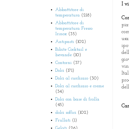
I v
Abbattitore di
temperatura
(218)
Con
Abbattitore di
pia
temperatura Fresco
com
Irinox
(35)
us
Antipasti
(102)
ipo
Bibite Cocktail e
del
bevande
(10)
gio
Contorni
(37)
vin
Dolci
(171)
Ita
Dolci al cucchiaio
(30)
pro
Dolci al cucchiaio e creme
del
(34)
Dolci con base di frolla
(45)
Can
dolci soffici
(102)
Frullati
(1)
Gelati
(26)