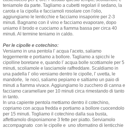
teniamole da parte. Tagliamo a cubetti regolari il sedano, la
carota e la cipolla e facciamoli rosolare con l'olio,
aggiungiamo le lenticchie e facciamo insaporire per 2-3
minuti. Bagnamo con il vino e facciamo evaporare, dopo
uniamo il brodo e cuociamo a fiamma bassa per circa 40
minuti. Al termine teniamo in caldo.
Per le cipolle e cotechino:
Versiamo in una pentola l' acqua l'aceto, saliamo
leggermente e portiamo a bollore. Tagliamo a spicchi le
cipolline boretane e, quando l' acqua bolle scottiamole per 5
minuti, scoliamole e lasciamole raffreddare. Scaldiamo in
una padella l' olio versiamo dentro le cipolle, l' uvetta, le
mandorle, le noci, saliamo pepiamo e saltiamo un paio di
minuti a fiamma vivace. Aggiungiamo lo zucchero di canna e
facciamo caramellare per 10 minuti circa rimestando di tanto
in tanto.
In una capiente pentola mettiamo dentro il cotechino,
copriamo con acqua fredda e portiamo a bollore cuocendolo
per 15 minuti. Togliamo il cotechino dalla sua busta,
affettiamolo disponiamone 3 fette per piatto. Serviamolo
accompagnato con le cipolle e uno sformatino di lenticchie