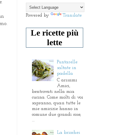
e.
Powered by
Translate
un
amo.
Le ricette più
lette
Puntarelle
saltate in
padella
C arissimi
Amici,
bentrovati nella mia
cucina. Come molti di voi
sapranno, quasi tutte le
mie amicizie hanno in
comune due grandi cose,
...
La brioches