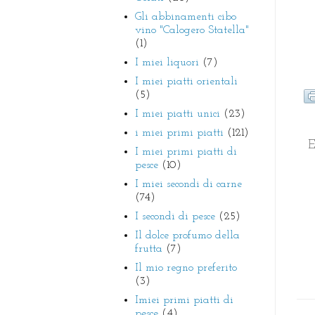
Gli abbinamenti cibo
vino "Calogero Statella"
(1)
I miei liquori
(7)
I miei piatti orientali
(5)
I miei piatti unici
(23)
i miei primi piatti
(121)
E
I miei primi piatti di
pesce
(10)
I miei secondi di carne
(74)
I secondi di pesce
(25)
Il dolce profumo della
frutta
(7)
Il mio regno preferito
(3)
Imiei primi piatti di
pesce
(4)