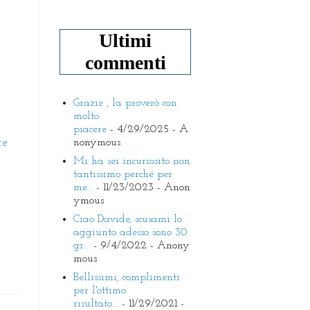
Ultimi
commenti
Grazie , la proverò con
molto
piacere
- 4/29/2025
- A
nonymous
te
Mi ha sei incuriosito non
tantissimo perché per
me...
- 11/23/2023
- Anon
ymous
Ciao Davide, scusami lo
aggiunto adesso sono 30
gr...
- 9/4/2022
- Anony
mous
Bellissimi, complimenti
per l'ottimo
risultato...
- 11/29/2021
-