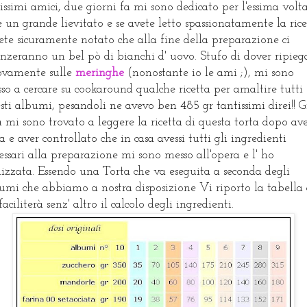
issimi amici, due giorni fa mi sono dedicato per l'essima volt
e un grande lievitato e se avete letto spassionatamente la rice
ete sicuramente notato che alla fine della preparazione ci
nzeranno un bel pò di bianchi d' uovo. Stufo di dover ripieg
vamente sulle
meringhe
(nonostante io le ami ;), mi sono
so a cercare su cookaround qualche ricetta per amaltire tutti
sti albumi, pesandoli ne avevo ben 485 gr tantissimi direi!! G
a mi sono trovato a leggere la ricetta di questa torta dopo av
ta e aver controllato che in casa avessi tutti gli ingredienti
essari alla preparazione mi sono messo all'opera e l' ho
lizzata. Essendo una Torta che va eseguita a seconda degli
umi che abbiamo a nostra disposizione Vi riporto la tabella
faciliterà senz' altro il calcolo degli ingredienti.