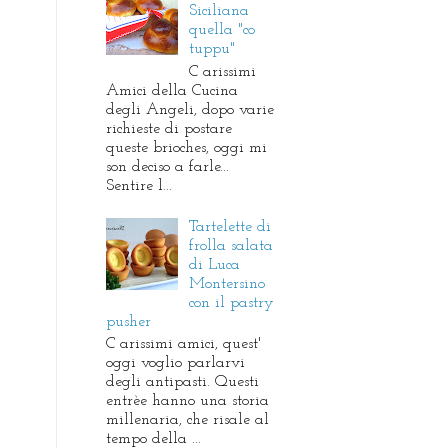
Siciliana
quella "co
tuppu"
C arissimi
Amici della Cucina
degli Angeli, dopo varie
richieste di postare
queste brioches, oggi mi
son deciso a farle...
Sentire l...
Tartelette di
frolla salata
di Luca
Montersino
con il pastry
pusher
C arissimi amici, quest'
oggi voglio parlarvi
degli antipasti. Questi
entrèe hanno una storia
millenaria, che risale al
tempo della ...