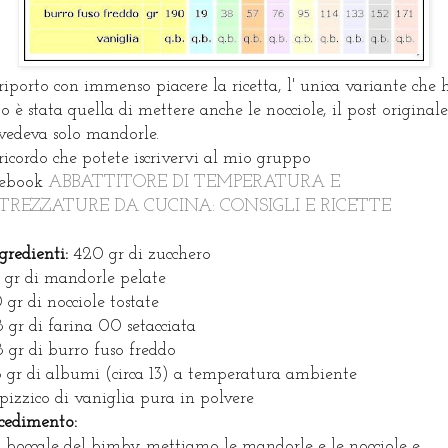
riporto con immenso piacere la ricetta, l' unica variante che 
to è stata quella di mettere anche le nocciole, il post originale
vedeva solo mandorle.
ricordo che potete iscrivervi al mio gruppo
cebook
ABBATTITORE DI TEMPERATURA E
TREZZATURE DA CUCINA: CONSIGLI E RICETTE
gredienti:
420 gr di zucchero
 gr di mandorle pelate
 gr di nocciole tostate
 gr di farina 00 setacciata
 gr di burro fuso freddo
 gr di albumi (circa 13) a temperatura ambiente
pizzico di vaniglia pura in polvere
cedimento:
 boccale del bimby mettiamo le mandorle e le nocciole e