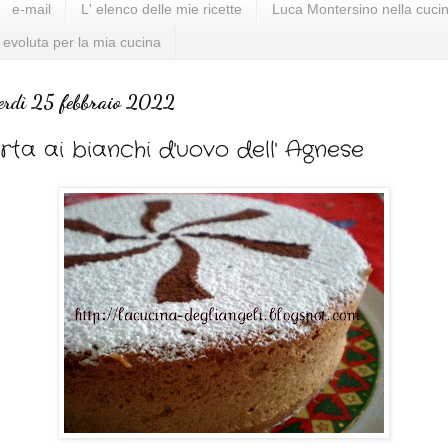
e-mail
L' elenco delle mie ricette
Luca Montersino nella cucin
 evoluta per la mia cucina
erdì 25 febbraio 2022
rta ai bianchi d'uovo dell' Agnese