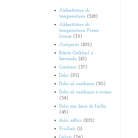
Abbattitore di
temperatura
(218)
Abbattitore di
temperatura Fresco
Irinox
(35)
Antipasti
(102)
Bibite Cocktail e
bevande
(10)
Contorni
(37)
Dolci
(171)
Dolci al cucchiaio
(30)
Dolci al cucchiaio e creme
(34)
Dolci con base di frolla
(45)
dolci soffici
(102)
Frullati
(1)
Gelati
(26)