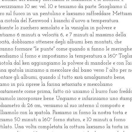
verizziamo 10 sec. vel. 10 e teniamo da parte. Sciogliamo il
ro sul fuoco in un pentolino e lasciamo raffreddare. Mettia
la ciotola del Kenwood i bianchi d'uovo a temperatura
iente lo zucchero semolato e la vaniglia in polvere e
tiamo 6 minuti a velocità 6, e 7 minuti al massimo della
ocità, dobbiamo ottenere degli albumi ben montati, che
ranno formare "le punte" come quando si fanno le meringhe
endiamo il forno e impostiamo la temperatura a 160° Togl
ciotola dal ken aggiungiamo la polvere di mandorle e con l'a
una spatola iniziamo a mescolare dal basso verso l' alto per 
ntare gli albumi, quando il tutto sarà amalgamato bene,
amo in più riprese la farina setacciata e mescoliamo
icatamente come prima, fatto ciò uniamo il burro fuso fredd
ciamolo incorporare bene. Ungiamo e infariniamo uno stam
 diametro di 26 cm, versiamo al suo interno il composto e
elliamolo con la spatola. Passiamo in forno la nostra torta e
ciamo 50 minuti a 160° forno statico, e 10 minuti a forno
tilato. Una volta completata la cottura lasciamo la torta in