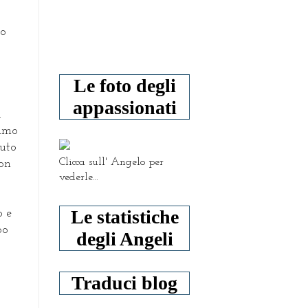
mo
Le foto degli
appassionati
.
iamo
iuto
Clicca sull' Angelo per
non
vederle...
Le statistiche
o e
po
degli Angeli
Traduci blog