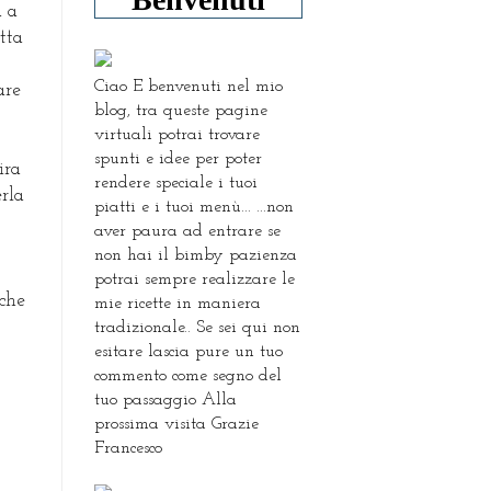
a a
tta
Ciao E benvenuti nel mio
are
blog, tra queste pagine
virtuali potrai trovare
spunti e idee per poter
ira
rendere speciale i tuoi
erla
piatti e i tuoi menù... ...non
aver paura ad entrare se
non hai il bimby pazienza
potrai sempre realizzare le
 che
mie ricette in maniera
tradizionale.. Se sei qui non
esitare lascia pure un tuo
commento come segno del
tuo passaggio Alla
prossima visita Grazie
Francesco