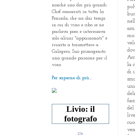
nonchè uno dei più grandi
pol
Chef conosciuti in tutta la
bur
Penisola, che sin dai tempi
nel
in cui di vino e cibo se ne
amb
parlava poco e interessava
mon
solo alcuni "appassionati" è
vel
riuscito a trasmettere a
dov
Calogero, Suo primogenito
Acc
una grande passione per il
la 
vino.
di 
Per saperne di più...
smo
uni
del
fac
Livio: il
del
liv
fotografo
cuo
ven