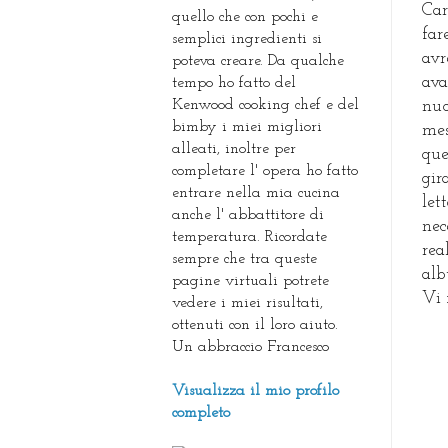
Car
quello che con pochi e
far
semplici ingredienti si
avr
poteva creare. Da qualche
ava
tempo ho fatto del
Kenwood cooking chef e del
nuo
bimby i miei migliori
mes
alleati, inoltre per
que
completare l' opera ho fatto
gir
entrare nella mia cucina
let
anche l' abbattitore di
nec
temperatura. Ricordate
rea
sempre che tra queste
alb
pagine virtuali potrete
Vi 
vedere i miei risultati,
ottenuti con il loro aiuto.
Un abbraccio Francesco
Visualizza il mio profilo
completo