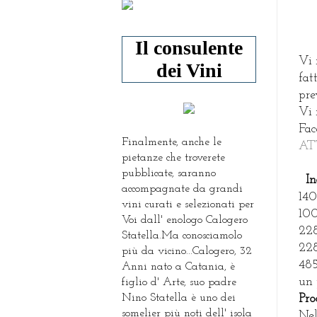
Il consulente
Vi 
dei Vini
fat
pre
Vi 
Fa
Finalmente, anche le
AT
pietanze che troverete
pubblicate, saranno
In
accompagnate da grandi
140
vini curati e selezionati per
100
Voi dall' enologo Calogero
228
Statella.Ma conosciamolo
228
più da vicino...Calogero, 32
485
Anni nato a Catania, è
un 
figlio d' Arte, suo padre
Nino Statella è uno dei
Pro
somelier più noti dell' isola
Nel