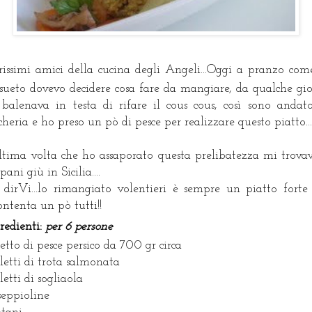
rissimi amici della cucina degli Angeli...Oggi a pranzo com
sueto dovevo decidere cosa fare da mangiare, da qualche gi
balenava in testa di rifare il cous cous, così sono andat
cheria e ho preso un pò di pesce per realizzare questo piatto...
ltima volta che ho assaporato questa prelibatezza mi trova
pani giù in Sicilia....
 dirVi...lo rimangiato volentieri è sempre un piatto forte
ontenta un pò tutti!!
redienti:
per 6 persone
iletto di pesce persico da 700 gr circa
iletti di trota salmonata
iletti di sogliaola
seppioline