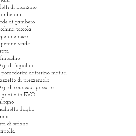
otani
iletti di branzino
gamberoni
code di gambero
ucchina piccola
eperone rosso
eperone verde
arota
 finocchio
 gr di fagiolini
 pomodorini datterino maturi
azzetto di prezzemolo
 gr di cous cous precotto
 gr di olio EVO
calogno
picchietto d'aglio
arota
osta di sedano
 cipolla