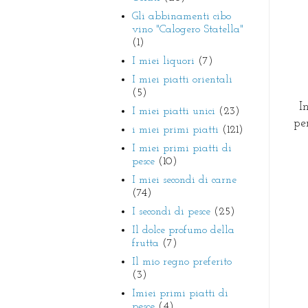
Gli abbinamenti cibo
vino "Calogero Statella"
(1)
I miei liquori
(7)
I miei piatti orientali
(5)
I
I miei piatti unici
(23)
pe
i miei primi piatti
(121)
I miei primi piatti di
pesce
(10)
I miei secondi di carne
(74)
I secondi di pesce
(25)
Il dolce profumo della
frutta
(7)
Il mio regno preferito
(3)
Imiei primi piatti di
pesce
(4)