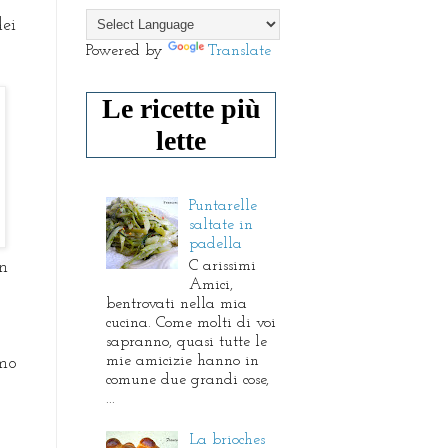
dei
Powered by
Translate
Le ricette più
lette
Puntarelle
saltate in
padella
C arissimi
un
Amici,
bentrovati nella mia
cucina. Come molti di voi
sapranno, quasi tutte le
mie amicizie hanno in
amo
comune due grandi cose,
...
La brioches