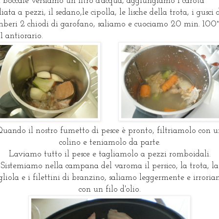
 boccale versiamo un litro d'acqua, aggiungiamo 1 carota
liata a pezzi, il sedano,le cipolla, le lische della trota, i gusci 
beri 2 chiodi di garofano, saliamo e cuociamo 20 min. 100°
 1 antiorario.
uando il nostro fumetto di pesce è pronto, filtriamolo con 
colino e teniamolo da parte.
Laviamo tutto il pesce e tagliamolo a pezzi romboidali.
Sistemiamo nella campana del varoma il persico, la trota, la
gliola e i filettini di branzino, saliamo leggermente e irrori
con un filo d'olio.