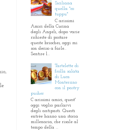
Siciliana
quella "co
tuppu"
C arissimi
Amici della Cucina
degli Angeli, dopo varie
richieste di postare
queste brioches, oggi mi
son deciso a farle...
Sentire l...
Tartelette di
frolla salata
hio,
di Luca
Montersino
le
con il pastry
pusher
C arissimi amici, quest'
oggi voglio parlarvi
degli antipasti. Questi
entrèe hanno una storia
millenaria, che risale al
tempo della ...