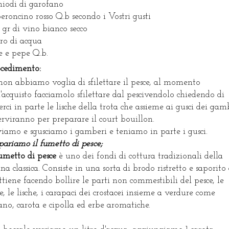
hiodi di garofano
eroncino rosso Q.b secondo i Vostri gusti
 gr di vino bianco secco
itro di acqua
e e pepe Q.b.
ocedimento:
non abbiamo voglia di sfilettare il pesce, al momento
l'acquisto facciamolo sfilettare dal pescivendolo chiedendo di
erci in parte le lische della trota che assieme ai gusci dei gam
serviranno per preparare il court bouillon.
iamo e sgusciamo i gamberi e teniamo in parte i gusci.
pariamo il fumetto di pesce;
umetto di pesce
è uno dei fondi di cottura tradizionali della
ina classica. Consiste in una sorta di brodo ristretto e saporito
ottiene facendo bollire le parti non commestibili del pesce, le
te, le lische, i carapaci dei crostacei insieme a verdure come
ano, carota e cipolla ed erbe aromatiche.