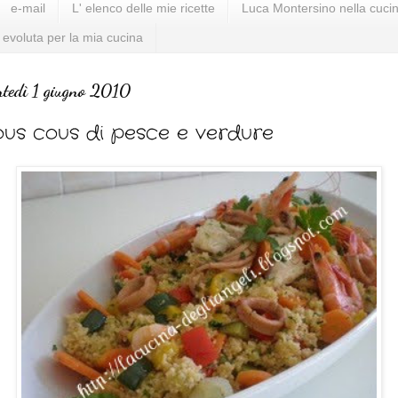
e-mail
L' elenco delle mie ricette
Luca Montersino nella cucin
 evoluta per la mia cucina
tedì 1 giugno 2010
us cous di pesce e verdure