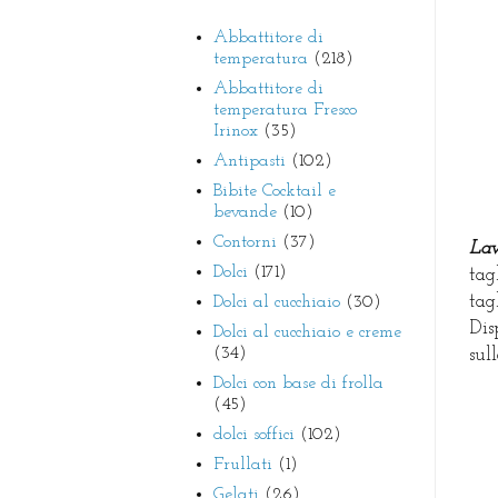
Abbattitore di
temperatura
(218)
Abbattitore di
temperatura Fresco
Irinox
(35)
Antipasti
(102)
Bibite Cocktail e
bevande
(10)
Contorni
(37)
Lav
Dolci
(171)
tag
tag
Dolci al cucchiaio
(30)
Dis
Dolci al cucchiaio e creme
(34)
sul
Dolci con base di frolla
(45)
dolci soffici
(102)
Frullati
(1)
Gelati
(26)