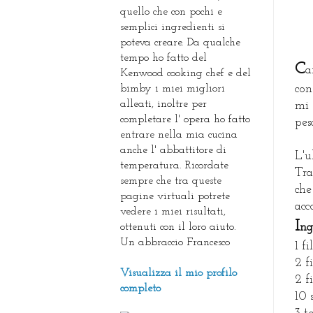
quello che con pochi e
semplici ingredienti si
poteva creare. Da qualche
tempo ho fatto del
C
a
Kenwood cooking chef e del
bimby i miei migliori
con
alleati, inoltre per
mi 
completare l' opera ho fatto
pes
entrare nella mia cucina
anche l' abbattitore di
L'u
temperatura. Ricordate
Tra
sempre che tra queste
che
pagine virtuali potrete
acc
vedere i miei risultati,
I
ottenuti con il loro aiuto.
ng
Un abbraccio Francesco
1 f
2 f
Visualizza il mio profilo
2 f
completo
10 