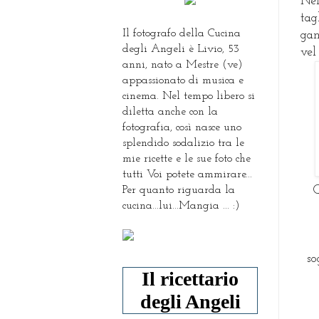
Nel
tag
Il fotografo della Cucina
gam
degli Angeli è Livio, 53
vel
anni, nato a Mestre (ve)
appassionato di musica e
cinema. Nel tempo libero si
diletta anche con la
fotografia, così nasce uno
splendido sodalizio tra le
mie ricette e le sue foto che
tutti Voi potete ammirare...
Per quanto riguarda la
Q
cucina...lui...Mangia ... :)
so
Il ricettario
degli Angeli