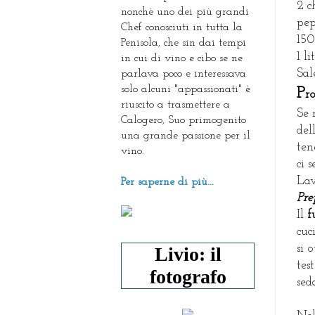
2 c
nonchè uno dei più grandi
pep
Chef conosciuti in tutta la
150
Penisola, che sin dai tempi
1 l
in cui di vino e cibo se ne
Sal
parlava poco e interessava
solo alcuni "appassionati" è
P
r
riuscito a trasmettere a
Se 
Calogero, Suo primogenito
del
una grande passione per il
ten
vino.
ci 
Lav
Per saperne di più...
Pre
Il
f
cuc
si 
Livio: il
tes
fotografo
sed