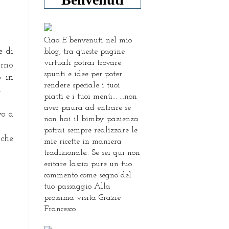
Ciao E benvenuti nel mio
e di
blog, tra queste pagine
virtuali potrai trovare
orno
spunti e idee per poter
o in
rendere speciale i tuoi
.
piatti e i tuoi menù... ...non
aver paura ad entrare se
vo a
non hai il bimby pazienza
potrai sempre realizzare le
 che
mie ricette in maniera
tradizionale.. Se sei qui non
esitare lascia pure un tuo
commento come segno del
tuo passaggio Alla
prossima visita Grazie
Francesco