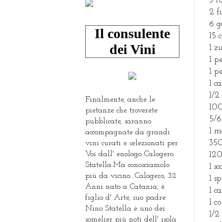
3 t
2 f
6 
Il consulente
15 
dei Vini
1 z
1 p
1 p
1 c
1/2
Finalmente, anche le
100
pietanze che troverete
5/6
pubblicate, saranno
1 m
accompagnate da grandi
350
vini curati e selezionati per
Voi dall' enologo Calogero
120
Statella.Ma conosciamolo
1 s
più da vicino...Calogero, 32
1 s
Anni nato a Catania, è
1 c
figlio d' Arte, suo padre
1 c
Nino Statella è uno dei
1/2
somelier più noti dell' isola