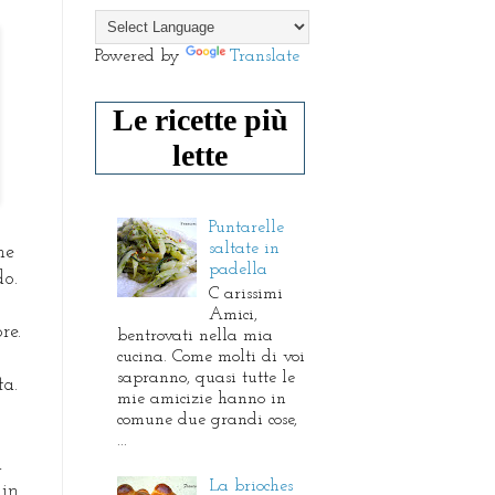
Powered by
Translate
Le ricette più
lette
Puntarelle
saltate in
he
padella
do.
C arissimi
Amici,
re.
bentrovati nella mia
cucina. Come molti di voi
sapranno, quasi tutte le
ta.
mie amicizie hanno in
comune due grandi cose,
...
i
La brioches
in.