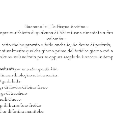
Suonano le
la Pasqua è vicina...
mpre su richiesta di qualcuna di Voi mi sono cimentato a fare
colomba...
visto che ho provato a farla anche io, ho deciso di postarla,
naturalmente qualche giorno prima del fatidico giorno così s
alcuna volesse farla per se oppure regalarla è ancora in tempo
redienti:
per uno stampo da kilo
limone biologico solo la scorza
 gr di latte
gr di lievito di birra fresco
 gr di zucchero
uorli d'uovo
gr di burro fuso freddo
 gr di farina manitoba