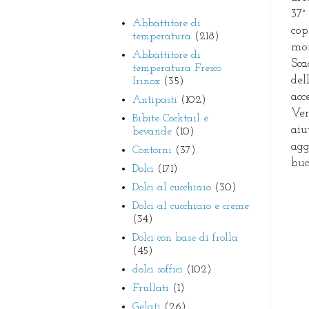
37°
Abbattitore di
cop
temperatura
(218)
mom
Abbattitore di
Sca
temperatura Fresco
del
Irinox
(35)
acc
Antipasti
(102)
Ver
Bibite Cocktail e
aiu
bevande
(10)
agg
Contorni
(37)
buc
Dolci
(171)
Dolci al cucchiaio
(30)
Dolci al cucchiaio e creme
(34)
Dolci con base di frolla
(45)
dolci soffici
(102)
Frullati
(1)
Gelati
(26)