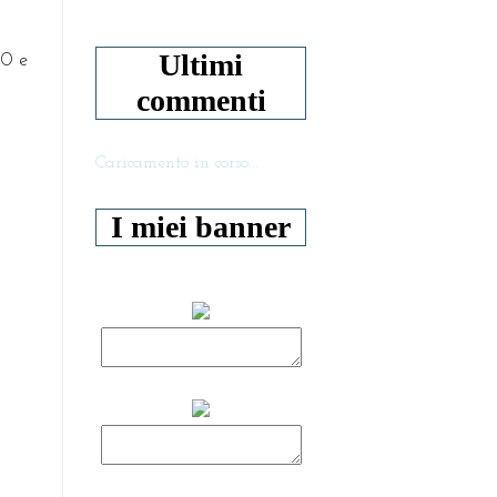
Ultimi
70 e
commenti
Caricamento in corso...
I miei banner