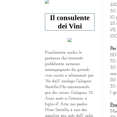
250
50 
Il consulente
10 
25 
dei Vini
1/2
100
Per
Finalmente, anche le
125
pietanze che troverete
70 
pubblicate, saranno
50 
accompagnate da grandi
man
vini curati e selezionati per
110
Voi dall' enologo Calogero
30 
Statella.Ma conosciamolo
1 g
più da vicino...Calogero, 32
Anni nato a Catania, è
figlio d' Arte, suo padre
Pro
Nino Statella è uno dei
Met
somelier più noti dell' isola