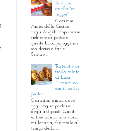
Siciliana
,
quella "co
tuppu"
C arissimi
Amici della Cucina
di
degli Angeli, dopo varie
richieste di postare
queste brioches, oggi mi
o
son deciso a farle...
Sentire l...
a
Tartelette di
frolla salata
di Luca
Montersino
con il pastry
pusher
C arissimi amici, quest'
oggi voglio parlarvi
degli antipasti. Questi
entrèe hanno una storia
millenaria, che risale al
tempo della ...