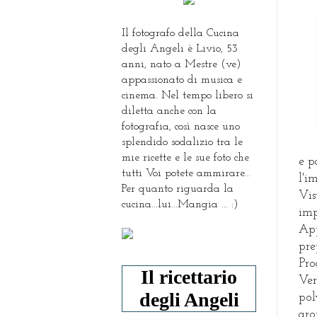
Il fotografo della Cucina
degli Angeli è Livio, 53
anni, nato a Mestre (ve)
appassionato di musica e
cinema. Nel tempo libero si
diletta anche con la
fotografia, così nasce uno
splendido sodalizio tra le
mie ricette e le sue foto che
e p
tutti Voi potete ammirare...
l'i
Per quanto riguarda la
Vis
cucina...lui...Mangia ... :)
imp
App
pre
Pro
Il ricettario
Ver
degli Angeli
pol
aro