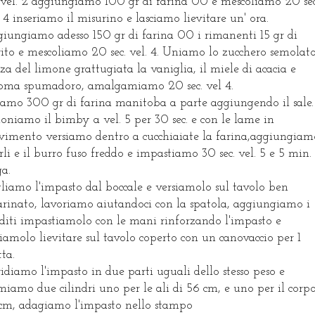
 vel. 2 aggiungiamo 100 gr di farina 00 e mescoliamo 20 sec
. 4 inseriamo il misurino e lasciamo lievitare un' ora.
iungiamo adesso 150 gr di farina 00 i rimanenti 15 gr di
vito e mescoliamo 20 sec. vel. 4. Uniamo lo zucchero semolato
rza del limone grattugiata la vaniglia, il miele di acacia e
roma spumadoro, amalgamiamo 20 sec. vel 4.
iamo 300 gr di farina manitoba a parte aggiungendo il sale.
oniamo il bimby a vel. 5 per 30 sec. e con le lame in
imento versiamo dentro a cucchiaiate la farina,aggiungiam
rli e il burro fuso freddo e impastiamo 30 sec. vel. 5 e 5 min. 
ga.
liamo l'impasto dal boccale e versiamolo sul tavolo ben
arinato, lavoriamo aiutandoci con la spatola, aggiungiamo i
diti impastiamolo con le mani rinforzando l'impasto e
ciamolo lievitare sul tavolo coperto con un canovaccio per 1
tta.
idiamo l'impasto in due parti uguali dello stesso peso e
miamo due cilindri uno per le ali di 56 cm, e uno per il corp
cm, adagiamo l'impasto nello stampo