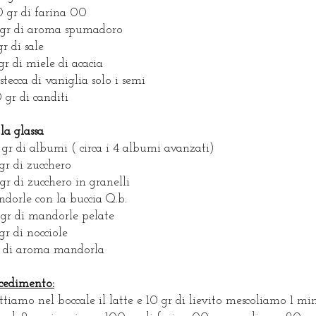
 gr di farina 00
gr di aroma spumadoro
gr di sale
gr di miele di acacia
 stecca di vaniglia solo i semi
 gr di canditi
 la glassa
 gr di albumi ( circa i 4 albumi avanzati)
gr di zucchero
gr di zucchero in granelli
dorle con la buccia Q.b.
 gr di mandorle pelate
gr di nocciole
r di aroma mandorla
cedimento:
tiamo nel boccale il latte e 10 gr di lievito mescoliamo 1 min