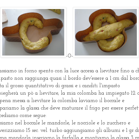
-0-
assiamo in forno spento con la luce accesa a lievitare fino a c
mpasto non raggiunga quasi il bordo dev'essere a 1 cm dal bor
ta il grosso quantitativo di grassi e i canditi l'impasto
iegherà un pò a lievitare, la mia colomba ha impiegato 12 o
ena messa a lievitare la colomba laviamo il boccale e
pariamo la glassa che deve maturare il frigo per essere perfet
cediamo come segue:
siamo nel boccale le mandorle, le nocciole e lo zucchero e
verizziamo 15 sec. vel. turbo aggiungiamo gli albumi e 1 gr d
ma mandorla inseriamo la farfalla e montiamo la glassa 3 m