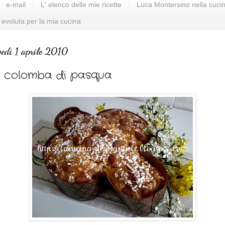
e-mail
L' elenco delle mie ricette
Luca Montersino nella cucin
 evoluta per la mia cucina
vedì 1 aprile 2010
 colomba di pasqua