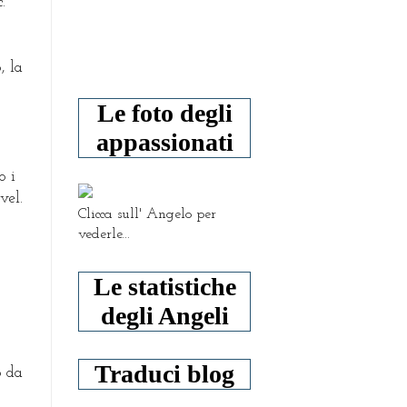
.
, la
Le foto degli
appassionati
o i
vel.
Clicca sull' Angelo per
vederle...
Le statistiche
degli Angeli
Traduci blog
o da