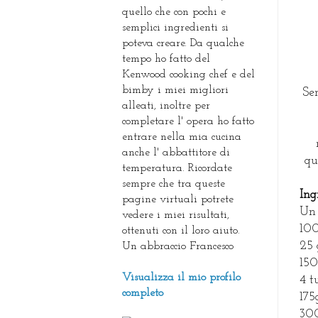
quello che con pochi e
semplici ingredienti si
poteva creare. Da qualche
tempo ho fatto del
Kenwood cooking chef e del
bimby i miei migliori
Se
alleati, inoltre per
completare l' opera ho fatto
entrare nella mia cucina
anche l' abbattitore di
qu
temperatura. Ricordate
sempre che tra queste
Ing
pagine virtuali potrete
Un 
vedere i miei risultati,
100
ottenuti con il loro aiuto.
25 
Un abbraccio Francesco
150
Visualizza il mio profilo
4 t
completo
175
300