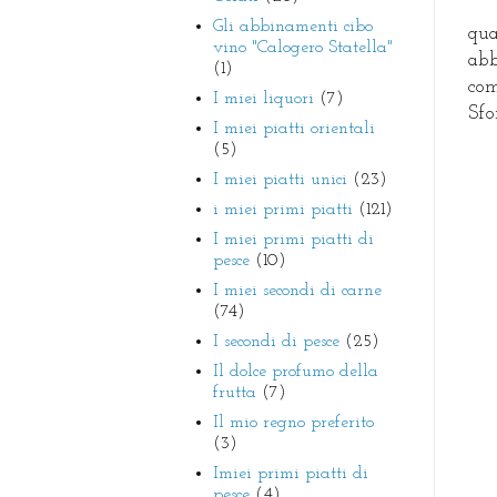
Gli abbinamenti cibo
qua
vino "Calogero Statella"
abb
(1)
com
I miei liquori
(7)
Sfo
I miei piatti orientali
(5)
I miei piatti unici
(23)
i miei primi piatti
(121)
I miei primi piatti di
pesce
(10)
I miei secondi di carne
(74)
I secondi di pesce
(25)
Il dolce profumo della
frutta
(7)
Il mio regno preferito
(3)
Imiei primi piatti di
pesce
(4)