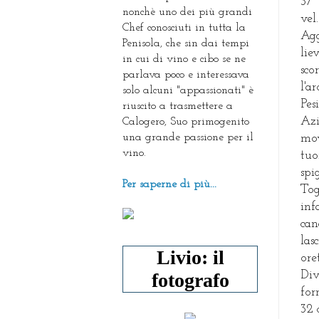
37°
nonchè uno dei più grandi
vel
Chef conosciuti in tutta la
Agg
Penisola, che sin dai tempi
lie
in cui di vino e cibo se ne
sco
parlava poco e interessava
l'a
solo alcuni "appassionati" è
Pes
riuscito a trasmettere a
Azi
Calogero, Suo primogenito
una grande passione per il
mov
vino.
tuo
spi
Per saperne di più...
Tog
inf
can
las
Livio: il
ore
fotografo
Div
for
32 